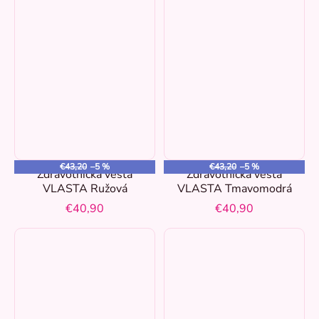
39-42
0
43-46
0
37
0
€43,20
–5 %
€43,20
–5 %
43
0
Zdravotnícka vesta
Zdravotnícka vesta
VLASTA Ružová
VLASTA Tmavomodrá
€40,90
€40,90
45
0
47
0
40 Dĺžka +6cm
0