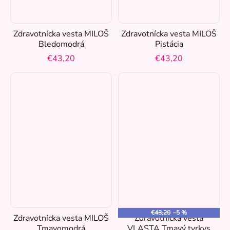
40
0
Zdravotnícka vesta MILOŠ
Zdravotnícka vesta MILOŠ
Bledomodrá
Pistácia
41
€43,20
€43,20
0
42
0
44
0
46
0
48
0
50
€43,20
–5 %
0
Zdravotnícka vesta MILOŠ
Zdravotnícka vesta
Tmavomodrá
VLASTA Tmavý tyrkys