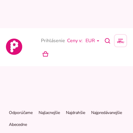
Prejsť
na
obsah
Prihlásenie
Ceny v:
EUR
NÁKUPNÝ
KOŠÍK
R
a
Odporúčame
Najlacnejšie
Najdrahšie
Najpredávanejšie
d
e
Abecedne
n