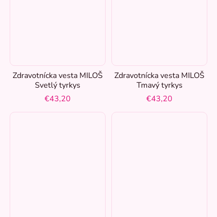
XL
36
XXL
35
XXXL
1
Zdravotnícka vesta MILOŠ
Zdravotnícka vesta MILOŠ
Svetlý tyrkys
Tmavý tyrkys
32
€43,20
€43,20
0
34
0
36
0
38
0
39
0