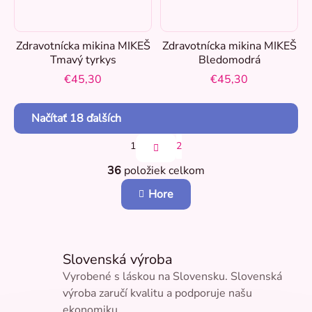
52(dĺžka +6cm)
0
42 (dĺžka-3cm)
0
Zdravotnícka mikina MIKEŠ
Zdravotnícka mikina MIKEŠ
Tmavý tyrkys
Bledomodrá
€45,30
€45,30
34(dĺžka-6cm)
0
Načítať 18 ďalších
48 (dĺžka -6cm)
0
S
1
2
t
O
r
38 (dĺžka -6cm)
36
položiek celkom
0
v
á
n
l
Hore
k
á
46 (dĺžka -6cm)
o
0
d
v
a
a
c
n
35
i
0
Slovenská výroba
i
e
e
Vyrobené s láskou na Slovensku. Slovenská
p
výroba zaručí kvalitu a podporuje našu
38(CAPRI)
r
0
v
ekonomiku.