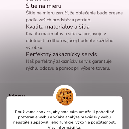
k
Šitie na mieru
y
34 (dĺžka -4cm)
0
Šitie na mieru zaručí, že oblečenie bude presne
v
ý
podľa vašich predstáv a potrieb.
p
Kvalita materiálov a šitia
L (krátky rukáv)
0
i
Kvalita materiálov a šitia sa prejavuje v
s
odolnosti a dlhotrvajúcej hodnote každého
u
64(dĺžka -6cm)
0
výrobku.
Perfektný zákaznícky servis
Náš perfektný zákaznícky servis garantuje
60(dĺžka-3cm)
0
rýchlu odozvu a pomoc pri výbere tovaru.
44(-10cm)
0
Z
á
p
Menu
ä
t
Obľúbené kategórie
Použivame cookies, aby sme Vám umožnili pohodlné
i
prezeranie webu a vďaka analýze prevádzky webu
e
Dôležité odkazy
neustále zlepšovali jeho funkcie, výkon a použiteľnost
.
Viac informácií
tu
.