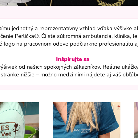
ímu jednotný a reprezentatívny vzhľad vďaka výšivke al
čenie Perlička®. Či ste súkromná ambulancia, klinika, l
té logo na pracovnom odeve podčiarkne profesionalitu aj
Inšpirujte sa
y výšiviek od našich spokojných zákazníkov. Reálne ukážk
o stránke nižšie – možno medzi nimi nájdete aj váš obľúbe