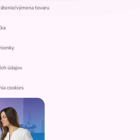
rátenie/výmena tovaru
ľka
mienky
ých údajov
nia cookies