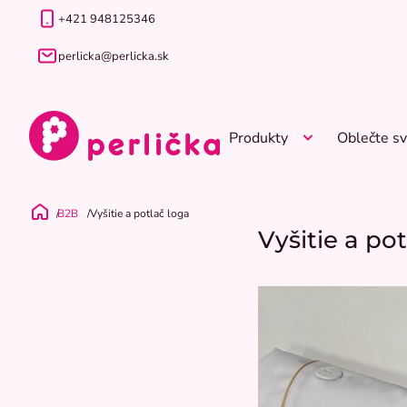
Prejsť
+421 948125346
na
obsah
perlicka@perlicka.sk
Produkty
Oblečte sv
B2B
Vyšitie a potlač loga
Domov
Vyšitie a po