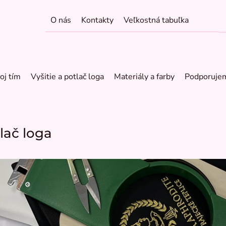
O nás
Kontakty
Veľkostná tabuľka
oj tím
Vyšitie a potlač loga
Materiály a farby
Podporuje
tlač loga