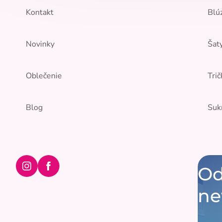
Kontakt
Blú
Novinky
Šat
Oblečenie
Trič
Blog
Suk
Od
Instagram
Facebook
ne