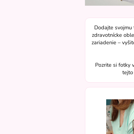
Dodajte svojmu t
zdravotnícke oble
zariadenie – vyši
Pozrite si fotk
tejt