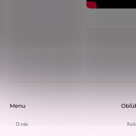
Z
á
p
ä
Menu
Obľú
t
i
e
O nás
Koš