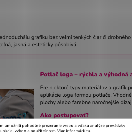
dnoduchšiu grafiku bez veľmi tenkých čiar či drobného
teľná, jasná a esteticky pôsobivá.
Potlač loga – rýchla a výhodná 
Pre niektoré typy materiálov a grafík
aplikácie loga formou potlače. Vhodné
plochy alebo farebne náročnejšie dizaj
Ako postupovať?
m umožnili pohodlné prezeranie webu a vďaka analýze prevádzky
Vyberte si oblečenie z nášho e-sh
funkcie, výkon a použiteľnost
.
Viac informácií
tu
.