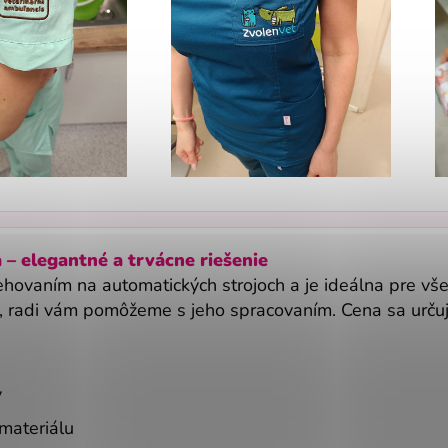
 – elegantné a trvácne riešenie
ehovaním na automatických strojoch a je ideálna pre vš
, radi vám pomôžeme s jeho spracovaním. Cena sa určuj
y
materiálu