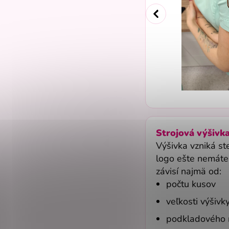
Strojová výšivka
Výšivka vzniká st
logo ešte nemáte
závisí najmä od:
počtu kusov
veľkosti výšivk
podkladového 