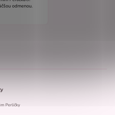
väčšou odmenou.
zy
m Perličky