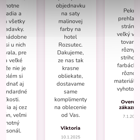
ochotne
objednavku
Pekná
poradia a
na saty
prehľad
ešia všetky
malinovej
stránka
ožiadavky.
farby na
veľký vý
ac nádobne
hotel
tovaru 
m si u nich
Rozsutec.
rôznyc
povala, pre
Dakujeme,
strihoch
ňa veľké
ze nas tak
farbách 
s že nie je
krasne
rôzno
roblém si
obliekate,
materiálo
bjednať aj
dostavame
vyhotove
štandardné
same
veľkosti.
komplimenty
Overen
adia aj cez
na oblecenie
zákazn
efón, veľmi
od Vas.
7.1.2025
ochotný
Viktoria
personál.
10.1.2025