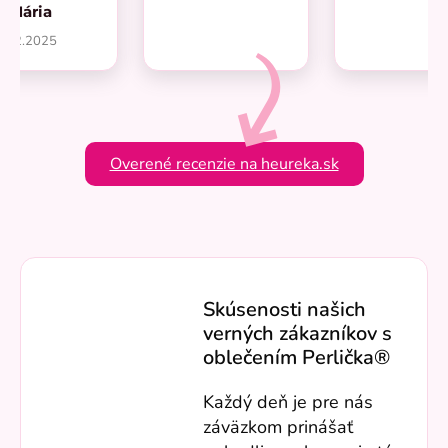
Mária
1.2.2025
Overené recenzie na heureka.sk
Skúsenosti našich
verných zákazníkov s
oblečením Perlička®
Každý deň je pre nás
záväzkom prinášať