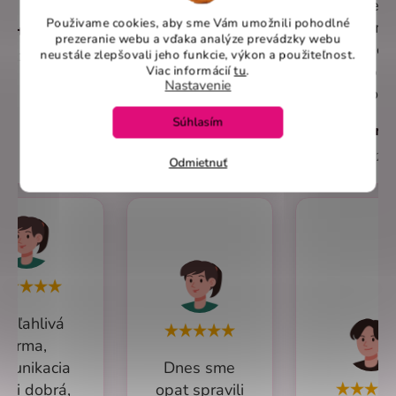
vyrieše
Overený
Použivame cookies, aby sme Vám umožnili pohodlné
mno
zákazník
Martina
prezeranie webu a vďaka analýze prevádzky webu
spôsob
neustále zlepšovali jeho funkcie, výkon a použiteľnost
.
18.2.2025
7.2.2025
kompliká
Viac informácií
tu
.
Nastavenie
Odporú
Súhlasím
Rená
12.20
Odmietnuť
poľahlivá
firma,
munikacia
Dnes sme
ľmi dobrá,
opat spravili