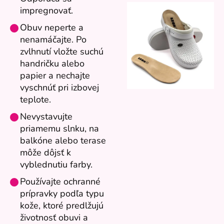
impregnovať.
Obuv neperte a
nenamáčajte. Po
zvlhnutí vložte suchú
handričku alebo
papier a nechajte
vyschnúť pri izbovej
teplote.
Nevystavujte
priamemu slnku, na
balkóne alebo terase
môže dôjsť k
vyblednutiu farby.
Používajte ochranné
prípravky podľa typu
kože, ktoré predlžujú
životnosť obuvi a