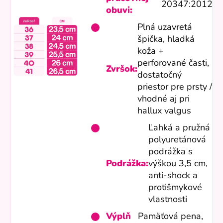
20347:2012
obuvi:
Plná uzavretá
špička, hladká
koža +
perforované časti,
Zvršok:
dostatočný
priestor pre prsty /
vhodné aj pri
hallux valgus
Ľahká a pružná
polyuretánová
podrážka s
Podrážka:
výškou 3,5 cm,
anti-shock a
protišmykové
vlastnosti
Výplň
Pamäťová pena,