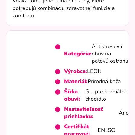
Vďaka tomu je vhodná pre ženy, ktoré
potrebujú kombináciu zdravotnej funkcie a
komfortu.
Antistresová
Kategória:
obuv na
pätovú ostrohu
Výrobca:
LEON
Materiál:
Prírodná koža
Šírka
G – pre normálne
obuvi:
chodidlo
Nastaviteľnosť
Áno
priehlavku:
Certifikát
EN ISO
pracovnej