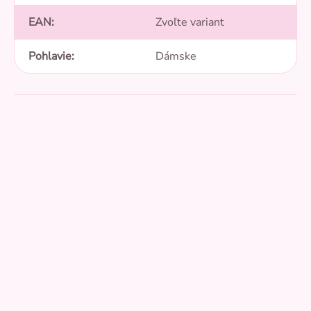
EAN
:
Zvoľte variant
Pohlavie
:
Dámske
Pridať hodnotenie