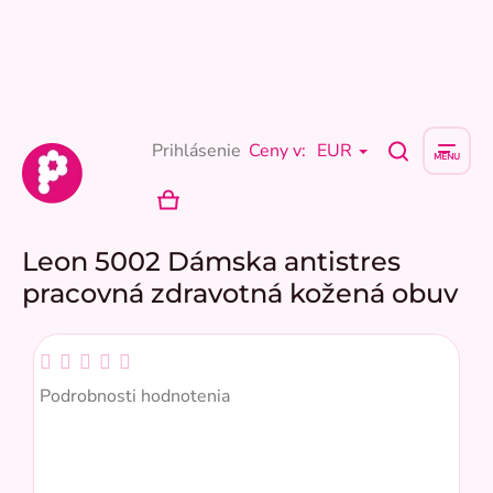
Prejsť
na
obsah
Prihlásenie
Ceny v:
EUR
NÁKUPNÝ
KOŠÍK
Leon 5002 Dámska antistres
pracovná zdravotná kožená obuv
Priemerné
hodnotenie
Podrobnosti hodnotenia
produktu
je
0,0