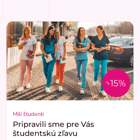
-15%
až
Milí študenti
Pripravili sme pre Vás
študentskú zľavu