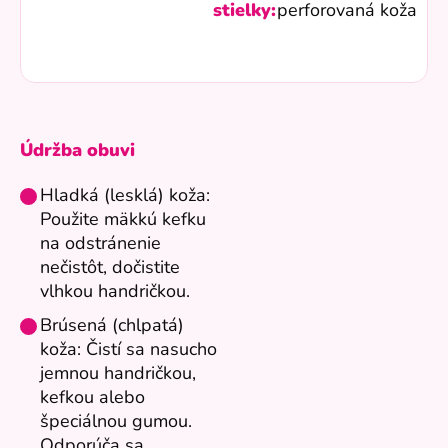
stielky:
perforovaná koža
Údržba obuvi
Hladká (lesklá) koža:
Použite mäkkú kefku
na odstránenie
nečistôt, dočistite
vlhkou handričkou.
Brúsená (chlpatá)
koža: Čistí sa nasucho
jemnou handričkou,
kefkou alebo
špeciálnou gumou.
Odporúča sa