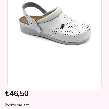
z
5
hviezdičiek.
€46,50
CZ
Jednotková
Zvoľte variant
cena: