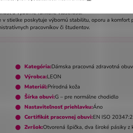
vyrobená z kvalitnej prírodnej kože a je určená pre ma
čnosť a výborné funkčné vlastnosti.
 stielke poskytuje výbornú stabilitu, oporu a komfort 
stratívnych pracovníkov či študentov.
Kategória:
Dámska pracovná zdravotná obu
Výrobca:
LEON
Materiál:
Prírodná koža
Šírka obuvi:
G – pre normálne chodidlo
Nastaviteľnosť priehlavku:
Áno
Certifikát pracovnej obuvi:
EN ISO 20347:
Zvršok:
Otvorená špička, dva široké pásiky z