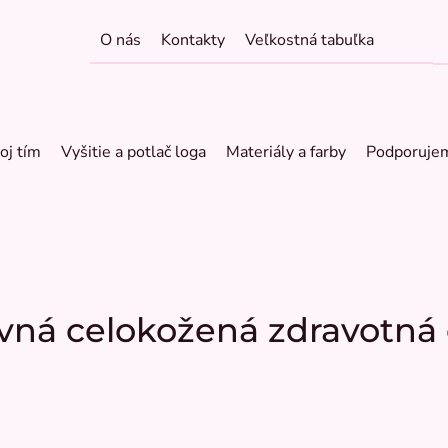
O nás
Kontakty
Veľkostná tabuľka
oj tím
Vyšitie a potlač loga
Materiály a farby
Podporuje
vná celokožená zdravotná