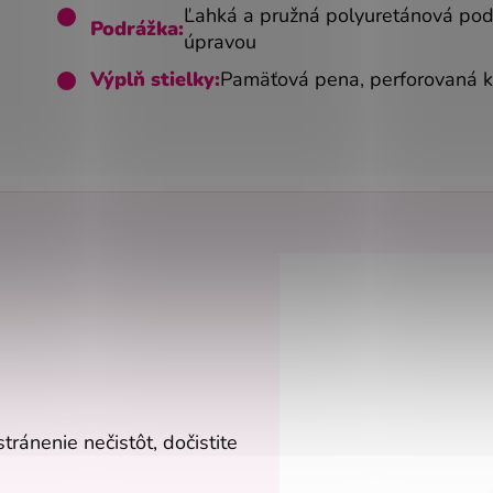
Ľahká a pružná polyuretánová pod
Podrážka:
úpravou
Výplň stielky:
Pamäťová pena, perforovaná 
ránenie nečistôt, dočistite