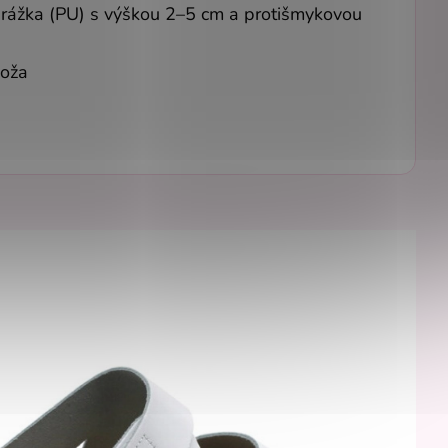
rážka (PU) s výškou 2–5 cm a protišmykovou
koža