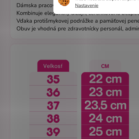
Dámska pracovná zdravotná obuv
LEON 906
je 
Nastavenie
Kombinuje elegantný dizajn, certifikovanú bezpe
Vďaka protišmykovej podrážke a pamäťovej pene v
Obuv je vhodná pre zdravotnícky personál, admini