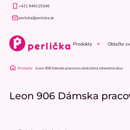
Prejsť
+421 948125346
na
obsah
perlicka@perlicka.sk
Produkty
Oblečte sv
Produkty
Leon 906 Dámska pracovná celokožená zdravotná obuv
Domov
Leon 906 Dámska praco
Priemerné
hodnotenie