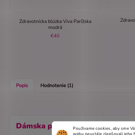
Zdravo
Zdravotnícka blúzka Viva Parížska
modrá
€40
Popis
Hodnotenie (1)
Dámska pracovná zdravotná ob
Použivame cookies, aby sme Vá
webu neustále zlepšovali jeho 