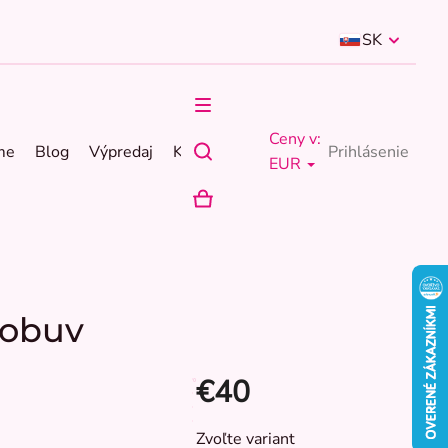
SK
Ceny v:
me
Blog
Výpredaj
Kontakty
Prihlásenie
EUR
NÁKUPNÝ
KOŠÍK
 obuv
€40
Jednotková
Zvoľte variant