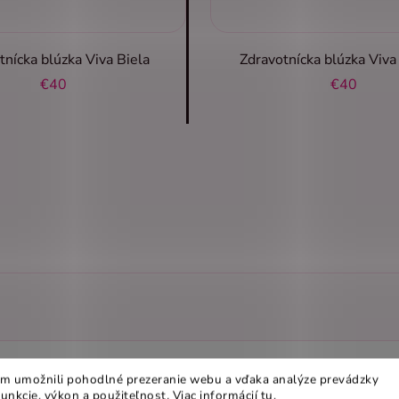
tnícka blúzka Viva Biela
Zdravotnícka blúzka Viv
€40
€40
uv LEON 906
m umožnili pohodlné prezeranie webu a vďaka analýze prevádzky
funkcie, výkon a použiteľnost
.
Viac informácií
tu
.