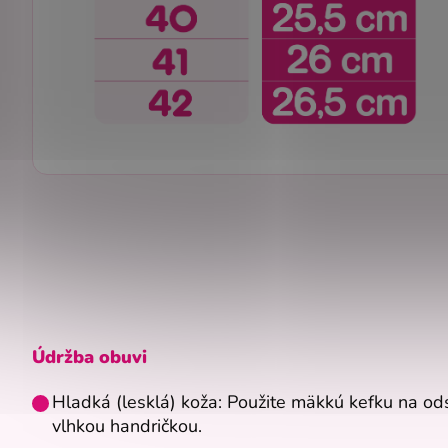
Údržba obuvi
Hladká (lesklá) koža: Použite mäkkú kefku na odst
vlhkou handričkou.