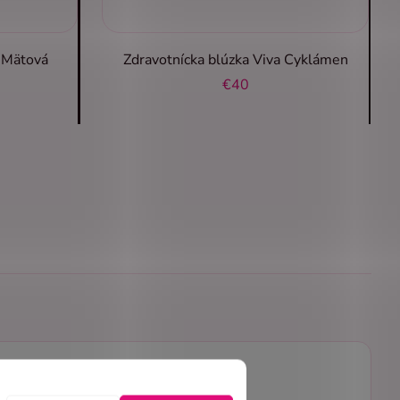
a Mätová
Zdravotnícka blúzka Viva Cyklámen
€40