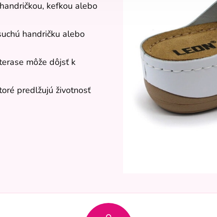
 handričkou, kefkou alebo
suchú handričku alebo
terase môže dôjsť k
toré predlžujú životnosť