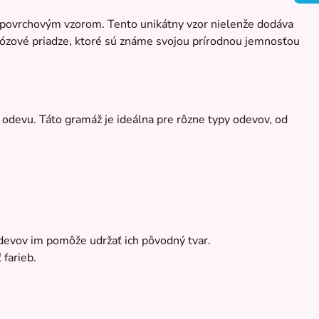
 s povrchovým vzorom. Tento unikátny vzor nielenže dodáva
iskózové priadze, ktoré sú známe svojou prírodnou jemnosťou
 odevu. Táto gramáž je ideálna pre rôzne typy odevov, od
odevov im pomôže udržať ich pôvodný tvar.
 farieb.