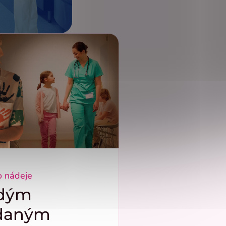
o nádeje
dým
daným