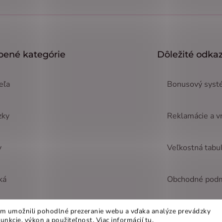
bené kategórie
Dôležité odka
eľa
Bonusový systé
zky
Reklamácie a v
y
Veľkostná tabu
ká
Obchodné pod
ne
Ochrana osobn
m umožnili pohodlné prezeranie webu a vďaka analýze prevádzky
funkcie, výkon a použiteľnost
.
Viac informácií
tu
.