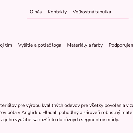
O nás
Kontakty
Veľkostná tabuľka
oj tím
Vyšitie a potlač loga
Materiály a farby
Podporuje
teriálov pre výrobu kvalitných odevov pre všetky povolania v z
ov póla v Anglicku. Hľadali pohodlný a zároveň robustný materiá
 a jeho využitie sa rozšírilo do rôznych segmentov módy.