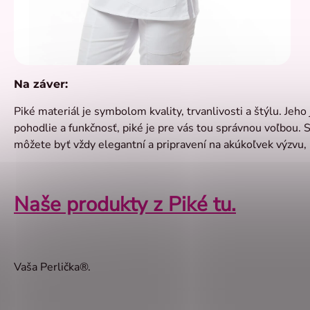
Na záver:
Piké materiál je symbolom kvality, trvanlivosti a štýlu. Jeh
pohodlie a funkčnosť, piké je pre vás tou správnou voľbou. S
môžete byť vždy elegantní a pripravení na akúkoľvek výzvu, 
Naše produkty z Piké tu.
Vaša Perlička
®.