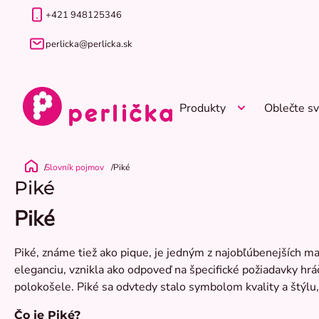
Prejsť
+421 948125346
na
obsah
perlicka@perlicka.sk
Produkty
Oblečte sv
Slovník pojmov
Piké
Domov
Piké
Piké
Piké, známe tiež ako pique, je jedným z najobľúbenejších ma
eleganciu, vznikla ako odpoveď na špecifické požiadavky hráč
polokošele. Piké sa odvtedy stalo symbolom kvality a štýlu,
Čo je Piké?