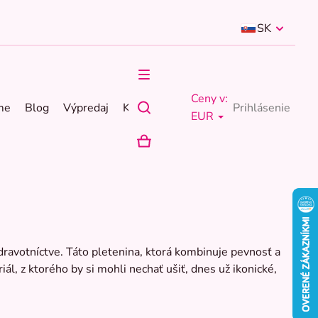
SK
Ceny v:
me
Blog
Výpredaj
Kontakty
Prihlásenie
EUR
NÁKUPNÝ
KOŠÍK
dravotníctve. Táto pletenina, ktorá kombinuje pevnosť a
l, z ktorého by si mohli nechať ušiť, dnes už ikonické,