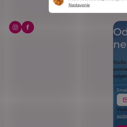
Nastavenie
Od
Instagram
Facebook
ne
Vložte
zasiel
našom
Emai
Vlož
podm