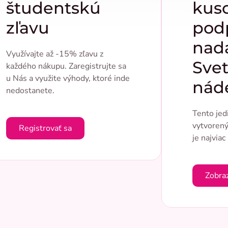
študentskú
kus
zľavu
pod
nad
Využívajte až -15% zľavu z
Svet
každého nákupu. Zaregistrujte sa
u Nás a využite výhody, ktoré inde
nád
nedostanete.
Tento jed
vytvorený
Registrovať sa
je najviac
Zobra