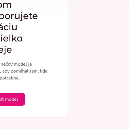
om
porujete
áciu
ielko
eje
inečný model je
, aby pomáhal tam, kde
 potrebné.
ziť model