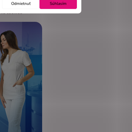
Odmietnuť
Súhlasím
nia cookies