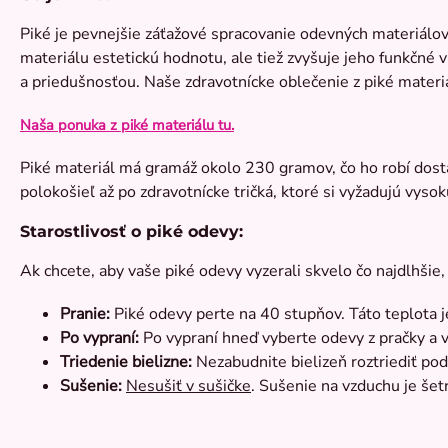
Piké je pevnejšie záťažové spracovanie odevných materiálov
materiálu estetickú hodnotu, ale tiež zvyšuje jeho funkčné 
a priedušnosťou. Naše zdravotnícke oblečenie z piké materi
Naša ponuka z piké materiálu tu
.
Piké materiál má gramáž okolo 230 gramov, čo ho robí dosta
polokošieľ až po zdravotnícke tričká, ktoré si vyžadujú vyso
Starostlivosť o piké odevy:
Ak chcete, aby vaše piké odevy vyzerali skvelo čo najdlhšie,
Pranie:
Piké odevy perte na 40 stupňov. Táto teplota j
Po vypraní:
Po vypraní hneď vyberte odevy z pračky a v
Triedenie bielizne:
Nezabudnite bielizeň roztriediť podľ
Sušenie:
Nesušiť v sušičke
. Sušenie na vzduchu je šet