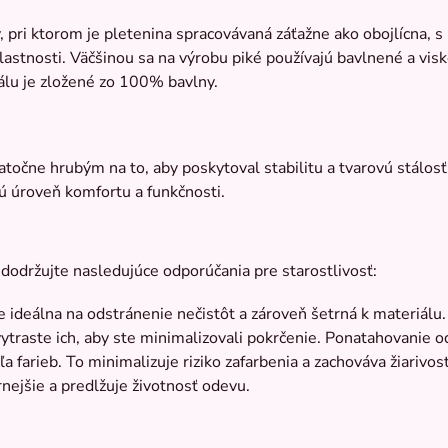
, pri ktorom je pletenina spracovávaná záťažne ako obojlícna,
vlastnosti. Väčšinou sa na výrobu piké používajú bavlnené a v
álu je zložené zo 100% bavlny.
točne hrubým na to, aby poskytoval stabilitu a tvarovú stálosť
kú úroveň komfortu a funkčnosti.
 dodržujte nasledujúce odporúčania pre starostlivosť:
e ideálna na odstránenie nečistôt a zároveň šetrná k materiálu.
ytraste ich, aby ste minimalizovali pokrčenie. Ponatahovanie 
a farieb. To minimalizuje riziko zafarbenia a zachováva žiarivosť
rnejšie a predlžuje životnosť odevu.