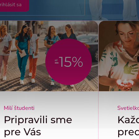
rihlásiť sa
-15%
až
Milí študenti
Svetielk
Pripravili sme
Kaž
pre Vás
pre