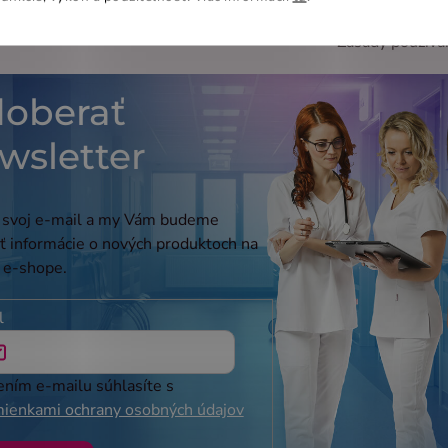
Zásady používa
oberať
wsletter
 svoj e-mail a my Vám budeme
ať informácie o nových produktoch na
 e-shope.
l
ením e-mailu súhlasíte s
ienkami ochrany osobných údajov