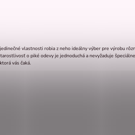
o jedinečné vlastnosti robia z neho ideálny výber pre výrobu rô
tarostlivosť o piké odevy je jednoduchá a nevyžaduje špeciálne 
ktorá vás čaká.