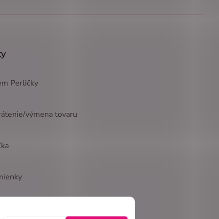
zy
m Perličky
rátenie/výmena tovaru
ľka
mienky
ých údajov