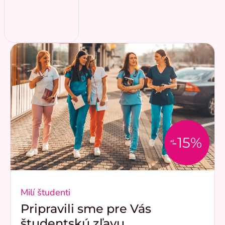
-15%
až
Milí študenti
Pripravili sme pre Vás
študentskú zľavu