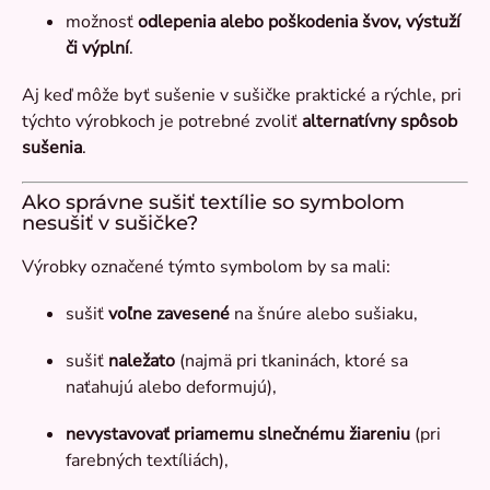
možnosť
odlepenia alebo poškodenia švov, výstuží
či výplní
.
Aj keď môže byť sušenie v sušičke praktické a rýchle, pri
týchto výrobkoch je potrebné zvoliť
alternatívny spôsob
sušenia
.
Ako správne sušiť textílie so symbolom
nesušiť v sušičke?
Výrobky označené týmto symbolom by sa mali:
sušiť
voľne zavesené
na šnúre alebo sušiaku,
sušiť
naležato
(najmä pri tkaninách, ktoré sa
naťahujú alebo deformujú),
nevystavovať priamemu slnečnému žiareniu
(pri
farebných textíliách),