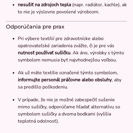
nesušiť na zdrojoch tepla
(napr. radiátor, kachle), ak
to nie je výslovne povolené výrobcom.
Odporúčania pre prax
Pri výbere textílií pre zdravotnícke alebo
opatrovateľské zariadenia zvážte, či je pre vás
nutnosť používať sušičku
. Ak áno, výrobky s týmto
symbolom nemusia byť najvhodnejšou voľbou.
Ak už máte textílie označené týmto symbolom,
informujte personál práčovne alebo obsluhy
, aby
sa predišlo poškodeniu.
V prípade, že nie je možné zabezpečiť sušenie
mimo sušičky, odporúčame hľadať alternatívu so
symbolom sušičky a dvoma bodkami (vyššia
teplotná odolnosť).