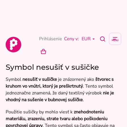
Prejsť
na
obsah
Prihlásenie
Ceny v:
EUR
NÁKUPNÝ
KOŠÍK
Symbol nesušiť v sušičke
Symbol
nesušiť v sušičke
je znázornený ako
štvorec s
kruhom vo vnútri, ktorý je preškrtnutý
. Tento symbol
jednoznačne znamená, že daný textilný výrobok
nie je
vhodný na sušenie v bubnovej sušičke
.
Použitie sušičky by mohlo viesť k
znehodnoteniu
materiálu, zrazeniu, strate tvaru alebo poškodeniu
povrchovej úpravy
. Tento symbol sa často objavuje na