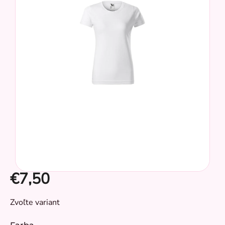
hviezdičiek.
€7,50
Jednotková
Zvoľte variant
cena:
CZ