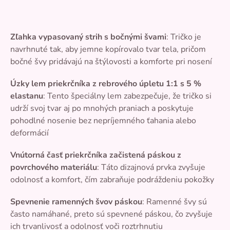
Zľahka vypasovaný strih s bočnými švami
: Tričko je
navrhnuté tak, aby jemne kopírovalo tvar tela, pričom
bočné švy pridávajú na štýlovosti a komforte pri nosení
Úzky lem priekrčníka z rebrového úpletu 1:1 s 5 %
elastanu
: Tento špeciálny lem zabezpečuje, že tričko si
udrží svoj tvar aj po mnohých praniach a poskytuje
pohodlné nosenie bez nepríjemného ťahania alebo
deformácií
Vnútorná časť priekrčníka začistená páskou z
povrchového materiálu
: Táto dizajnová prvka zvyšuje
odolnosť a komfort, čím zabraňuje podráždeniu pokožky
Spevnenie ramenných švov páskou
: Ramenné švy sú
často namáhané, preto sú spevnené páskou, čo zvyšuje
ich trvanlivosť a odolnosť voči roztrhnutiu