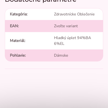
Kategória
:
Zdravotnícke Oblečenie
EAN
:
Zvoľte variant
Hladký úplet 94%BA
Materiál
:
6%EL
Pohlavie
:
Dámske
5,0
Priemerné
hodnotenie
produktu