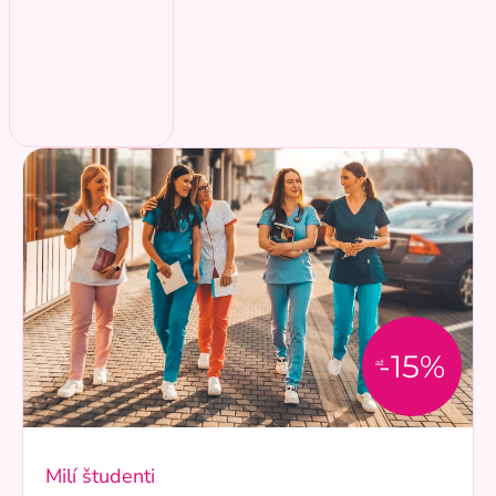
-15%
až
Milí študenti