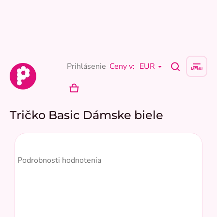
Prejsť
na
obsah
Prihlásenie
Ceny v:
EUR
NÁKUPNÝ
KOŠÍK
Tričko Basic Dámske biele
Priemerné
hodnotenie
Podrobnosti hodnotenia
produktu
je
5,0
z
5