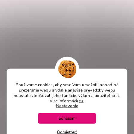
je
5
5,0
z
4
5
3
hviezdičiek.
2
1
Pridať hodnotenie
Hodnotenie produktu je 5 z 5 hviezdičiek.
|
6.5.2025
Použivame cookies, aby sme Vám umožnili pohodlné
prezeranie webu a vďaka analýze prevádzky webu
Kvalita tričká super odporúčam všetkým som
neustále zlepšovali jeho funkcie, výkon a použiteľnost
.
maximálne spokojná s vašimi výrobkami
Viac informácií
tu
.
Nastavenie
Súhlasím
Odmietnuť