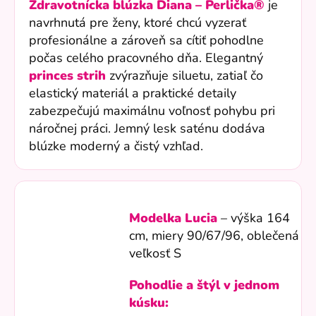
Zdravotnícka blúzka Diana – Perlička®
je
navrhnutá pre ženy, ktoré chcú vyzerať
profesionálne a zároveň sa cítiť pohodlne
počas celého pracovného dňa. Elegantný
princes strih
zvýrazňuje siluetu, zatiaľ čo
elastický materiál a praktické detaily
zabezpečujú maximálnu voľnosť pohybu pri
náročnej práci. Jemný lesk saténu dodáva
blúzke moderný a čistý vzhľad.
Modelka Lucia
– výška 164
cm, miery
90/67/96
, oblečená
veľkosť S
Pohodlie a štýl v jednom
kúsku: