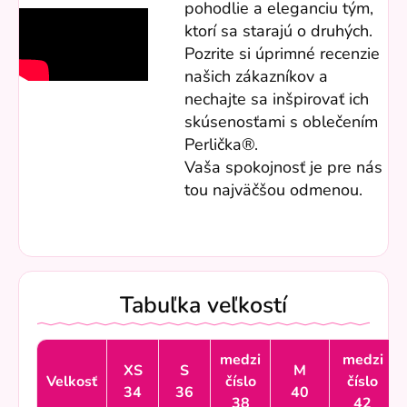
pohodlie a eleganciu tým,
ktorí sa starajú o druhých.
Pozrite si úprimné recenzie
našich zákazníkov a
nechajte sa inšpirovať ich
skúsenosťami s oblečením
Perlička®.
Vaša spokojnosť je pre nás
tou najväčšou odmenou.
Tabuľka veľkostí
medzi
medzi
XS
S
M
Velkosť
číslo
číslo
34
36
40
38
42