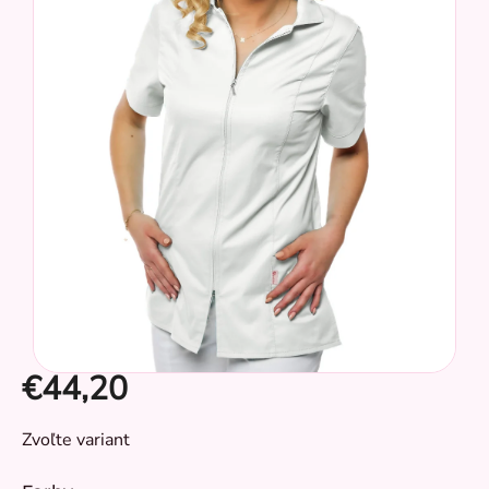
hviezdičiek.
€44,20
Jednotková
Zvoľte variant
cena:
CZ