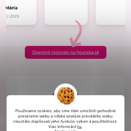
Mária
1.2.2025
Overené recenzie na heureka.sk
Použivame cookies, aby sme Vám umožnili pohodlné
prezeranie webu a vďaka analýze prevádzky webu
neustále zlepšovali jeho funkcie, výkon a použiteľnost
.
Elegantný dizajn pre profesionálny vzhľad
Viac informácií
tu
.