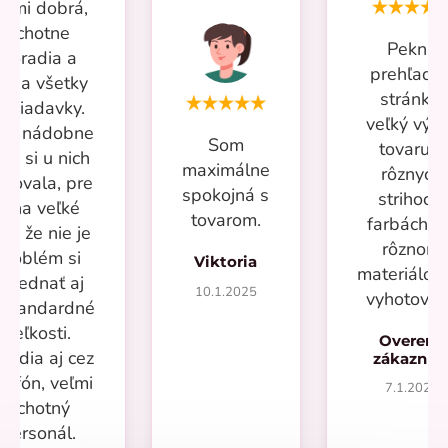
eľmi dobrá,
ochotne
Pekná
poradia a
prehľadn
iešia všetky
stránka,
ožiadavky.
veľký výb
iac nádobne
Som
tovaru v
om si u nich
maximálne
rôznych
povala, pre
spokojná s
strihoch,
mňa veľké
tovarom.
farbách a
lus že nie je
rôznom
problém si
Viktoria
materiálo
objednať aj
10.1.2025
vyhotoven
eštandardné
veľkosti.
Overený
radia aj cez
zákazní
lefón, veľmi
7.1.2025
ochotný
personál.