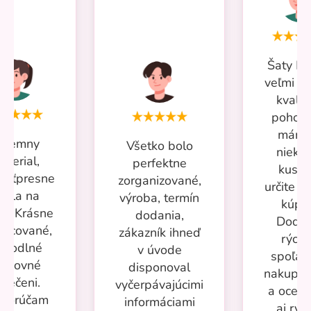
Šaty Mi
veľmi p
kvalit
pohodl
mám 
ríjemny
Všetko bolo
nieko
aterial,
perfektne
kusov
kosťpresne
zorganizované,
určite si
adla na
výroba, termín
kúpi
ru. Krásne
dodania,
Dodan
racované,
zákazník ihneď
rýchl
ohodlné
v úvode
spoľah
racovné
disponoval
nakupov
blečeni.
vyčerpávajúcimi
a oceň
porúčam
informáciami
aj rýc