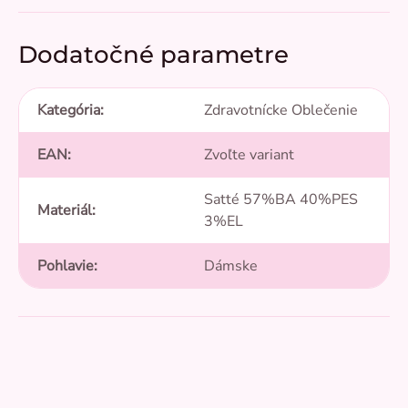
Dodatočné parametre
Kategória
:
Zdravotnícke Oblečenie
EAN
:
Zvoľte variant
Satté 57%BA 40%PES
Materiál
:
3%EL
Pohlavie
:
Dámske
5,0