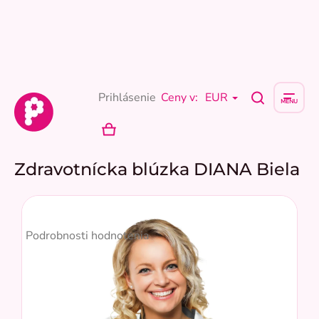
Prejsť
na
obsah
Prihlásenie
Ceny v:
EUR
NÁKUPNÝ
KOŠÍK
Zdravotnícka blúzka DIANA Biela
Priemerné
hodnotenie
Podrobnosti hodnotenia
produktu
je
5,0
z
5