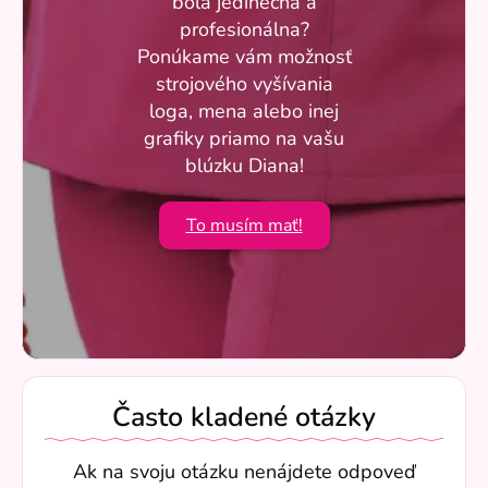
bola jedinečná a
profesionálna?
Ponúkame vám možnosť
strojového vyšívania
loga, mena alebo inej
grafiky priamo na vašu
blúzku Diana!
To musím mať!
Často kladené otázky
Ak na svoju otázku nenájdete odpoveď