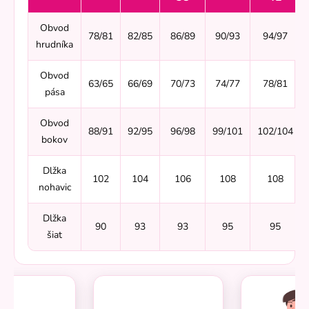
Obvod
78/81
82/85
86/89
90/93
94/97
hrudníka
Obvod
63/65
66/69
70/73
74/77
78/81
pása
Obvod
88/91
92/95
96/98
99/101
102/104
bokov
Dlžka
102
104
106
108
108
nohavic
Dlžka
90
93
93
95
95
šiat