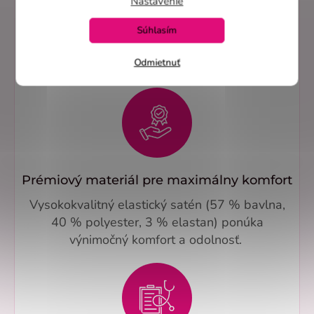
Nastavenie
Zdravotnícka blúzka Diana – Perlička® vyniká
moderným princes strihom, ktorý jemne
Súhlasím
zvýrazňuje siluetu a zároveň pôsobí elegantne
Odmietnuť
a profesionálne v každom pracovnom prostredí.
Prémiový materiál pre maximálny komfort
Vysokokvalitný elastický satén (57 % bavlna,
40 % polyester, 3 % elastan) ponúka
výnimočný komfort a odolnosť.