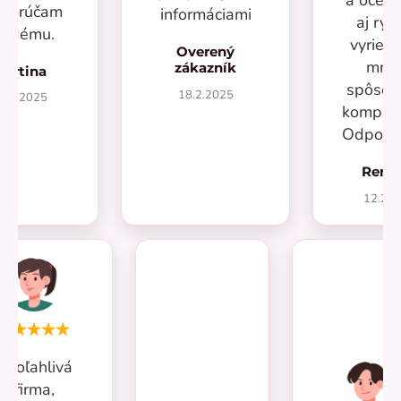
a oceň
porúčam
informáciami
aj rýc
aždému.
vyrieše
Overený
mno
zákazník
Martina
spôsob
18.2.2025
7.2.2025
kompliká
Odporú
Rená
12.20
Spoľahlivá
firma,