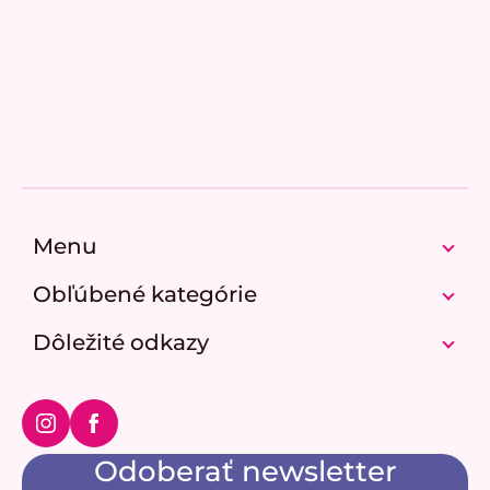
Z
á
p
Menu
ä
t
Obľúbené kategórie
i
e
Dôležité odkazy
Instagram
Facebook
Odoberať newsletter