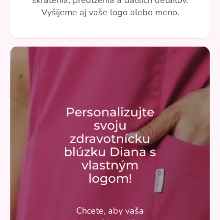
skrátenia, predĺženia a ďalších detailov.
Vyšijeme aj vaše logo alebo meno.
Personalizujte
svoju
zdravotnícku
blúzku Diana s
vlastným
logom!
Chcete, aby vaša