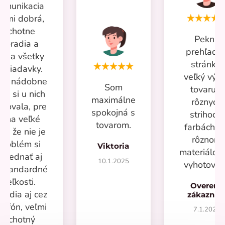
omunikacia
eľmi dobrá,
ochotne
Pekná
poradia a
prehľadn
iešia všetky
stránka,
ožiadavky.
veľký výb
iac nádobne
Som
tovaru v
om si u nich
maximálne
rôznych
povala, pre
spokojná s
strihoch,
mňa veľké
tovarom.
farbách a
lus že nie je
rôznom
problém si
Viktoria
materiálo
objednať aj
10.1.2025
vyhotoven
eštandardné
veľkosti.
Overený
radia aj cez
zákazní
lefón, veľmi
7.1.2025
ochotný