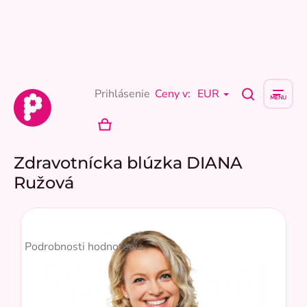
Prejsť
na
obsah
Prihlásenie
Ceny v:
EUR
NÁKUPNÝ
KOŠÍK
Zdravotnícka blúzka DIANA
Ružová
Priemerné
hodnotenie
Podrobnosti hodnotenia
produktu
je
5,0