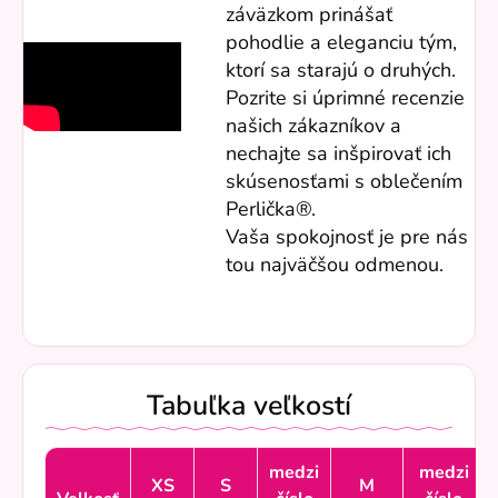
záväzkom prinášať
pohodlie a eleganciu tým,
ktorí sa starajú o druhých.
Pozrite si úprimné recenzie
našich zákazníkov a
nechajte sa inšpirovať ich
skúsenosťami s oblečením
Perlička®.
Vaša spokojnosť je pre nás
tou najväčšou odmenou.
Tabuľka veľkostí
medzi
medzi
XS
S
M