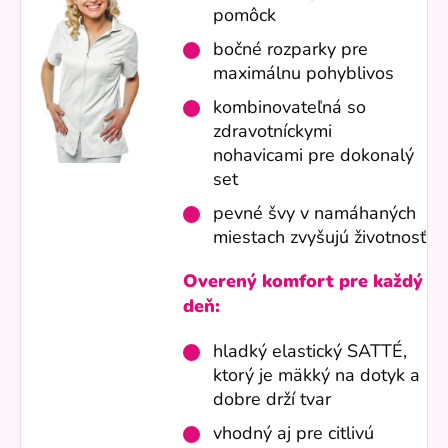
pomôck
bočné rozparky pre
maximálnu pohyblivos
kombinovateľná so
zdravotníckymi
nohavicami pre dokonalý
set
pevné švy v namáhaných
miestach zvyšujú životnosť
Overený komfort pre každý
deň:
hladký elastický SATTÉ,
ktorý je mäkký na dotyk a
dobre drží tvar
vhodný aj pre citlivú