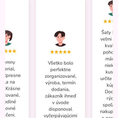
Šaty Mi
veľmi p
kvalit
pohodl
mám 
ríjemny
Všetko bolo
nieko
aterial,
perfektne
kusov
kosťpresne
zorganizované,
určite si
adla na
výroba, termín
kúpi
ru. Krásne
dodania,
Dodan
racované,
zákazník ihneď
rýchl
ohodlné
v úvode
spoľah
racovné
disponoval
nakupov
blečeni.
vyčerpávajúcimi