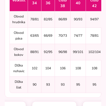
Velkosť
číslo
číslo
34
36
40
38
42
Obvod
78/81
82/85
86/89
90/93
94/97
hrudníka
Obvod
63/65
66/69
70/73
74/77
78/81
pása
Obvod
88/91
92/95
96/98
99/101
102/104
bokov
Dlžka
102
104
106
108
108
nohavic
Dlžka
90
93
93
95
95
šiat