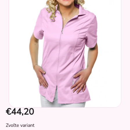
z
5
hviezdičiek.
€44,20
CZ
Jednotková
Zvoľte variant
cena: