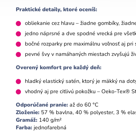
Praktické detaily, ktoré oceníš:
obliekanie cez hlavu – žiadne gombíky, žiadn
jedno náprsné a dve spodné vrecká pre všetk
bočné rozparky pre maximálnu voľnosť aj pri 
pevné švy v namáhaných miestach zvyšujú ži
Overený komfort pre každý deň:
hladký elastický satén, ktorý je mäkký na dot
vhodný aj pre citlivú pokožku – Oeko-Tex® 
Odporúčané pranie:
až do 60 °C
Zloženie:
57 % bavlna, 40 % polyester, 3 % ela
Gramáž:
140 g/m²
Farba:
jednofarebná