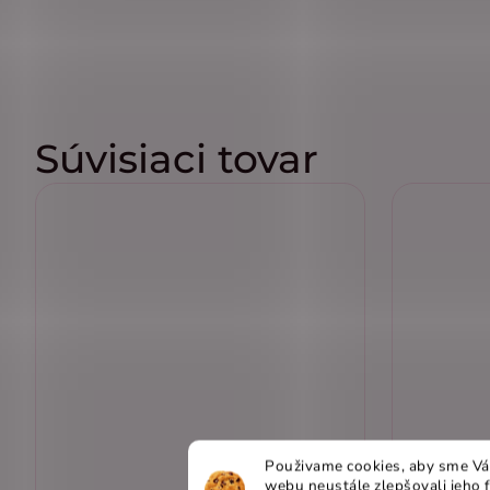
Súvisiaci tovar
Použivame cookies, aby sme Vá
webu neustále zlepšovali jeho 