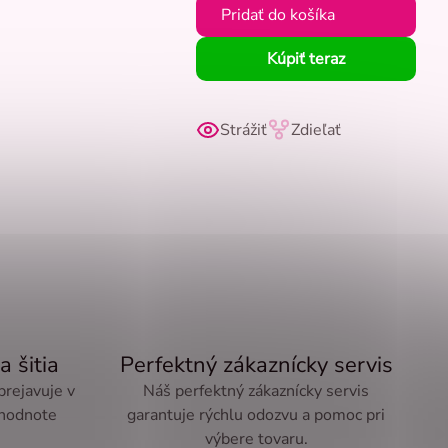
Pridať do košíka
Kúpiť teraz
Strážiť
Zdieľať
a šitia
Perfektný zákaznícky servis
 prejavuje v
Náš perfektný zákaznícky servis
 hodnote
garantuje rýchlu odozvu a pomoc pri
výbere tovaru.