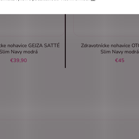
cke nohavice GEJZA SATTÉ
Zdravotnícke nohavice O
Slim Navy modrá
Slim Navy modrá
€39,90
€45