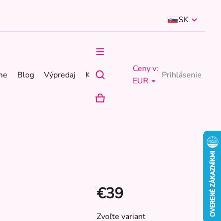
SK
Ceny v:
me
Blog
Výpredaj
Kontakty
Prihlásenie
EUR
NÁKUPNÝ
KOŠÍK
€39
Jednotková
Zvoľte variant