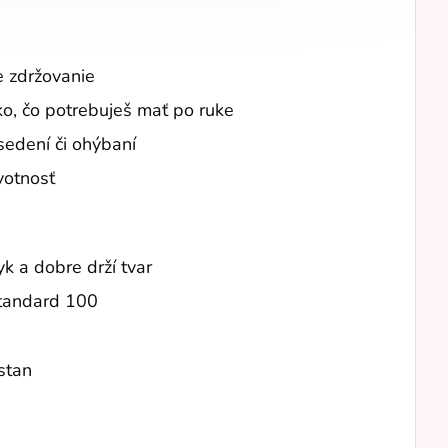
e zdržovanie
o, čo potrebuješ mať po ruke
sedení či ohýbaní
votnosť
yk a dobre drží tvar
Standard 100
stan