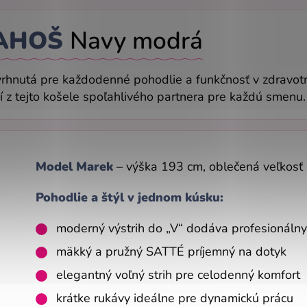
AHOŠ
Navy modrá
rhnutá pre každodenné pohodlie a funkčnosť v zdravotní
bí z tejto košele spoľahlivého partnera pre každú smenu.
Model Marek
– výška 193 cm, oblečená veľkosť
Pohodlie a štýl v jednom kúsku:
moderný výstrih do „V“ dodáva profesionálny
mäkký a pružný SATTÉ príjemný na dotyk
elegantný voľný strih pre celodenný komfort
krátke rukávy ideálne pre dynamickú prácu