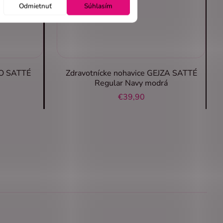
Odmietnuť
Súhlasím
TO SATTÉ
Zdravotnícke nohavice GEJZA SATTÉ
Regular Navy modrá
€39,90