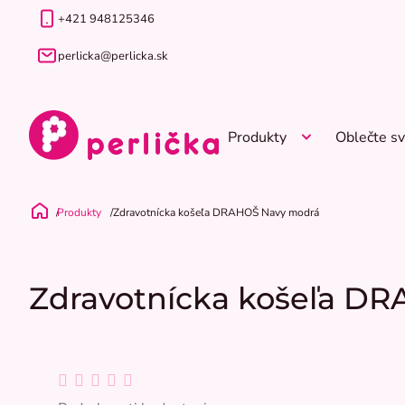
Prejsť
+421 948125346
na
obsah
perlicka@perlicka.sk
Produkty
Oblečte sv
Produkty
Zdravotnícka košeľa DRAHOŠ Navy modrá
Domov
Zdravotnícka košeľa D
Priemerné
hodnotenie