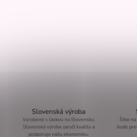
Slovenská výroba
Vyrobené s láskou na Slovensku.
Šitie na
Slovenská výroba zaručí kvalitu a
bude pre
podporuje našu ekonomiku.