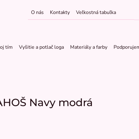
O nás
Kontakty
Veľkostná tabuľka
oj tím
Vyšitie a potlač loga
Materiály a farby
Podporuje
RAHOŠ Navy modrá