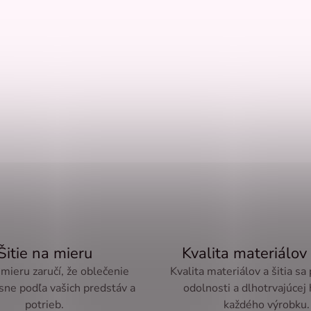
Šitie na mieru
Kvalita materiálov 
 mieru zaručí, že oblečenie
Kvalita materiálov a šitia sa
sne podľa vašich predstáv a
odolnosti a dlhotrvajúcej
potrieb.
každého výrobku.