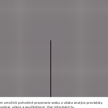
m umožnili pohodlné prezeranie webu a vďaka analýze prevádzky
funkcie, výkon a použiteľnost
.
Viac informácií
tu
.