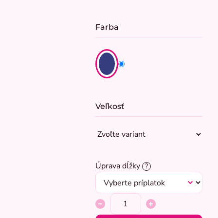
Farba
Veľkosť
Úprava dĺžky
?