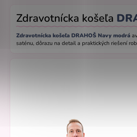
Zdravotnícka košeľa
DR
Zdravotnícka košeľa DRAHOŠ Navy modrá
av
saténu, dôrazu na detail a praktických riešení ro