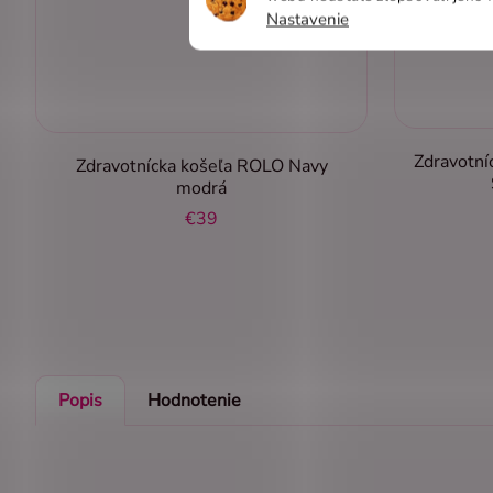
Nastavenie
Zdravotní
Zdravotnícka košeľa ROLO Navy
modrá
€39
Popis
Hodnotenie