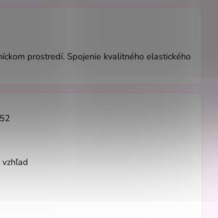
ckom prostredí. Spojenie kvalitného elastického
 52
 vzhľad