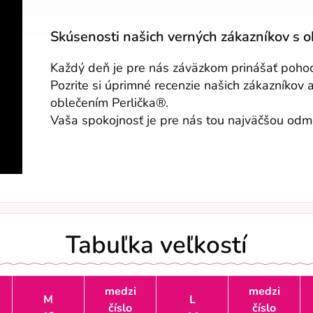
Skúsenosti našich verných zákazníkov s 
Každý deň je pre nás záväzkom prinášať pohodli
Pozrite si úprimné recenzie našich zákazníkov 
oblečením Perlička®.
Vaša spokojnosť je pre nás tou najväčšou od
Tabuľka veľkostí
medzi
medzi
M
L
číslo
číslo