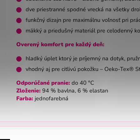
dve priestranné spodné vrecká na všetky dro
funkčný dizajn pre maximálnu voľnosť pri prác
mäkký a priedušný materiál pre celodenný k
Overený komfort pre každý deň:
hladký úplet ktorý je príjemný na dotyk, pru
vhodný aj pre citlivú pokožku – Oeko-Tex® 
Odporúčané pranie:
do 40 °C
Zloženie:
94 % bavlna, 6 % elastan
Farba:
jednofarebná