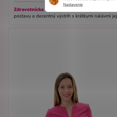
Nastavenie
Zdravotnícka košeľa LILI Úplet Biela
spája el
postavu a decentný výstrih s krátkymi rukávmi je