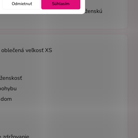
Odmietnuť
Súhlasím
nému princes strihu jemne zvýrazní ženskú
, oblečená veľkosť XS
 ženskosť
 pohybu
ľadom
e zdržovanie