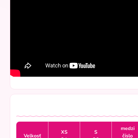
medzi
XS
S
Velkosť
číslo