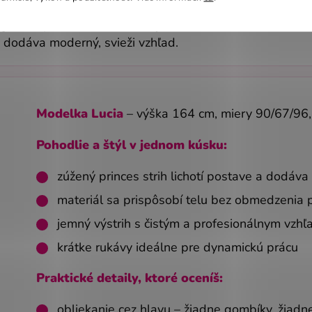
eganciu, pohodlie a kvalitu v jednom kúsku. Vďaka zúže
j dodáva moderný, svieži vzhľad.
Modelka Lucia
– výška 164 cm, miery
90/67/96
Pohodlie a štýl v jednom kúsku:
zúžený princes strih lichotí postave a dodáva
materiál sa prispôsobí telu bez obmedzenia
jemný výstrih s čistým a profesionálnym vzh
krátke rukávy ideálne pre dynamickú prácu
Praktické detaily, ktoré oceníš:
obliekanie cez hlavu – žiadne gombíky, žiadn