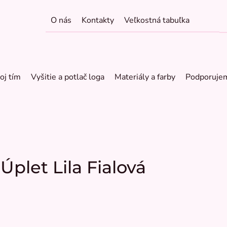
O nás
Kontakty
Veľkostná tabuľka
oj tím
Vyšitie a potlač loga
Materiály a farby
Podporuje
Úplet Lila Fialová