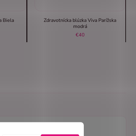
a Biela
Zdravotnícka blúzka Viva Parížska
modrá
€40