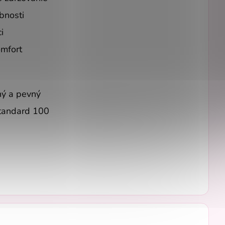
bnosti
i
omfort
žný a pevný
Standard 100