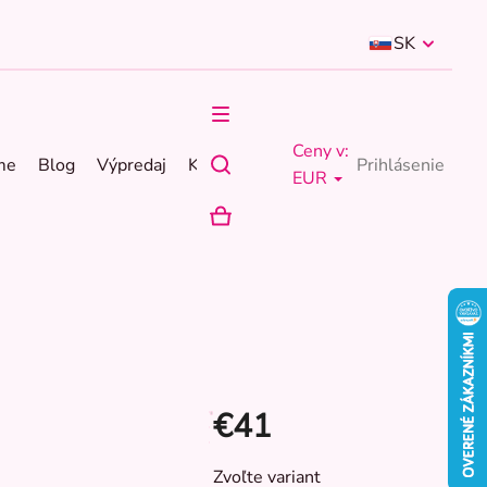
SK
Ceny v:
me
Blog
Výpredaj
Kontakty
Prihlásenie
EUR
NÁKUPNÝ
KOŠÍK
€41
Jednotková
Zvoľte variant