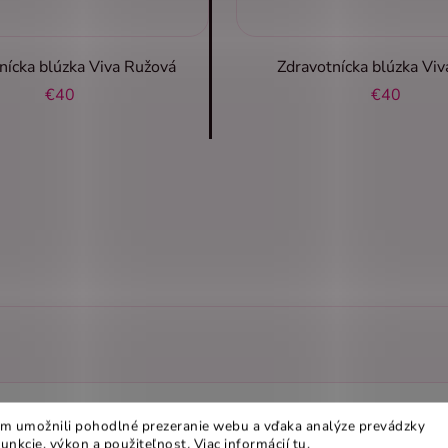
nícka blúzka Viva Ružová
Zdravotnícka blúzka Viv
€40
€40
 Úplet Biela
m umožnili pohodlné prezeranie webu a vďaka analýze prevádzky
funkcie, výkon a použiteľnost
.
Viac informácií
tu
.