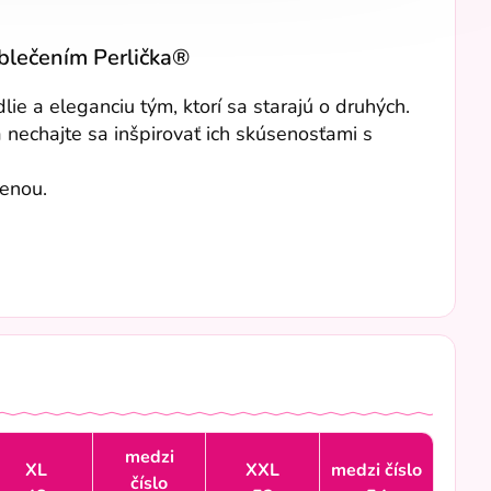
oblečením Perlička®
e a eleganciu tým, ktorí sa starajú o druhých.
a nechajte sa inšpirovať ich skúsenosťami s
menou.
medzi
XL
XXL
medzi číslo
číslo