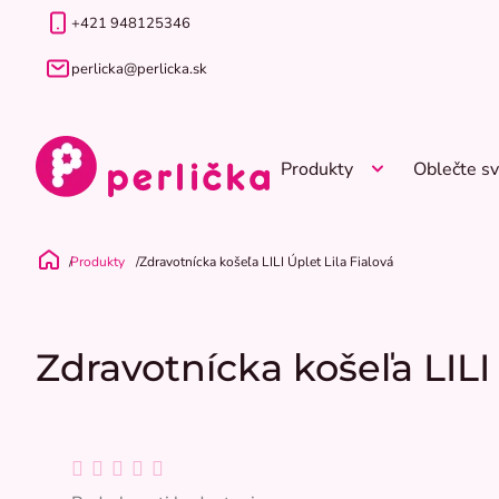
Prejsť
+421 948125346
na
obsah
perlicka@perlicka.sk
Produkty
Oblečte sv
Produkty
Zdravotnícka košeľa LILI Úplet Lila Fialová
Domov
Zdravotnícka košeľa LILI 
Priemerné
hodnotenie