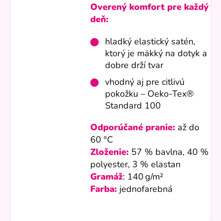
Overený komfort pre každý
deň:
hladký elastický satén,
ktorý je mäkký na dotyk a
dobre drží tvar
vhodný aj pre citlivú
pokožku – Oeko-Tex®
Standard 100
Odporúčané pranie:
až do
60 °C
Zloženie:
57 % bavlna, 40 %
polyester, 3 % elastan
Gramáž
: 140 g/m²
Farba:
jednofarebná