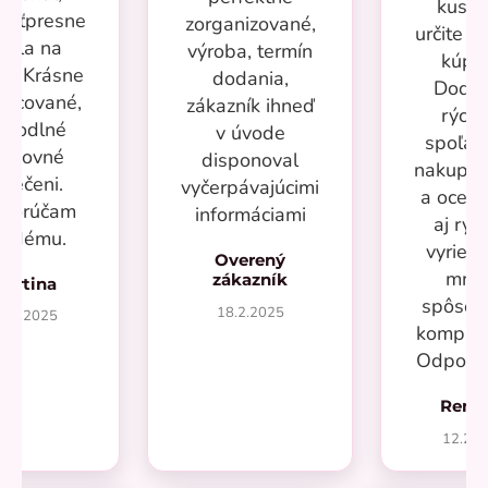
kusov
kosťpresne
zorganizované,
určite si
adla na
výroba, termín
kúpi
ru. Krásne
dodania,
Dodan
racované,
zákazník ihneď
rýchl
ohodlné
v úvode
spoľah
racovné
disponoval
nakupov
blečeni.
vyčerpávajúcimi
a oceň
porúčam
informáciami
aj rýc
aždému.
vyrieše
Overený
mno
zákazník
Martina
spôsob
18.2.2025
7.2.2025
kompliká
Odporú
Rená
12.20