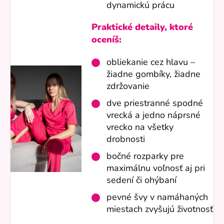
dynamickú prácu
Praktické detaily, ktoré
oceníš:
obliekanie cez hlavu –
žiadne gombíky, žiadne
zdržovanie
dve priestranné spodné
vrecká a jedno náprsné
vrecko na všetky
drobnosti
bočné rozparky pre
maximálnu voľnosť aj pri
sedení či ohýbaní
pevné švy v namáhaných
miestach zvyšujú životnosť