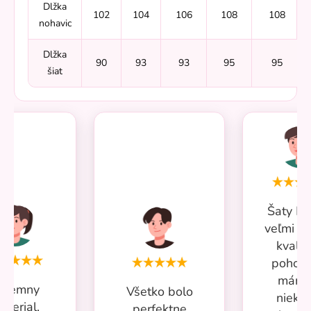
Dlžka
102
104
106
108
108
nohavic
Dlžka
90
93
93
95
95
šiat
Šaty Mi
veľmi p
kvalit
pohodl
mám 
ríjemny
Všetko bolo
nieko
aterial,
perfektne