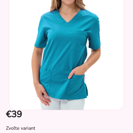
z
5
hviezdičiek.
€39
CZ
Jednotková
Zvoľte variant
cena: