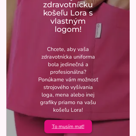
zdravotnícku
košeľu Lora s
vlastným
logom!
Chcete, aby vaša
zdravotnícka uniforma
bola jedinečná a
profesionálna?
Ponúkame vám možnosť
strojového vyšívania
loga, mena alebo inej
grafiky priamo na vašu
košeľu Lora!
To musím mať!