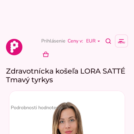
Prejsť
na
obsah
Prihlásenie
Ceny v:
EUR
NÁKUPNÝ
KOŠÍK
Zdravotnícka košeľa LORA SATTÉ
Tmavý tyrkys
Priemerné
hodnotenie
Podrobnosti hodnotenia
produktu
je
5,0