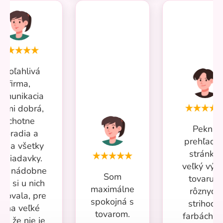
Spoľahlivá
firma,
omunikacia
eľmi dobrá,
ochotne
Pekná
poradia a
prehľadn
iešia všetky
stránka,
ožiadavky.
veľký výb
iac nádobne
Som
tovaru v
om si u nich
maximálne
rôznych
povala, pre
spokojná s
strihoch,
mňa veľké
tovarom.
farbách a
lus že nie je