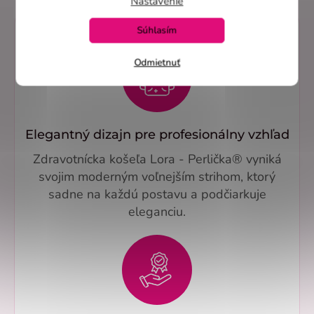
Nastavenie
Súhlasím
Odmietnuť
Elegantný dizajn pre profesionálny vzhľad
Zdravotnícka košeľa Lora - Perlička® vyniká
svojim moderným voľnejším strihom, ktorý
sadne na každú postavu a podčiarkuje
eleganciu.