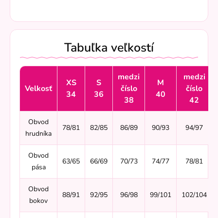
Tabuľka veľkostí
medzi
medzi
XS
S
M
Velkosť
číslo
číslo
34
36
40
38
42
Obvod
78/81
82/85
86/89
90/93
94/97
hrudníka
Obvod
63/65
66/69
70/73
74/77
78/81
pása
Obvod
88/91
92/95
96/98
99/101
102/104
bokov