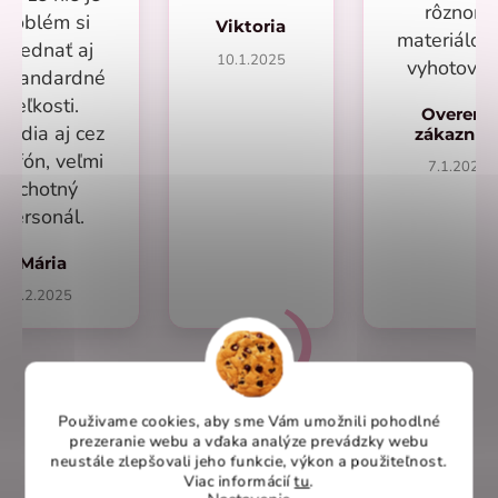
rôznom
problém si
Viktoria
materiálo
objednať aj
10.1.2025
vyhotoven
eštandardné
veľkosti.
Overený
radia aj cez
zákazní
lefón, veľmi
7.1.2025
ochotný
personál.
Mária
1.2.2025
Použivame cookies, aby sme Vám umožnili pohodlné
Overené recenzie na heureka.sk
prezeranie webu a vďaka analýze prevádzky webu
neustále zlepšovali jeho funkcie, výkon a použiteľnost
.
Viac informácií
tu
.