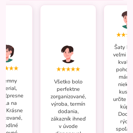
Šaty Mi
veľmi p
kvalit
pohodl
mám 
ríjemny
Všetko bolo
nieko
aterial,
perfektne
kusov
kosťpresne
zorganizované,
určite si
adla na
výroba, termín
kúpi
ru. Krásne
dodania,
Dodan
racované,
zákazník ihneď
rýchl
ohodlné
v úvode
spoľah
racovné