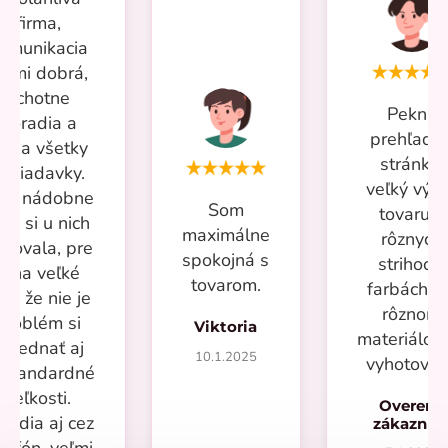
firma,
omunikacia
eľmi dobrá,
ochotne
Pekná
poradia a
prehľadn
iešia všetky
stránka,
ožiadavky.
veľký výb
iac nádobne
Som
tovaru v
om si u nich
maximálne
rôznych
povala, pre
spokojná s
strihoch,
mňa veľké
tovarom.
farbách a
lus že nie je
rôznom
problém si
Viktoria
materiálo
objednať aj
10.1.2025
vyhotoven
eštandardné
veľkosti.
Overený
radia aj cez
zákazní
lefón, veľmi