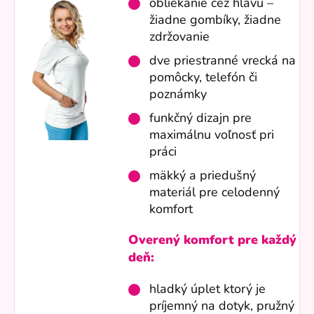
obliekanie cez hlavu –
žiadne gombíky, žiadne
zdržovanie
dve priestranné vrecká na
pomôcky, telefón či
poznámky
funkčný dizajn pre
maximálnu voľnosť pri
práci
mäkký a priedušný
materiál pre celodenný
komfort
Overený komfort pre každý
deň:
hladký úplet ktorý je
príjemný na dotyk, pružný