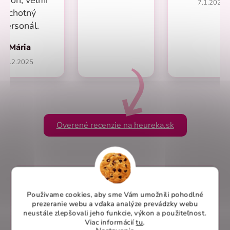
7.1.2025
ochotný
personál.
Mária
1.2.2025
Overené recenzie na heureka.sk
Použivame cookies, aby sme Vám umožnili pohodlné
prezeranie webu a vďaka analýze prevádzky webu
neustále zlepšovali jeho funkcie, výkon a použiteľnost
.
Viac informácií
tu
.