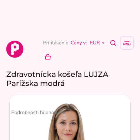
Prejsť
na
obsah
Prihlásenie
Ceny v:
EUR
NÁKUPNÝ
KOŠÍK
Zdravotnícka košeľa LUJZA
Parížska modrá
Priemerné
hodnotenie
Podrobnosti hodnotenia
produktu
je
5,0