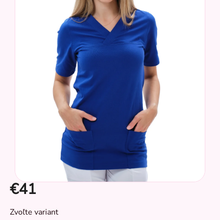
z
5
hviezdičiek.
€41
CZ
Jednotková
Zvoľte variant
cena: