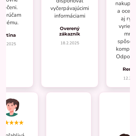
disponoval
nakupov
blečeni.
vyčerpávajúcimi
a oceň
porúčam
informáciami
aj rýc
aždému.
vyrieše
Overený
mno
zákazník
Martina
spôsob
18.2.2025
7.2.2025
kompliká
Odporú
Rená
12.20
Spoľahlivá