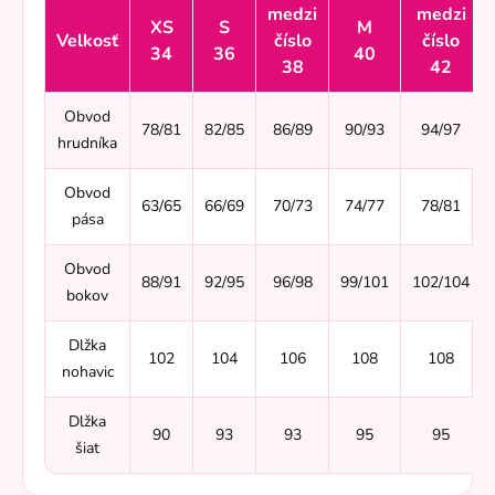
medzi
medzi
XS
S
M
Velkosť
číslo
číslo
34
36
40
38
42
Obvod
78/81
82/85
86/89
90/93
94/97
hrudníka
Obvod
63/65
66/69
70/73
74/77
78/81
pása
Obvod
88/91
92/95
96/98
99/101
102/104
bokov
Dlžka
102
104
106
108
108
nohavic
Dlžka
90
93
93
95
95
šiat