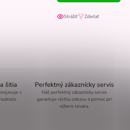
Strážiť
Zdieľať
a šitia
Perfektný zákaznícky servis
 prejavuje v
Náš perfektný zákaznícky servis
 hodnote
garantuje rýchlu odozvu a pomoc pri
výbere tovaru.