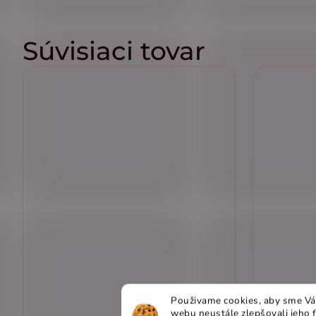
Súvisiaci tovar
Použivame cookies, aby sme Vá
webu neustále zlepšovali jeho 