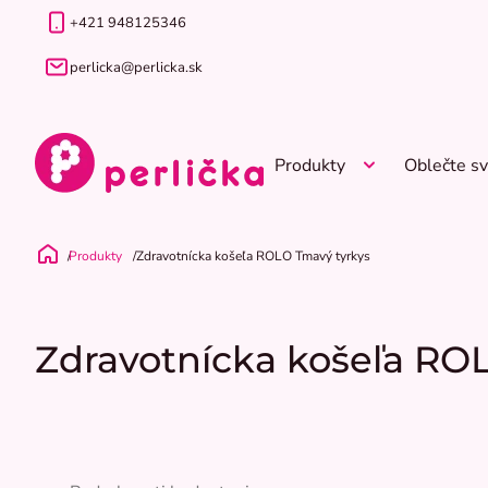
Prejsť
+421 948125346
na
obsah
perlicka@perlicka.sk
Produkty
Oblečte sv
Produkty
Zdravotnícka košeľa ROLO Tmavý tyrkys
Domov
Zdravotnícka košeľa RO
Priemerné
hodnotenie