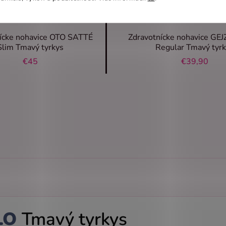
ícke nohavice OTO SATTÉ
Zdravotnícke nohavice GE
Slim Tmavý tyrkys
Regular Tmavý tyrk
€45
€39,90
LO
Tmavý tyrkys