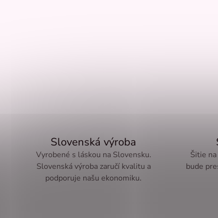
Slovenská výroba
Vyrobené s láskou na Slovensku.
Šitie na
Slovenská výroba zaručí kvalitu a
bude pre
podporuje našu ekonomiku.