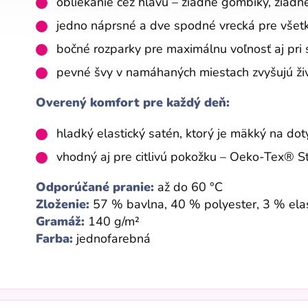
obliekanie cez hlavu – žiadne gombíky, žiadn
jedno náprsné a dve spodné vrecká pre všetk
bočné rozparky pre maximálnu voľnosť aj pri 
pevné švy v namáhaných miestach zvyšujú ži
Overený komfort pre každý deň:
hladký elastický satén, ktorý je mäkký na dot
vhodný aj pre citlivú pokožku – Oeko-Tex® 
Odporúčané pranie:
až do 60 °C
Zloženie:
57 % bavlna, 40 % polyester, 3 % ela
Gramáž:
140 g/m²
Farba:
jednofarebná