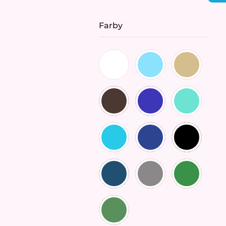
cena:
Farby