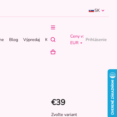
SK
Ceny v:
me
Blog
Výpredaj
Kontakty
Prihlásenie
EUR
NÁKUPNÝ
KOŠÍK
€39
Jednotková
Zvoľte variant