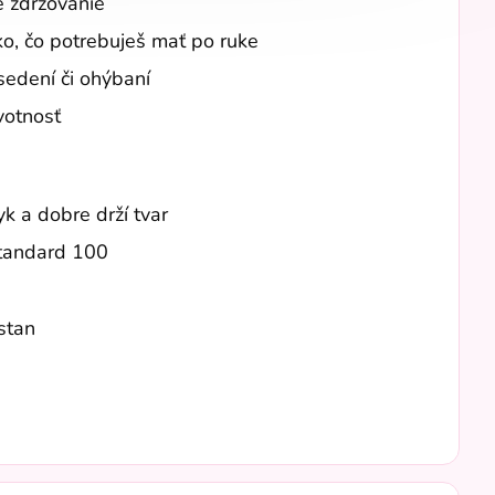
e zdržovanie
o, čo potrebuješ mať po ruke
sedení či ohýbaní
votnosť
yk a dobre drží tvar
Standard 100
stan