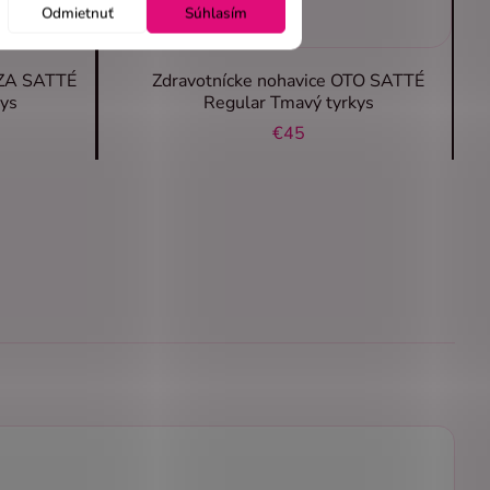
Odmietnuť
Súhlasím
JZA SATTÉ
Zdravotnícke nohavice OTO SATTÉ
ys
Regular Tmavý tyrkys
€45