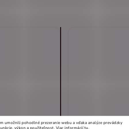
m umožnili pohodlné prezeranie webu a vďaka analýze prevádzky
funkcie, výkon a použiteľnost
.
Viac informácií
tu
.