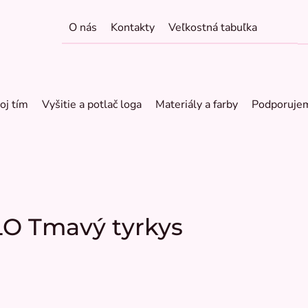
O nás
Kontakty
Veľkostná tabuľka
oj tím
Vyšitie a potlač loga
Materiály a farby
Podporuje
LO Tmavý tyrkys