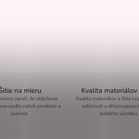
Šitie na mieru
Kvalita materiálov 
 mieru zaručí, že oblečenie
Kvalita materiálov a šitia sa
sne podľa vašich predstáv a
odolnosti a dlhotrvajúcej
potrieb.
každého výrobku.