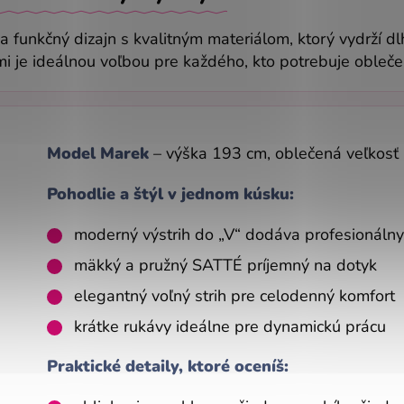
a funkčný dizajn s kvalitným materiálom, ktorý vydrží dl
i je ideálnou voľbou pre každého, kto potrebuje obleče
Model Marek
– výška 193 cm, oblečená veľkosť
Pohodlie a štýl v jednom kúsku:
moderný výstrih do „V“ dodáva profesionálny
mäkký a pružný SATTÉ príjemný na dotyk
elegantný voľný strih pre celodenný komfort
krátke rukávy ideálne pre dynamickú prácu
Praktické detaily, ktoré oceníš: