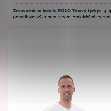
Zdravotnícka košeľa ROLO Tmavý tyrkys
spáj
pohodlným výstrihom a tromi praktickými vreckam