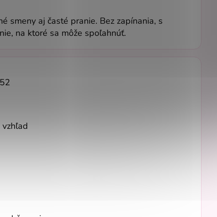
hé smeny aj časté pranie. Bez zapínania, s
nie, na ktoré sa môže spoľahnúť.
 52
 vzhľad