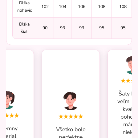
Dlžka
102
104
106
108
108
nohavic
Dlžka
90
93
93
95
95
šiat
Šaty Mi
veľmi p
kvalit
pohodl
mám 
ríjemny
Všetko bolo
nieko
aterial,
perfektne