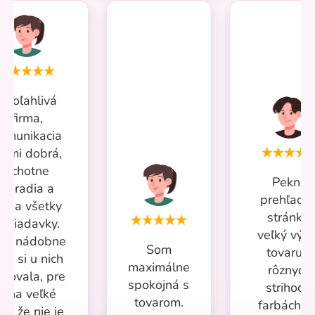
Spoľahlivá
firma,
omunikacia
eľmi dobrá,
ochotne
Pekná
poradia a
prehľadn
iešia všetky
stránka,
ožiadavky.
veľký výb
iac nádobne
Som
tovaru v
om si u nich
maximálne
rôznych
povala, pre
spokojná s
strihoch,
mňa veľké
tovarom.
farbách a
lus že nie je