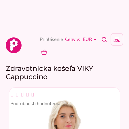
Prejsť
na
obsah
Prihlásenie
Ceny v:
EUR
NÁKUPNÝ
KOŠÍK
Zdravotnícka košeľa VIKY
Cappuccino
Priemerné
hodnotenie
Podrobnosti hodnotenia
produktu
je
0,0