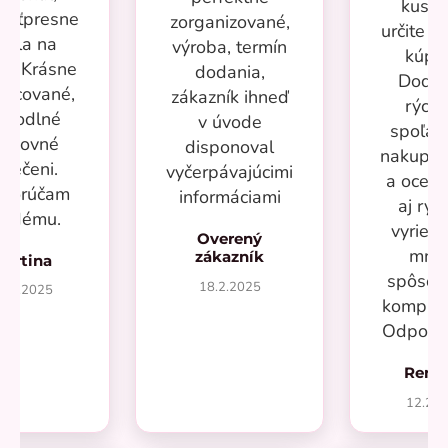
kusov
kosťpresne
zorganizované,
určite si
adla na
výroba, termín
kúpi
ru. Krásne
dodania,
Dodan
racované,
zákazník ihneď
rýchl
ohodlné
v úvode
spoľah
racovné
disponoval
nakupov
blečeni.
vyčerpávajúcimi
a oceň
porúčam
informáciami
aj rýc
aždému.
vyrieše
Overený
mno
zákazník
Martina
spôsob
18.2.2025
7.2.2025
kompliká
Odporú
Rená
12.20