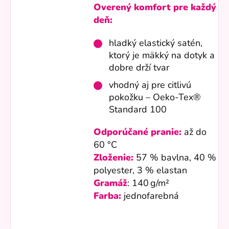
Overený komfort pre každý
deň:
hladký elastický satén,
ktorý je mäkký na dotyk a
dobre drží tvar
vhodný aj pre citlivú
pokožku – Oeko-Tex®
Standard 100
Odporúčané pranie:
až do
60 °C
Zloženie:
57 % bavlna, 40 %
polyester, 3 % elastan
Gramáž
: 140 g/m²
Farba:
jednofarebná