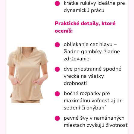
krátke rukávy ideálne pre
dynamickú prácu
Praktické detaily, ktoré
oceníš:
obliekanie cez hlavu –
žiadne gombíky, žiadne
zdržovanie
dve priestranné spodné
vrecká na všetky
drobnosti
bočné rozparky pre
maximálnu voľnosť aj pri
sedení či ohýbaní
pevné švy v namáhaných
miestach zvyšujú životnosť