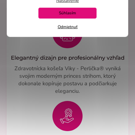
Nastavenie
Súhlasím
Odmietnuť
Elegantný dizajn pre profesionálny vzhľad
Zdravotnícka košeľa Viky - Perlička® vyniká
svojim moderným princes strihom, ktorý
dokonale kopíruje postavu a podčiarkuje
eleganciu.