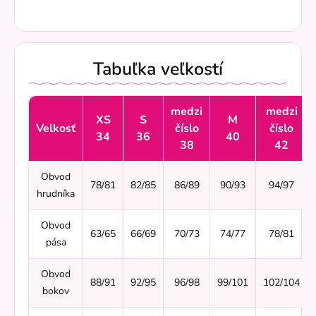
Tabuľka veľkostí
medzi
medzi
XS
S
M
Velkosť
číslo
číslo
34
36
40
38
42
Obvod
78/81
82/85
86/89
90/93
94/97
hrudníka
Obvod
63/65
66/69
70/73
74/77
78/81
pása
Obvod
88/91
92/95
96/98
99/101
102/104
bokov