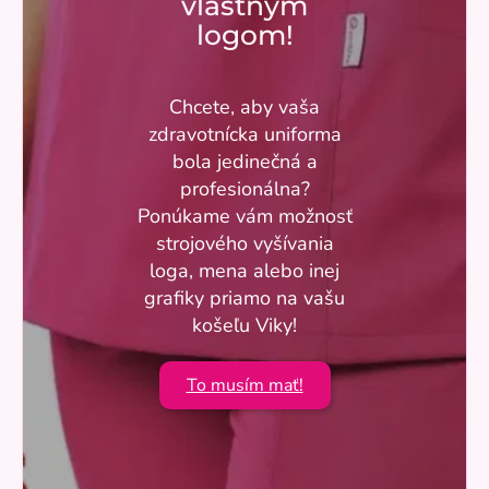
vlastným
logom!
Chcete, aby vaša
zdravotnícka uniforma
bola jedinečná a
profesionálna?
Ponúkame vám možnosť
strojového vyšívania
loga, mena alebo inej
grafiky priamo na vašu
košeľu Viky!
To musím mať!