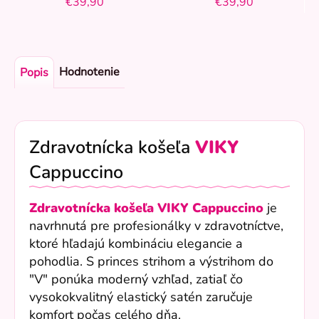
€39,90
€39,90
Hodnotenie
Popis
Zdravotnícka košeľa
VIKY
Cappuccino
Zdravotnícka košeľa VIKY Cappuccino
je
navrhnutá pre profesionálky v zdravotníctve,
ktoré hľadajú kombináciu elegancie a
pohodlia. S princes strihom a výstrihom do
"V" ponúka moderný vzhľad, zatiaľ čo
vysokokvalitný elastický satén zaručuje
komfort počas celého dňa.