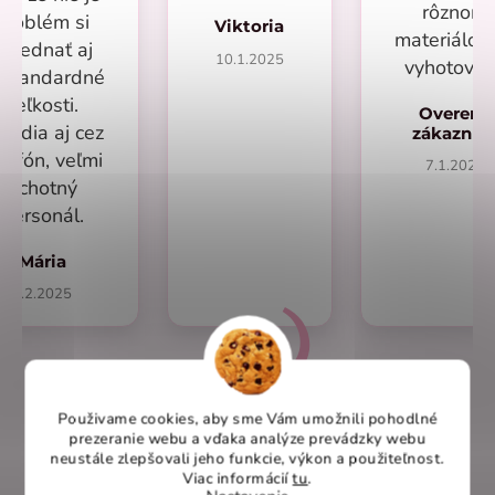
rôznom
problém si
Viktoria
materiálo
objednať aj
10.1.2025
vyhotoven
eštandardné
veľkosti.
Overený
radia aj cez
zákazní
lefón, veľmi
7.1.2025
ochotný
personál.
Mária
1.2.2025
Použivame cookies, aby sme Vám umožnili pohodlné
Overené recenzie na heureka.sk
prezeranie webu a vďaka analýze prevádzky webu
neustále zlepšovali jeho funkcie, výkon a použiteľnost
.
Viac informácií
tu
.