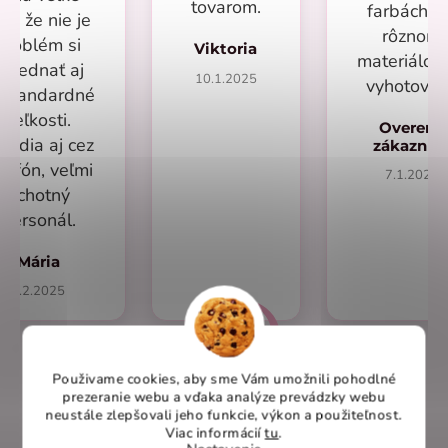
tovarom.
farbách a
lus že nie je
rôznom
problém si
Viktoria
materiálo
objednať aj
10.1.2025
vyhotoven
eštandardné
veľkosti.
Overený
radia aj cez
zákazní
lefón, veľmi
7.1.2025
ochotný
personál.
Mária
1.2.2025
Použivame cookies, aby sme Vám umožnili pohodlné
prezeranie webu a vďaka analýze prevádzky webu
Overené recenzie na heureka.sk
neustále zlepšovali jeho funkcie, výkon a použiteľnost
.
Viac informácií
tu
.