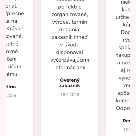
nieko
aterial,
perfektne
kusov
kosťpresne
zorganizované,
určite si
adla na
výroba, termín
kúpi
ru. Krásne
dodania,
Dodan
racované,
zákazník ihneď
rýchl
ohodlné
v úvode
spoľah
racovné
disponoval
nakupov
blečeni.
vyčerpávajúcimi
a oceň
porúčam
informáciami
aj rýc
aždému.
vyrieše
Overený
mno
zákazník
Martina
spôsob
18.2.2025
7.2.2025
kompliká
Odporú
Rená
12.20