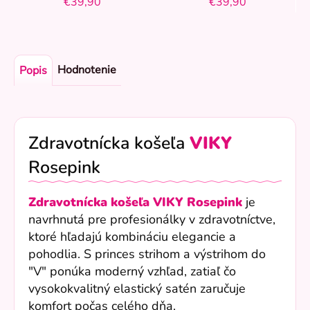
€39,90
€39,90
Hodnotenie
Popis
Zdravotnícka košeľa
VIKY
Rosepink
Zdravotnícka košeľa VIKY
Rosepink
je
navrhnutá pre profesionálky v zdravotníctve,
ktoré hľadajú kombináciu elegancie a
pohodlia. S princes strihom a výstrihom do
"V" ponúka moderný vzhľad, zatiaľ čo
vysokokvalitný elastický satén zaručuje
komfort počas celého dňa.