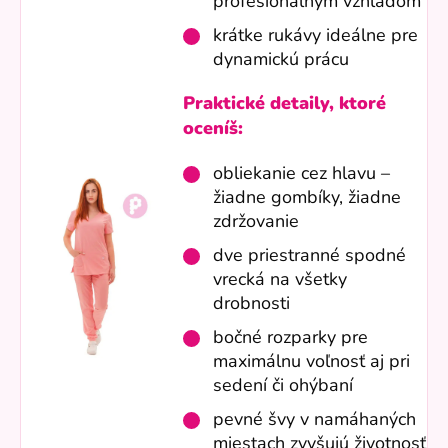
profesionálnym vzhľadom
krátke rukávy ideálne pre
dynamickú prácu
Praktické detaily, ktoré
oceníš:
obliekanie cez hlavu –
žiadne gombíky, žiadne
zdržovanie
dve priestranné spodné
vrecká na všetky
drobnosti
bočné rozparky pre
maximálnu voľnosť aj pri
sedení či ohýbaní
pevné švy v namáhaných
miestach zvyšujú životnosť