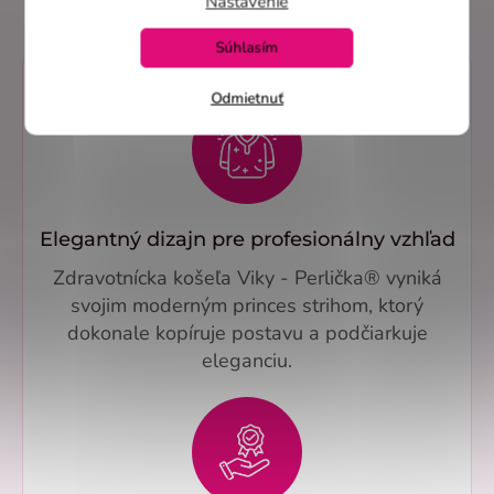
Nastavenie
Súhlasím
Odmietnuť
Elegantný dizajn pre profesionálny vzhľad
Zdravotnícka košeľa Viky - Perlička® vyniká
svojim moderným princes strihom, ktorý
dokonale kopíruje postavu a podčiarkuje
eleganciu.