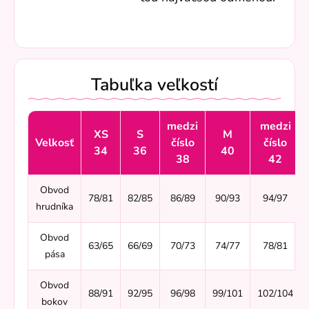
Tabuľka veľkostí
medzi
medzi
XS
S
M
Velkosť
číslo
číslo
34
36
40
38
42
Obvod
78/81
82/85
86/89
90/93
94/97
hrudníka
Obvod
63/65
66/69
70/73
74/77
78/81
pása
Obvod
88/91
92/95
96/98
99/101
102/104
bokov