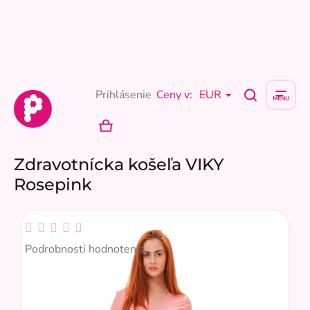
Prejsť
na
obsah
Prihlásenie
Ceny v:
EUR
NÁKUPNÝ
KOŠÍK
Zdravotnícka košeľa VIKY
Rosepink
Priemerné
hodnotenie
Podrobnosti hodnotenia
produktu
je
0,0