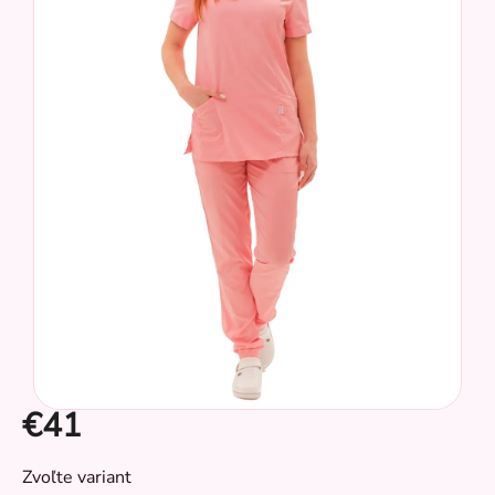
z
5
hviezdičiek.
€41
CZ
Jednotková
Zvoľte variant
cena: