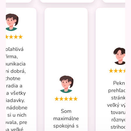
Spoľahlivá
firma,
omunikacia
eľmi dobrá,
ochotne
Pekná
poradia a
prehľadn
iešia všetky
stránka,
ožiadavky.
veľký výb
iac nádobne
Som
tovaru v
om si u nich
maximálne
rôznych
povala, pre
spokojná s
strihoch,
mňa veľké