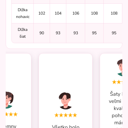
Dlžka
102
104
106
108
108
nohavic
Dlžka
90
93
93
95
95
šiat
Šaty Mi
veľmi p
kvalit
pohodl
mám 
ríjemny
Všetko bolo