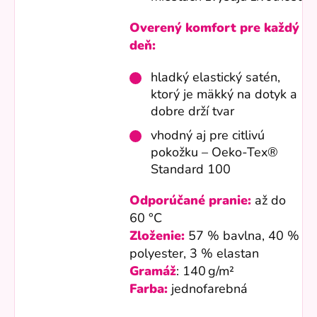
Overený komfort pre každý
deň:
hladký elastický satén,
ktorý je mäkký na dotyk a
dobre drží tvar
vhodný aj pre citlivú
pokožku – Oeko-Tex®
Standard 100
Odporúčané pranie:
až do
60 °C
Zloženie:
57 % bavlna, 40 %
polyester, 3 % elastan
Gramáž
: 140 g/m²
Farba:
jednofarebná