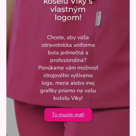
košeľu Viky s
vlastným
logom!
Chcete, aby vaša
zdravotnícka uniforma
bola jedinečná a
profesionálna?
Ponúkame vám možnosť
strojového vyšívania
loga, mena alebo inej
grafiky priamo na vašu
košeľu Viky!
To musím mať!