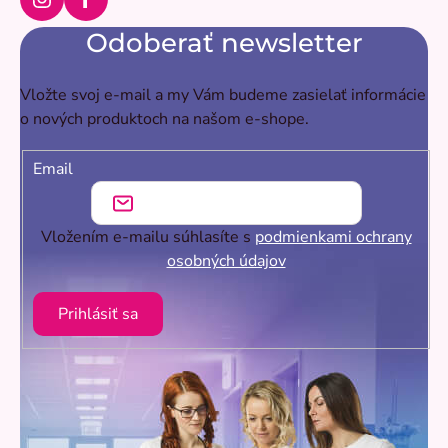
Instagram
Facebook
Odoberať newsletter
Vložte svoj e-mail a my Vám budeme zasielať informácie
o nových produktoch na našom e-shope.
Email
Vložením e-mailu súhlasíte s
podmienkami ochrany
osobných údajov
Prihlásiť sa