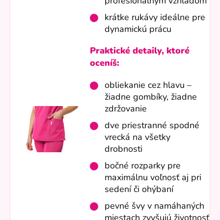
profesionálnym vzhľadom
krátke rukávy ideálne pre
dynamickú prácu
Praktické detaily, ktoré
oceníš:
obliekanie cez hlavu –
žiadne gombíky, žiadne
zdržovanie
dve priestranné spodné
vrecká na všetky
drobnosti
bočné rozparky pre
maximálnu voľnosť aj pri
sedení či ohýbaní
pevné švy v namáhaných
miestach zvyšujú životnosť