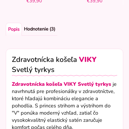
€39,90
€39,90
Hodnotenie (3)
Popis
Zdravotnícka košeľa
VIKY
Svetlý tyrkys
Zdravotnícka košeľa VIKY Svetlý tyrkys
je
navrhnutá pre profesionálky v zdravotníctve,
ktoré hľadajú kombináciu elegancie a
pohodlia. S princes strihom a výstrihom do
"V" ponúka moderný vzhľad, zatiaľ čo
vysokokvalitný elastický satén zaručuje
komfort počas celého dňa.