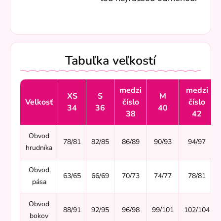
Tabuľka veľkostí
medzi
medzi
XS
S
M
Velkosť
číslo
číslo
34
36
40
38
42
Obvod
78/81
82/85
86/89
90/93
94/97
hrudníka
Obvod
63/65
66/69
70/73
74/77
78/81
pása
Obvod
88/91
92/95
96/98
99/101
102/104
bokov