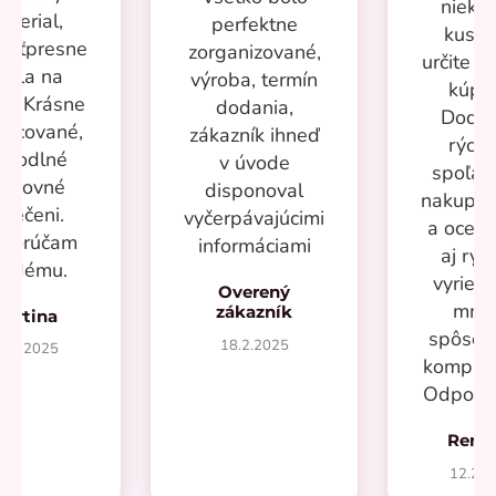
nieko
aterial,
perfektne
kusov
kosťpresne
zorganizované,
určite si
adla na
výroba, termín
kúpi
ru. Krásne
dodania,
Dodan
racované,
zákazník ihneď
rýchl
ohodlné
v úvode
spoľah
racovné
disponoval
nakupov
blečeni.
vyčerpávajúcimi
a oceň
porúčam
informáciami
aj rýc
aždému.
vyrieše
Overený
mno
zákazník
Martina
spôsob
18.2.2025
7.2.2025
kompliká
Odporú
Rená
12.20