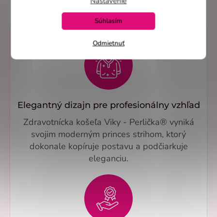
Nastavenie
Súhlasím
Odmietnuť
Elegantný dizajn pre profesionálny vzhľad
Zdravotnícka košeľa Viky - Perlička® vyniká
svojim moderným princes strihom, ktorý
dokonale kopíruje postavu a podčiarkuje
eleganciu.