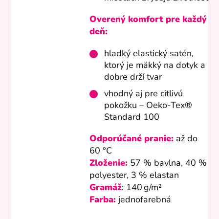
Overený komfort pre každý
deň:
hladký elastický satén,
ktorý je mäkký na dotyk a
dobre drží tvar
vhodný aj pre citlivú
pokožku – Oeko-Tex®
Standard 100
Odporúčané pranie:
až do
60 °C
Zloženie:
57 % bavlna, 40 %
polyester, 3 % elastan
Gramáž
: 140 g/m²
Farba:
jednofarebná