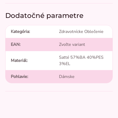
Dodatočné parametre
Kategória
:
Zdravotnícke Oblečenie
EAN
:
Zvoľte variant
Satté 57%BA 40%PES
Materiál
:
3%EL
Pohlavie
:
Dámske
4,7