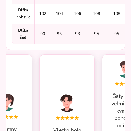
Dlžka
102
104
106
108
108
nohavic
Dlžka
90
93
93
95
95
šiat
Šaty Mi
veľmi p
kvalit
pohodl
mám 
ríjemny
Všetko bolo