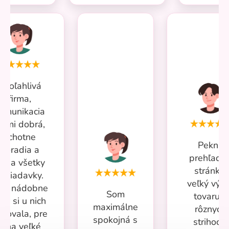
Spoľahlivá
firma,
omunikacia
eľmi dobrá,
ochotne
Pekná
poradia a
prehľadn
iešia všetky
stránka,
ožiadavky.
veľký výb
iac nádobne
Som
tovaru v
om si u nich
maximálne
rôznych
povala, pre
spokojná s
strihoch,
mňa veľké