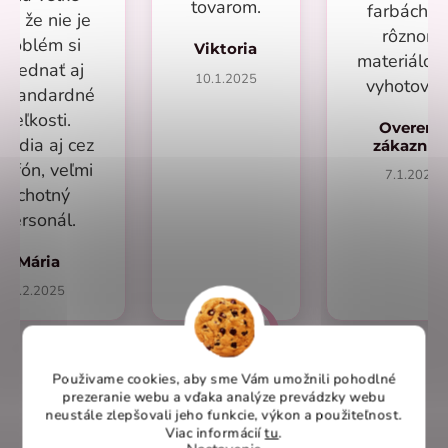
tovarom.
farbách a
lus že nie je
rôznom
problém si
Viktoria
materiálo
objednať aj
10.1.2025
vyhotoven
eštandardné
veľkosti.
Overený
radia aj cez
zákazní
lefón, veľmi
7.1.2025
ochotný
personál.
Mária
1.2.2025
Použivame cookies, aby sme Vám umožnili pohodlné
prezeranie webu a vďaka analýze prevádzky webu
Overené recenzie na heureka.sk
neustále zlepšovali jeho funkcie, výkon a použiteľnost
.
Viac informácií
tu
.