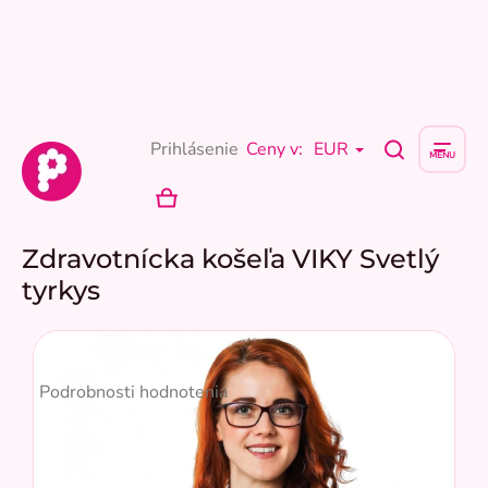
Prejsť
na
obsah
Prihlásenie
Ceny v:
EUR
NÁKUPNÝ
KOŠÍK
Zdravotnícka košeľa VIKY Svetlý
tyrkys
Priemerné
hodnotenie
Podrobnosti hodnotenia
produktu
je
4,7