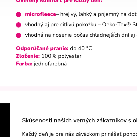
Overený komfort pre každý deň:
microfleece
– hrejivý, ľahký a príjemný na do
vhodný aj pre citlivú pokožku – Oeko-Tex® 
vhodná na nosenie počas chladnejších dní aj 
Odporúčané pranie:
do 40 °C
Zloženie:
100% polyester
Farba:
jednofarebná
Skúsenosti našich verných zákazníkov s 
Každý deň je pre nás záväzkom prinášať pohodli