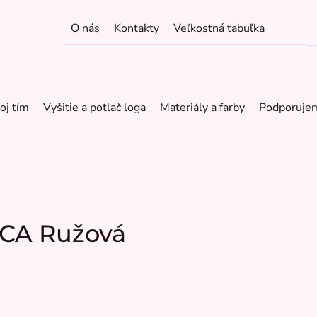
O nás
Kontakty
Veľkostná tabuľka
oj tím
Vyšitie a potlač loga
Materiály a farby
Podporuje
ACA Ružová