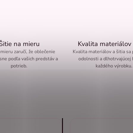
Šitie na mieru
Kvalita materiálov 
 mieru zaručí, že oblečenie
Kvalita materiálov a šitia sa
sne podľa vašich predstáv a
odolnosti a dlhotrvajúcej
potrieb.
každého výrobku.