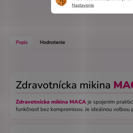
Nastavenie
Popis
Hodnotenie
Zdravotnícka mikina
MA
Zdravotnícka mikina MACA
je spojením praktic
funkčnosť bez kompromisov. Je ideálnou voľbou p