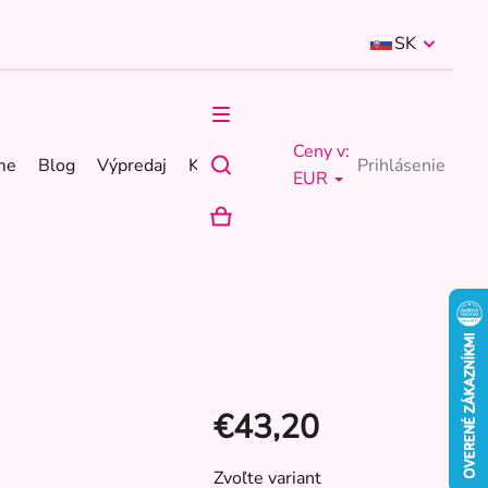
SK
Ceny v:
me
Blog
Výpredaj
Kontakty
Prihlásenie
EUR
NÁKUPNÝ
KOŠÍK
€43,20
Jednotková
Zvoľte variant