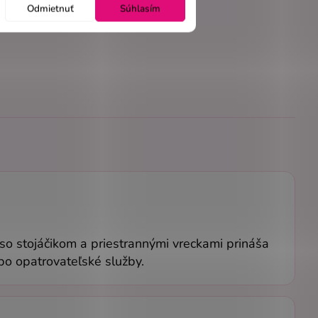
Odmietnuť
Súhlasím
h so stojáčikom a priestrannými vreckami prináša
po opatrovateľské služby.