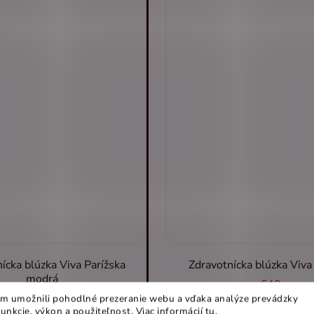
ícka blúzka Viva Parížska
Zdravotnícka blúzka Viv
modrá
€40
€40
m umožnili pohodlné prezeranie webu a vďaka analýze prevádzky
funkcie, výkon a použiteľnost
.
Viac informácií
tu
.