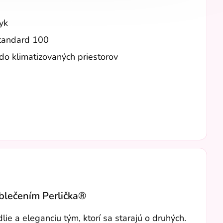
tyk
Standard 100
do klimatizovaných priestorov
oblečením Perlička®
e a eleganciu tým, ktorí sa starajú o druhých.