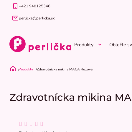
Prejsť
+421 948125346
na
obsah
perlicka@perlicka.sk
Produkty
Oblečte sv
Produkty
Zdravotnícka mikina MACA Ružová
Domov
Zdravotnícka mikina M
Priemerné
hodnotenie