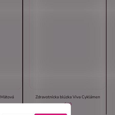
a Mätová
Zdravotnícka blúzka Viva Cyklámen
€40