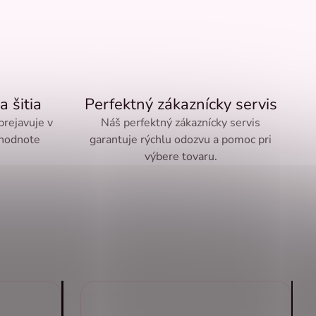
a šitia
Perfektný zákaznícky servis
 prejavuje v
Náš perfektný zákaznícky servis
 hodnote
garantuje rýchlu odozvu a pomoc pri
výbere tovaru.