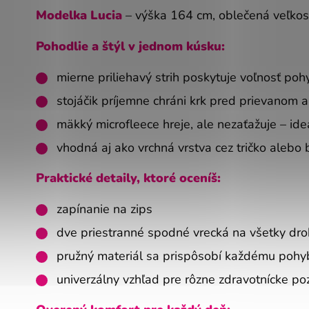
Modelka Lucia
– výška 164 cm, oblečená veľkos
Pohodlie a štýl v jednom kúsku:
mierne priliehavý strih poskytuje voľnosť poh
stojáčik príjemne chráni krk pred prievanom 
mäkký microfleece hreje, ale nezaťažuje – id
vhodná aj ako vrchná vrstva cez tričko alebo 
Praktické detaily, ktoré oceníš:
zapínanie na zips
dve priestranné spodné vrecká na všetky dro
pružný materiál sa prispôsobí každému pohy
univerzálny vzhľad pre rôzne zdravotnícke poz