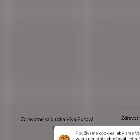
Zdravotn
Zdravotnícka blúzka Viva Ružová
€40
Použivame cookies, aby sme Vá
webu neustále zlepšovali jeho 