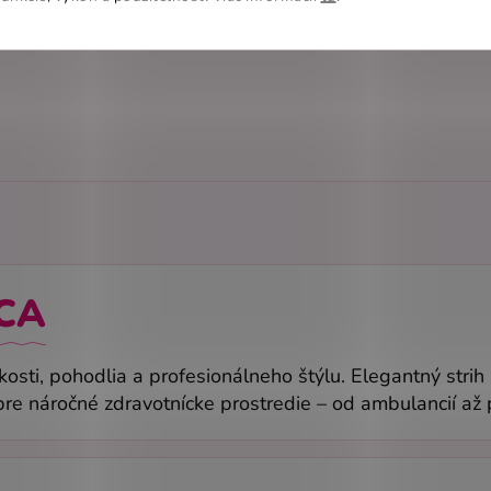
CA
kosti, pohodlia a profesionálneho štýlu. Elegantný stri
re náročné zdravotnícke prostredie – od ambulancií až 