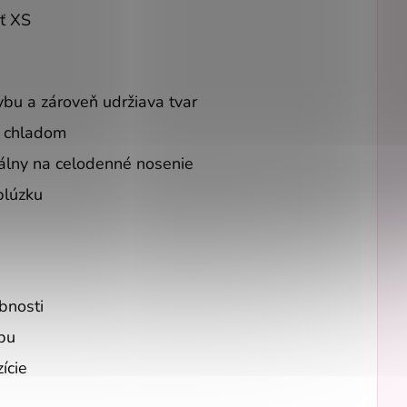
ť XS
ybu a zároveň udržiava tvar
a chladom
eálny na celodenné nosenie
blúzku
bnosti
bu
ície