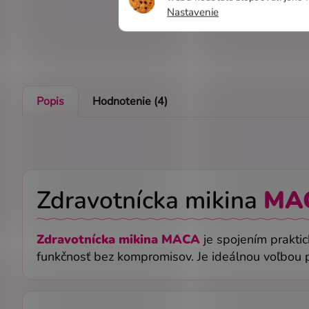
Nastavenie
Popis
Hodnotenie (4)
Zdravotnícka mikina
MA
Zdravotnícka mikina MACA
je spojením praktic
funkčnosť bez kompromisov. Je ideálnou voľbou p