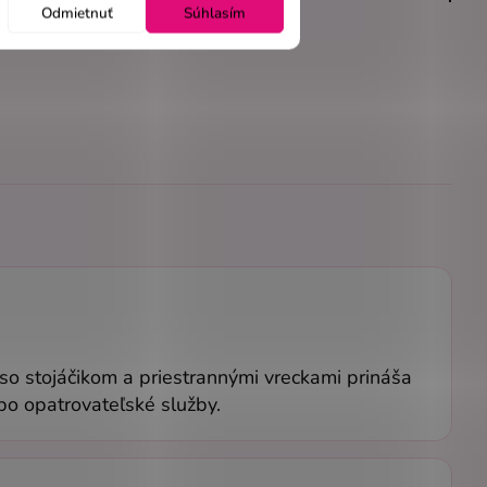
Odmietnuť
Súhlasím
h so stojáčikom a priestrannými vreckami prináša
po opatrovateľské služby.