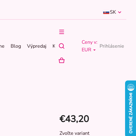
SK
Ceny v:
me
Blog
Výpredaj
Kontakty
Prihlásenie
EUR
NÁKUPNÝ
KOŠÍK
€43,20
Jednotková
Zvoľte variant