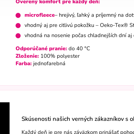
Overený komfort pre každý deň:
microfleece
– hrejivý, ľahký a príjemný na do
vhodný aj pre citlivú pokožku – Oeko-Tex® 
vhodná na nosenie počas chladnejších dní aj 
Odporúčané pranie:
do 40 °C
Zloženie:
100% polyester
Farba:
jednofarebná
Skúsenosti našich verných zákazníkov s 
Každý deň je pre nás záväzkom prinášať pohodli