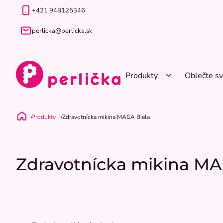
Prejsť
+421 948125346
na
obsah
perlicka@perlicka.sk
Produkty
Oblečte sv
Produkty
Zdravotnícka mikina MACA Biela
Domov
Zdravotnícka mikina MA
Priemerné
hodnotenie