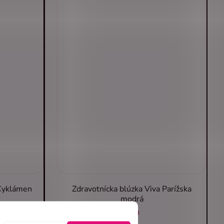
 Cyklámen
Zdravotnícka blúzka Viva Parížska
modrá
€40