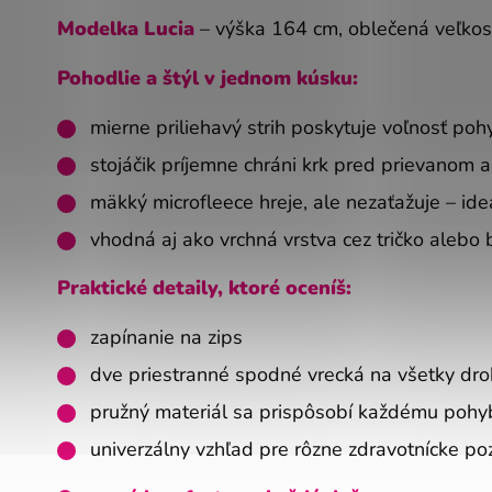
Modelka Lucia
– výška 164 cm, oblečená veľkos
Pohodlie a štýl v jednom kúsku:
mierne priliehavý strih poskytuje voľnosť poh
stojáčik príjemne chráni krk pred prievanom 
mäkký microfleece hreje, ale nezaťažuje – id
vhodná aj ako vrchná vrstva cez tričko alebo 
Praktické detaily, ktoré oceníš:
zapínanie na zips
dve priestranné spodné vrecká na všetky dro
pružný materiál sa prispôsobí každému pohy
univerzálny vzhľad pre rôzne zdravotnícke poz