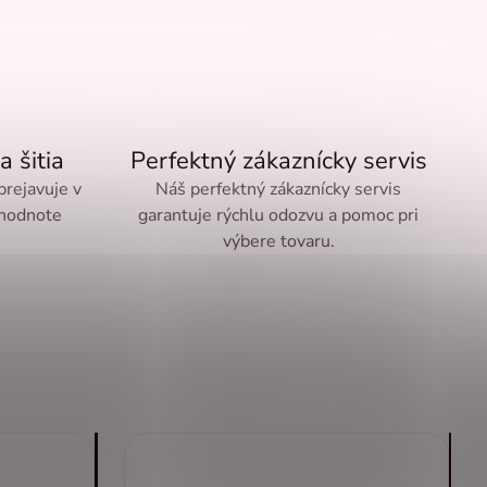
a šitia
Perfektný zákaznícky servis
 prejavuje v
Náš perfektný zákaznícky servis
 hodnote
garantuje rýchlu odozvu a pomoc pri
výbere tovaru.