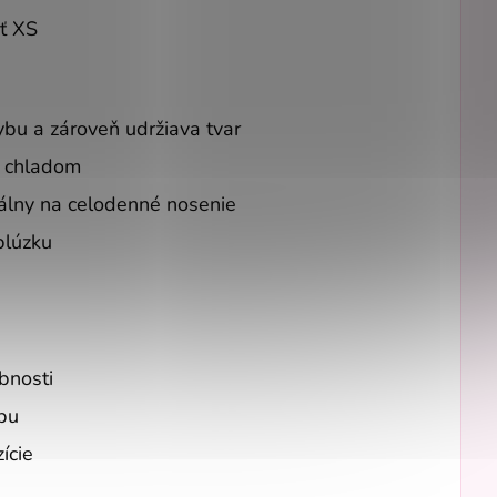
ť XS
ybu a zároveň udržiava tvar
a chladom
eálny na celodenné nosenie
blúzku
bnosti
bu
ície