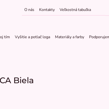
O nás
Kontakty
Veľkostná tabuľka
oj tím
Vyšitie a potlač loga
Materiály a farby
Podporuje
CA Biela