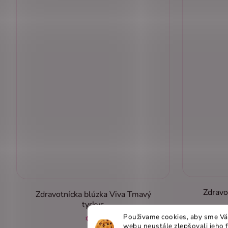
Zdravo
Zdravotnícka blúzka Viva Tmavý
tyrkys
Použivame cookies, aby sme Vá
€40
webu neustále zlepšovali jeho 