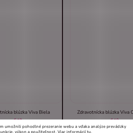
tnícka blúzka Viva Biela
Zdravotnícka blúzka Viva
€40
€40
m umožnili pohodlné prezeranie webu a vďaka analýze prevádzky
funkcie, výkon a použiteľnost
.
Viac informácií
tu
.