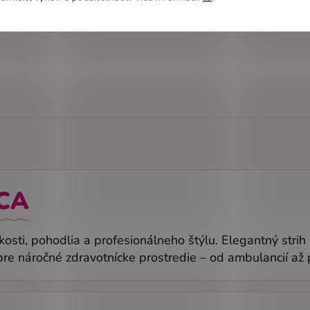
CA
kosti, pohodlia a profesionálneho štýlu. Elegantný stri
re náročné zdravotnícke prostredie – od ambulancií až 