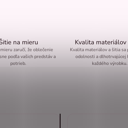
Šitie na mieru
Kvalita materiálov 
 mieru zaručí, že oblečenie
Kvalita materiálov a šitia sa
sne podľa vašich predstáv a
odolnosti a dlhotrvajúcej
potrieb.
každého výrobku.