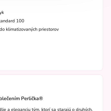
tyk
Standard 100
do klimatizovaných priestorov
oblečením Perlička®
e a eleganciu tým, ktorí sa starajú o druhých.