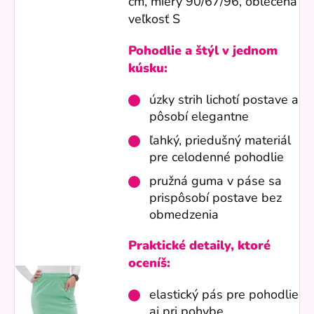
cm, miery
90/67/96
, oblečená
veľkosť S
Pohodlie a štýl v jednom
kúsku:
úzky strih lichotí postave a
pôsobí elegantne
ľahký, priedušný materiál
pre celodenné pohodlie
pružná guma v páse sa
prispôsobí postave bez
obmedzenia
Praktické detaily, ktoré
oceníš:
elastický pás pre pohodlie
aj pri pohybe