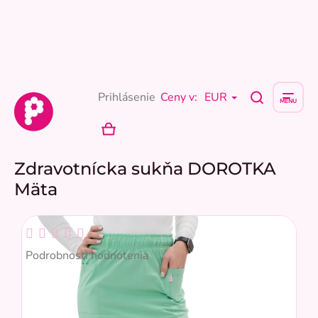
Prejsť
na
obsah
Prihlásenie
Ceny v:
EUR
NÁKUPNÝ
KOŠÍK
Zdravotnícka sukňa DOROTKA
Mäta
Priemerné
hodnotenie
Podrobnosti hodnotenia
produktu
je
0,0