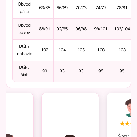
Obvod
63/65
66/69
70/73
74/77
78/81
pása
Obvod
88/91
92/95
96/98
99/101
102/104
bokov
Dlžka
102
104
106
108
108
nohavic
Dlžka
90
93
93
95
95
šiat
Šaty Mi