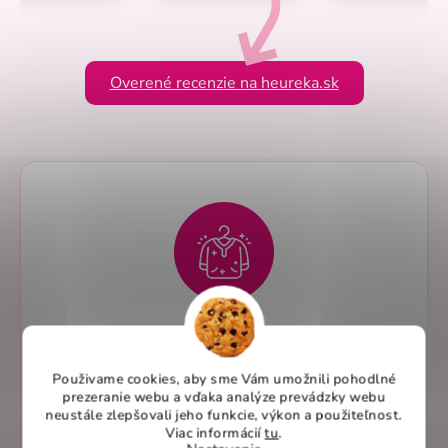
Overené recenzie na heureka.sk
Elegantný dizajn pre profesionálny vzhľad
Zdravotnícka sukňa Dorotka – Perlička® vyniká
Použivame cookies, aby sme Vám umožnili pohodlné
svojím úzkym strihom a pružným pásom, ktoré
prezeranie webu a vďaka analýze prevádzky webu
neustále zlepšovali jeho funkcie, výkon a použiteľnost
.
zvýraznia postavu a podčiarknu ženskú
Viac informácií
tu
.
eleganciu bez obmedzenia pohybu.