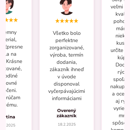
veľmi p
kvalit
pohodl
mám 
ríjemny
Všetko bolo
nieko
aterial,
perfektne
kusov
kosťpresne
zorganizované,
určite si
adla na
výroba, termín
kúpi
ru. Krásne
dodania,
Dodan
racované,
zákazník ihneď
rýchl
ohodlné
v úvode
spoľah
racovné
disponoval
nakupov
blečeni.
vyčerpávajúcimi
a oceň
porúčam
informáciami
aj rýc
aždému.
vyrieše
Overený
mno
zákazník
Martina
spôsob
18.2.2025
7.2.2025