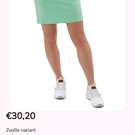
z
5
hviezdičiek.
€30,20
CZ
Jednotková
Zvoľte variant
cena: