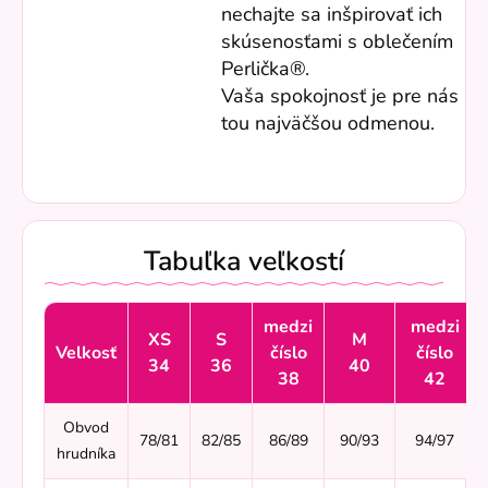
nechajte sa inšpirovať ich
skúsenosťami s oblečením
Perlička®.
Vaša spokojnosť je pre nás
tou najväčšou odmenou.
Tabuľka veľkostí
medzi
medzi
XS
S
M
Velkosť
číslo
číslo
34
36
40
38
42
Obvod
78/81
82/85
86/89
90/93
94/97
hrudníka