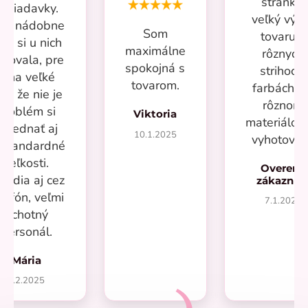
stránka,
ožiadavky.
veľký výb
iac nádobne
Som
tovaru v
om si u nich
maximálne
rôznych
povala, pre
spokojná s
strihoch,
mňa veľké
tovarom.
farbách a
lus že nie je
rôznom
problém si
Viktoria
materiálo
objednať aj
10.1.2025
vyhotoven
eštandardné
veľkosti.
Overený
radia aj cez
zákazní
lefón, veľmi
7.1.2025
ochotný
personál.
Mária
1.2.2025