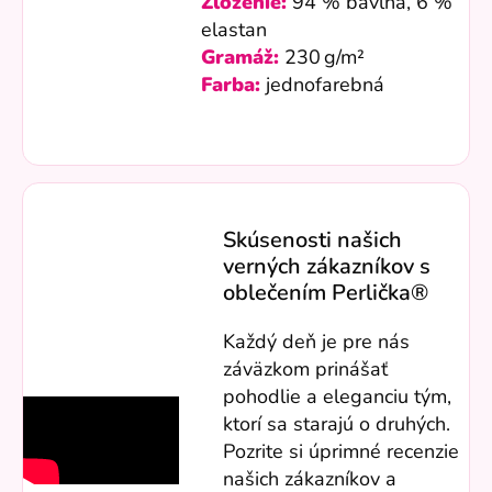
Zloženie:
94 % bavlna, 6 %
elastan
Gramáž:
230 g/m²
Farba:
jednofarebná
Skúsenosti našich
verných zákazníkov s
oblečením Perlička®
Každý deň je pre nás
záväzkom prinášať
pohodlie a eleganciu tým,
ktorí sa starajú o druhých.
Pozrite si úprimné recenzie
našich zákazníkov a