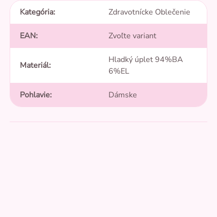
Kategória
:
Zdravotnícke Oblečenie
EAN
:
Zvoľte variant
Hladký úplet 94%BA
Materiál
:
6%EL
Pohlavie
:
Dámske
Pridať hodnotenie