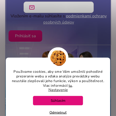
Vložením e-mailu súhlasíte s
podmienkami ochrany
osobných údajov
Prihlásiť sa
Použivame cookies, aby sme Vám umožnili pohodlné
prezeranie webu a vďaka analýze prevádzky webu
neustále zlepšovali jeho funkcie, výkon a použiteľnost
.
Viac informácií
tu
.
Nastavenie
Súhlasím
Odmietnuť