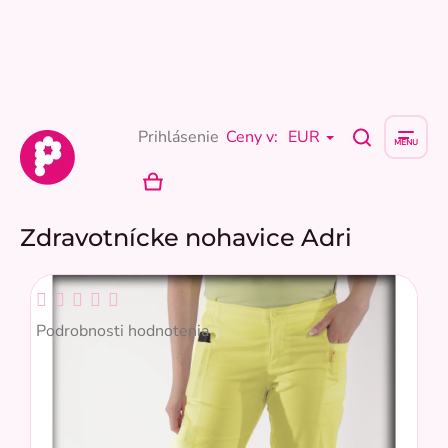
Prejsť
na
obsah
Prihlásenie
Ceny v:
EUR
NÁKUPNÝ
KOŠÍK
Zdravotnícke nohavice Adri
Priemerné
hodnotenie
Podrobnosti hodnotenia
produktu
je
0,0
z
5