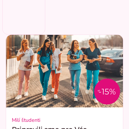
-15%
až
Milí študenti