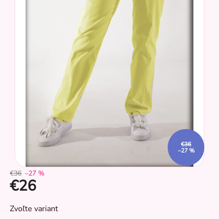
hviezdičiek.
€36
–27 %
€36
–27 %
€26
Jednotková
CZ
Zvoľte variant
cena: