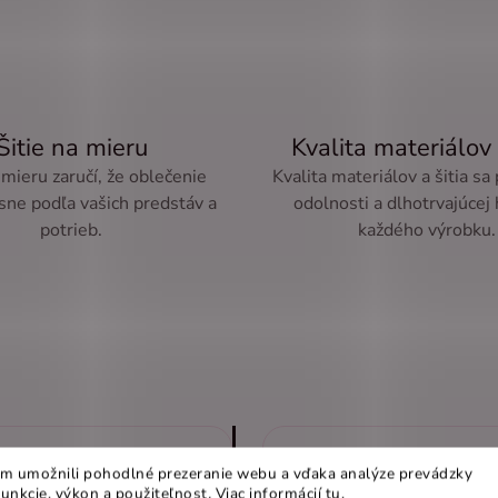
Šitie na mieru
Kvalita materiálov 
 mieru zaručí, že oblečenie
Kvalita materiálov a šitia sa
sne podľa vašich predstáv a
odolnosti a dlhotrvajúcej
potrieb.
každého výrobku.
m umožnili pohodlné prezeranie webu a vďaka analýze prevádzky
funkcie, výkon a použiteľnost
.
Viac informácií
tu
.