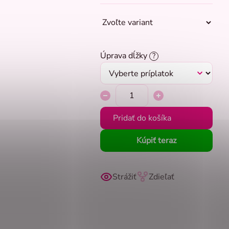
Úprava dĺžky
?
Pridať do košíka
Kúpiť teraz
Strážiť
Zdieľať