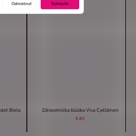
Odmietnuť
Súhlasím
plet Biela
Zdravotnícka blúzka Viva Cyklámen
€40