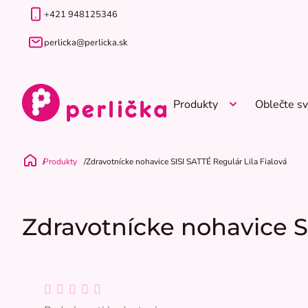
Prejsť
+421 948125346
na
obsah
perlicka@perlicka.sk
Produkty
Oblečte sv
Produkty
Zdravotnícke nohavice SISI SATTÉ Regulár Lila Fialová
Domov
Zdravotnícke nohavice SI
Priemerné
hodnotenie