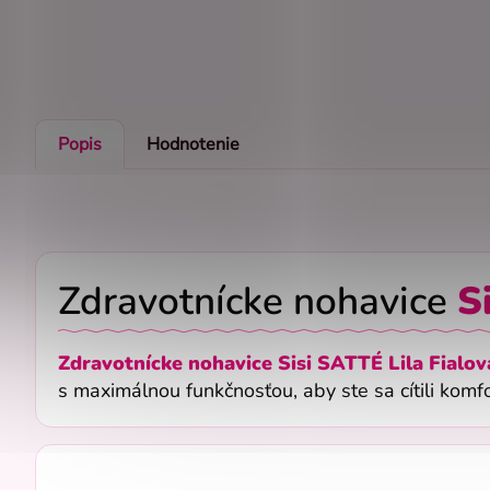
Popis
Hodnotenie
Zdravotnícke nohavice
Si
Zdravotnícke nohavice Sisi SATTÉ
Lila Fialov
s maximálnou funkčnosťou, aby ste sa cítili kom