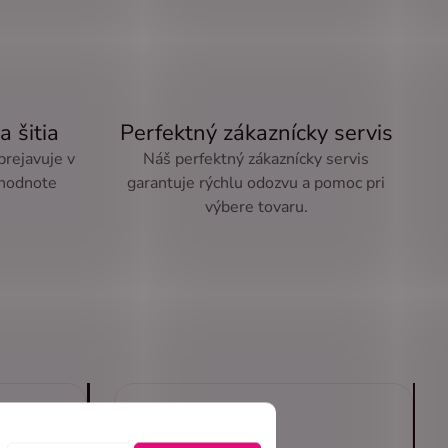
a šitia
Perfektný zákaznícky servis
 prejavuje v
Náš perfektný zákaznícky servis
 hodnote
garantuje rýchlu odozvu a pomoc pri
výbere tovaru.