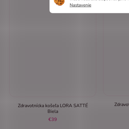
Nastavenie
Zdravo
Zdravotnícka košeľa LORA SATTÉ
Biela
€39