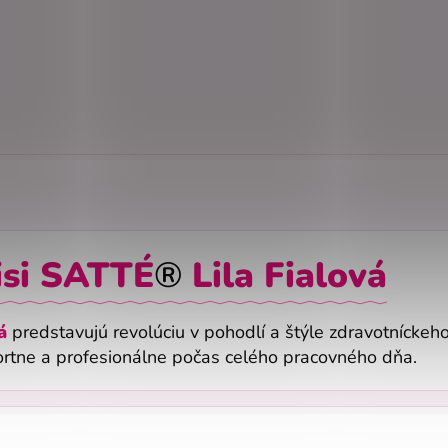
si
SATTÉ
®
Lila Fialová
á
predstavujú revolúciu v pohodlí a štýle zdravotníckeh
fortne a profesionálne počas celého pracovného dňa.