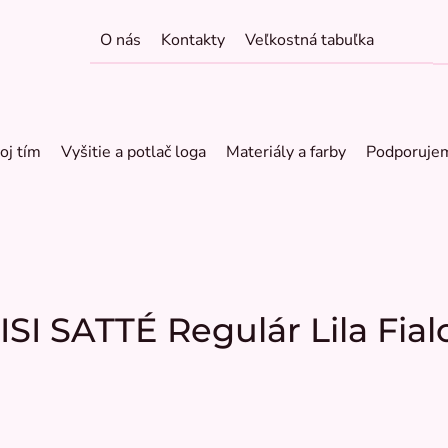
O nás
Kontakty
Veľkostná tabuľka
oj tím
Vyšitie a potlač loga
Materiály a farby
Podporuje
SI SATTÉ Regulár Lila Fial