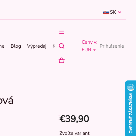
SK
Ceny v:
me
Blog
Výpredaj
Kontakty
Prihlásenie
EUR
NÁKUPNÝ
KOŠÍK
ová
€39,90
Jednotková
Zvoľte variant