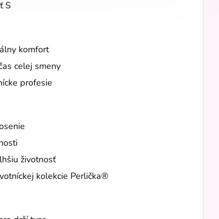
ť S
álny komfort
čas celej smeny
nícke profesie
osenie
nosti
hšiu životnosť
votníckej kolekcie Perlička®