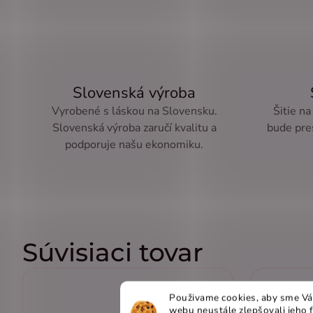
Slovenská výroba
Vyrobené s láskou na Slovensku.
Šitie na
Slovenská výroba zaručí kvalitu a
bude pre
podporuje našu ekonomiku.
Súvisiaci tovar
Použivame cookies, aby sme Vá
webu neustále zlepšovali jeho 