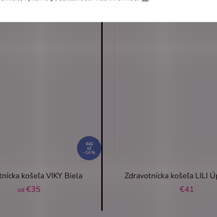
€41
až
–14 %
tnícka košeľa VIKY Biela
Zdravotnícka košeľa LILI Ú
€35
€41
od