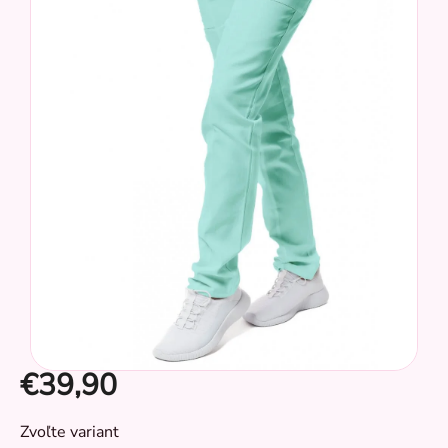
z
5
hviezdičiek.
€39,90
CZ
Jednotková
Zvoľte variant
cena: