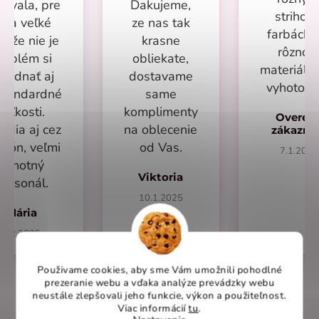
povala, pre
Dakujeme,
strihoch
ňa veľké
ze nas tak
farbách 
s že nie je
krasne
rôzno
roblém si
obliekate,
materiálo
bjednať aj
dostavame
vyhotove
štandardné
same
veľkosti.
komplimenty
Overen
adia aj cez
na oblecenie
zákazn
efón, veľmi
od Vas.
7.1.2025
ochotný
Viktoria
personál.
10.1.2025
Mária
1.2.2025
Použivame cookies, aby sme Vám umožnili pohodlné
prezeranie webu a vďaka analýze prevádzky webu
neustále zlepšovali jeho funkcie, výkon a použiteľnost
.
Viac informácií
tu
.