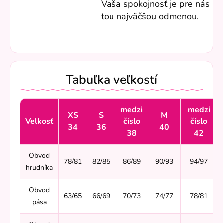
Vaša spokojnosť je pre nás
tou najväčšou odmenou.
Tabuľka veľkostí
medzi
medzi
XS
S
M
Velkosť
číslo
číslo
34
36
40
38
42
Obvod
78/81
82/85
86/89
90/93
94/97
hrudníka
Obvod
63/65
66/69
70/73
74/77
78/81
pása