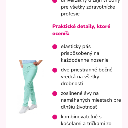
univerzálny dizajn vhodný
pre všetky zdravotnícke
profesie
Praktické detaily, ktoré
oceníš:
elastický pás
prispôsobený na
každodenné nosenie
dve priestranné bočné
vrecká na všetky
drobnosti
zosilnené švy na
namáhaných miestach pre
dlhšiu životnosť
kombinovateľné s
košeľami a tričkami zo