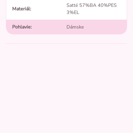
Satté 57%BA 40%PES
Materiál
:
3%EL
Pohlavie
:
Dámske
Pridať hodnotenie