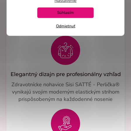
Nastavenie
Overené recenzie na heureka.sk
Súhlasím
Odmietnuť
Elegantný dizajn pre profesionálny vzhľad
Zdravotnícke nohavice Sisi SATTÉ - Perlička®
vynikajú svojim moderným elastickým strihom
prispôsobeným na každodenné nosenie