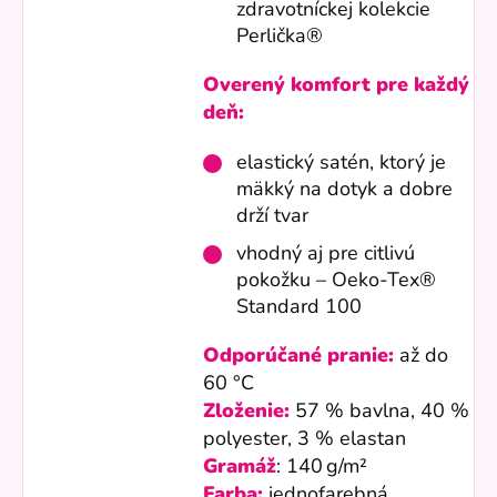
zdravotníckej kolekcie
Perlička®
Overený komfort pre každý
deň:
elastický satén, ktorý je
mäkký na dotyk a dobre
drží tvar
vhodný aj pre citlivú
pokožku – Oeko-Tex®
Standard 100
Odporúčané pranie:
až do
60 °C
Zloženie:
57 % bavlna, 40 %
polyester, 3 % elastan
Gramáž
: 140 g/m²
Farba:
jednofarebná