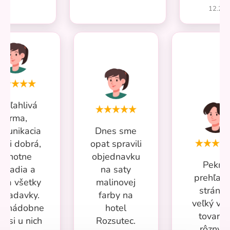
12.20
poľahlivá
firma,
munikacia
Dnes sme
ľmi dobrá,
opat spravili
ochotne
objednavku
Pekná
poradia a
na saty
prehľad
ešia všetky
malinovej
stránka
ožiadavky.
farby na
veľký vý
ac nádobne
hotel
tovaru 
m si u nich
Rozsutec.
rôznyc