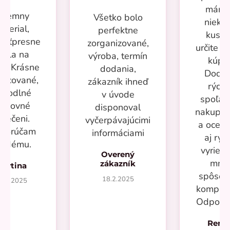
mám 
ríjemny
Všetko bolo
nieko
aterial,
perfektne
kusov
kosťpresne
zorganizované,
určite si
adla na
výroba, termín
kúpi
ru. Krásne
dodania,
Dodan
racované,
zákazník ihneď
rýchl
ohodlné
v úvode
spoľah
racovné
disponoval
nakupov
blečeni.
vyčerpávajúcimi
a oceň
porúčam
informáciami
aj rýc
aždému.
vyrieše
Overený
mno
zákazník
Martina
spôsob
18.2.2025
7.2.2025
kompliká
Odporú
Rená