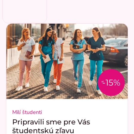
-15%
až
Milí študenti
Pripravili sme pre Vás
študentskú zľavu