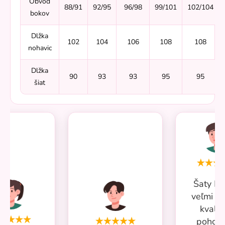
Obvod
88/91
92/95
96/98
99/101
102/104
bokov
Dlžka
102
104
106
108
108
nohavic
Dlžka
90
93
93
95
95
šiat
Šaty Mi
veľmi p
kvalit
pohodl