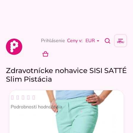
Prejsť
na
obsah
Prihlásenie
Ceny v:
EUR
NÁKUPNÝ
KOŠÍK
Zdravotnícke nohavice SISI SATTÉ
Slim Pistácia
Priemerné
hodnotenie
Podrobnosti hodnotenia
produktu
je
0,0