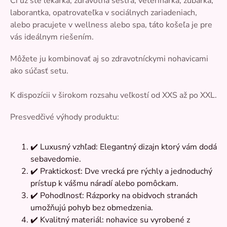
Či už ste lekárka, zdravotná sestra, veterinárka, zubárka,
laborantka, opatrovateľka v sociálnych zariadeniach,
alebo pracujete v wellness alebo spa, táto košeľa je pre
vás ideálnym riešením.
Môžete ju kombinovať aj so zdravotníckymi nohavicami
ako súčasť setu.
K dispozícii v širokom rozsahu veľkostí od XXS až po XXL.
Presvedčivé výhody produktu:
✔️ Luxusný vzhľad: Elegantný dizajn ktorý vám dodá
sebavedomie.
✔️ Praktickosť: Dve vrecká pre rýchly a jednoduchý
prístup k vášmu náradí alebo pomôckam.
✔️ Pohodlnosť: Rázporky na obidvoch stranách
umožňujú pohyb bez obmedzenia.
✔️ Kvalitný materiál: nohavice su vyrobené z