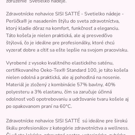
združenie Svetielko nádeje.
Zdravotnícke nohavice SISI SATTÉ
- Svetielko nádeje -
Perlička® je nasadením štýlu do sveta zdravotníctva,
ktorý kladie dôraz na komfort, funkčnosť a eleganciu.
Táto košeľa je nielen praktická, ale aj presvedčivo
štýlová, čo je ideálne pre profesionálky, ktoré chcú
vyzerať dobre a cítiť sa ešte lepšie na svojom pracovisku.
Vyrobené z vysoko kvalitného elastického saténu,
certifikovaného Oeko-Tex® Standard 100, je táto košeľa
nielen odolná a praktická, ale aj pohodlná na nosenie.
Materiál je zložený z kombinácie 57% bavlny, 40%
polyesteru a 3% elastanu, čím sa zaručuje účinná
odolnosť voči opotrebovaniu a udržovanie tvaru košele aj
po opakovanom praní na 60°C.
Zdravotnícke nohavice SISI SATTÉ
sú ideálne pre širokú
škálu profesionálov z kategórie zdravotníctva a wellness.