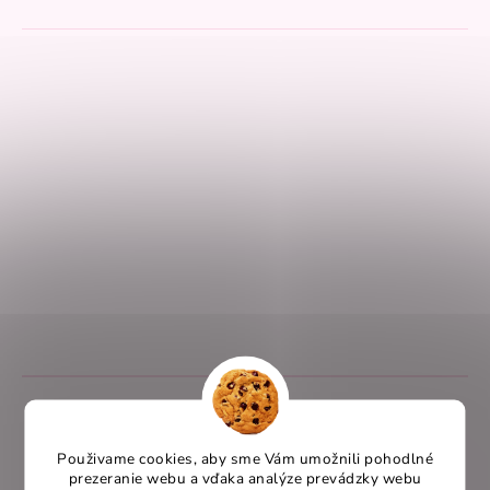
Pridať hodnotenie
Z
á
p
Menu
ä
Použivame cookies, aby sme Vám umožnili pohodlné
prezeranie webu a vďaka analýze prevádzky webu
t
Obľúbené kategórie