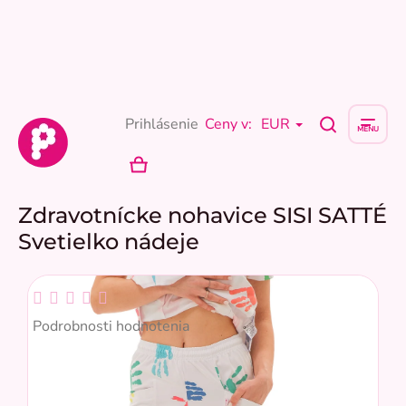
Prejsť
na
obsah
Prihlásenie
Ceny v:
EUR
NÁKUPNÝ
KOŠÍK
Zdravotnícke nohavice SISI SATTÉ
Svetielko nádeje
Priemerné
hodnotenie
Podrobnosti hodnotenia
produktu
je
0,0