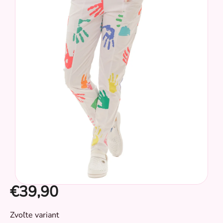
z
5
hviezdičiek.
€39,90
CZ
Jednotková
Zvoľte variant
cena: