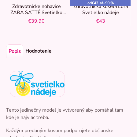
od
€43
až
–90 %
Zdravotnícke nohavice
Zdravotnícka košeľa Lora
ZARA SATTÉ Svetielko
Svetielko nádeje
nádeje
€39,90
€43
Hodnotenie
Popis
Tento jedinečný model je vytvorený aby pomáhal tam
kde je najviac treba.
Každým predaným kusom podporujete občianske