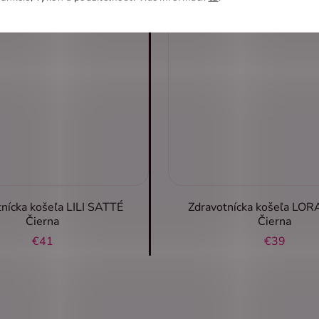
nícka košeľa LILI SATTÉ
Zdravotnícka košeľa LO
Čierna
Čierna
€41
€39