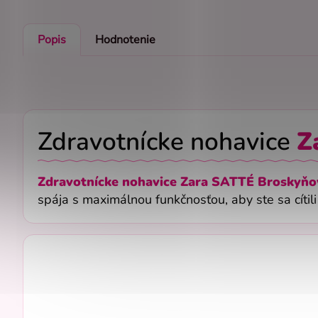
Popis
Hodnotenie
Zdravotnícke nohavice
Z
Zdravotnícke nohavice Zara SATTÉ Broskyň
spája s maximálnou funkčnosťou, aby ste sa cíti