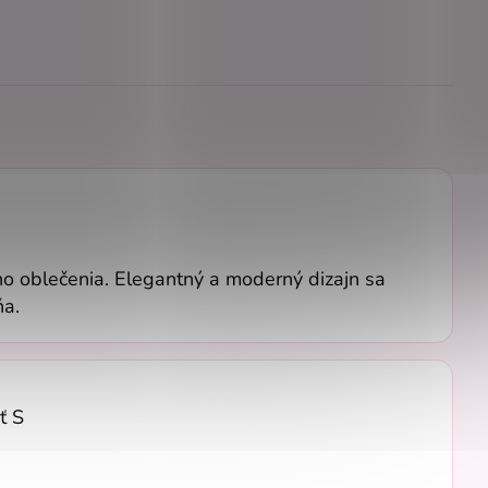
eho oblečenia. Elegantný a moderný dizajn sa
ňa.
ť S