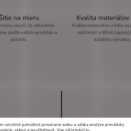
Šitie na mieru
Kvalita materiálov 
 mieru zaručí, že oblečenie
Kvalita materiálov a šitia sa
sne podľa vašich predstáv a
odolnosti a dlhotrvajúcej
potrieb.
každého výrobku.
m umožnili pohodlné prezeranie webu a vďaka analýze prevádzky
funkcie, výkon a použiteľnost
.
Viac informácií
tu
.