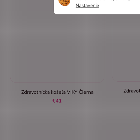
Nastavenie
Zdravot
Zdravotnícka košeľa VIKY Čierna
€41