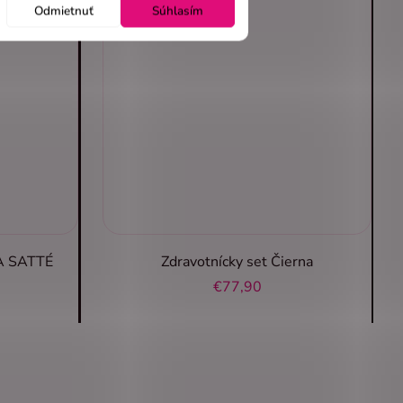
Odmietnuť
Súhlasím
RA SATTÉ
Zdravotnícky set Čierna
€77,90