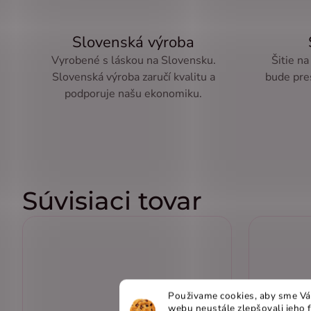
Slovenská výroba
Vyrobené s láskou na Slovensku.
Šitie na
Slovenská výroba zaručí kvalitu a
bude pre
podporuje našu ekonomiku.
Súvisiaci tovar
Použivame cookies, aby sme Vá
webu neustále zlepšovali jeho 