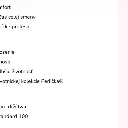
mfort
čas celej smeny
nícke profesie
osenie
nosti
hšiu životnosť
votníckej kolekcie Perlička®
re drží tvar
Standard 100