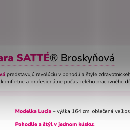
ara SATTÉ
® Broskyňová
ová
predstavujú revolúciu v pohodlí a štýle zdravotníck
li komfortne a profesionálne počas celého pracovného d
Modelka Lucia
– výška 164 cm, oblečená veľkos
Pohodlie a štýl v jednom kúsku: