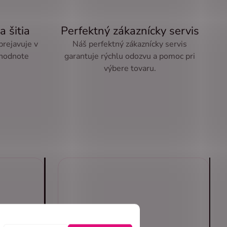
a šitia
Perfektný zákaznícky servis
 prejavuje v
Náš perfektný zákaznícky servis
 hodnote
garantuje rýchlu odozvu a pomoc pri
výbere tovaru.