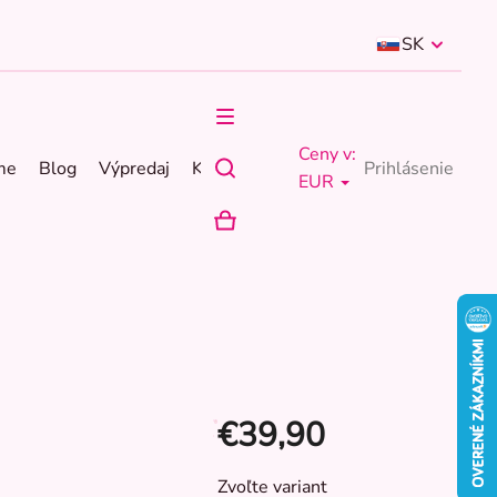
SK
Ceny v:
me
Blog
Výpredaj
Kontakty
Prihlásenie
EUR
NÁKUPNÝ
KOŠÍK
€39,90
Jednotková
Zvoľte variant