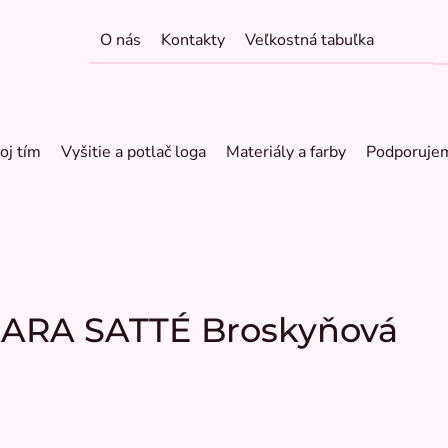
O nás
Kontakty
Veľkostná tabuľka
oj tím
Vyšitie a potlač loga
Materiály a farby
Podporuje
 ZARA SATTÉ Broskyňová