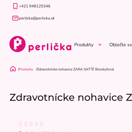
Prejsť
+421 948125346
na
obsah
perlicka@perlicka.sk
Produkty
Oblečte sv
Produkty
Zdravotnícke nohavice ZARA SATTÉ Broskyňová
Domov
Zdravotnícke nohavice
Priemerné
hodnotenie