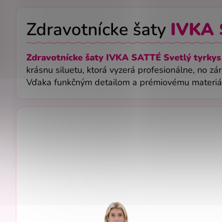
Zdravotnícke šaty
IVKA
Zdravotnícke šaty IVKA SATTÉ Svetlý tyrky
krásnu siluetu, ktorá vyzerá profesionálne, no 
Vďaka funkčným detailom a prémiovému materiálu 