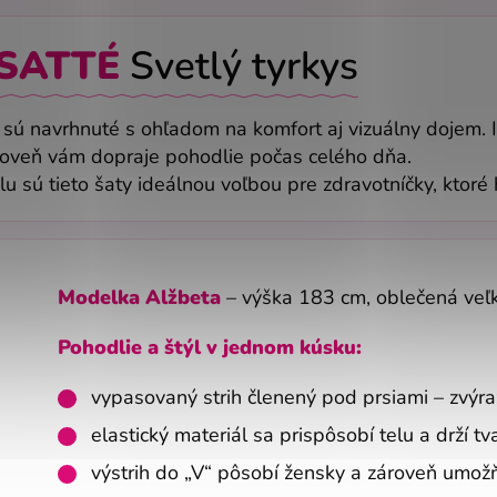
SATTÉ
Svetlý tyrkys
s
sú navrhnuté s ohľadom na komfort aj vizuálny dojem. Ic
zároveň vám dopraje pohodlie počas celého dňa.
sú tieto šaty ideálnou voľbou pre zdravotníčky, ktoré h
Modelka Alžbeta
– výška 183 cm, oblečená veľ
Pohodlie a štýl v jednom kúsku:
vypasovaný strih členený pod prsiami – zvýr
elastický materiál sa prispôsobí telu a drží t
výstrih do „V“ pôsobí žensky a zároveň umož