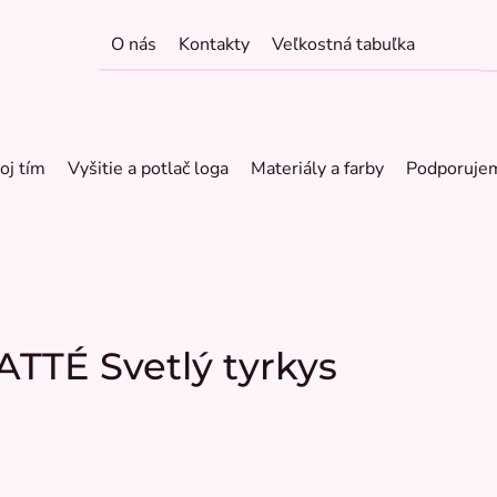
O nás
Kontakty
Veľkostná tabuľka
oj tím
Vyšitie a potlač loga
Materiály a farby
Podporuje
ATTÉ Svetlý tyrkys