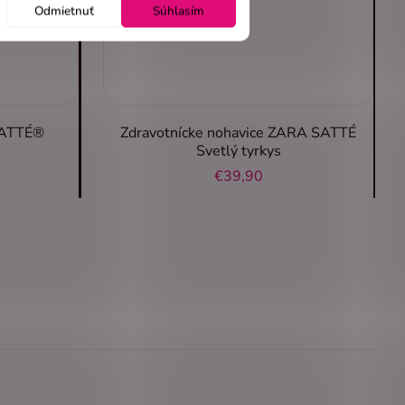
Odmietnuť
Súhlasím
 SATTÉ®
Zdravotnícke nohavice ZARA SATTÉ
Svetlý tyrkys
€39,90