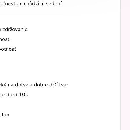
oľnosť pri chôdzi aj sedení
e zdržovanie
nosti
votnosť
ký na dotyk a dobre drží tvar
Standard 100
stan