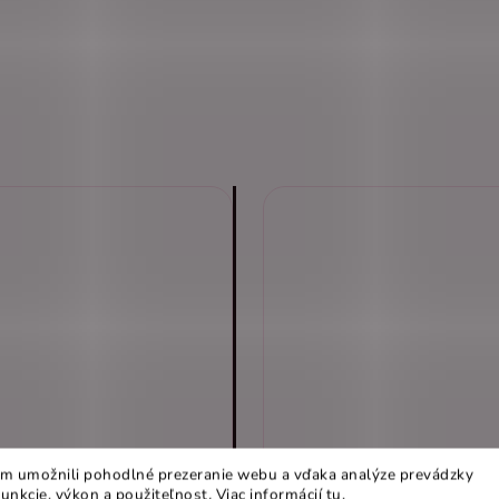
m umožnili pohodlné prezeranie webu a vďaka analýze prevádzky
funkcie, výkon a použiteľnost
.
Viac informácií
tu
.