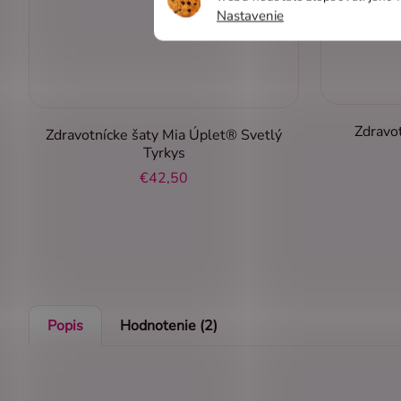
Nastavenie
Zdravo
Zdravotnícke šaty Mia Úplet® Svetlý
Tyrkys
€42,50
Popis
Hodnotenie (2)