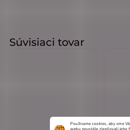
Súvisiaci tovar
Použivame cookies, aby sme Vá
webu neustále zlepšovali jeho 