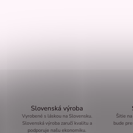
Slovenská výroba
Vyrobené s láskou na Slovensku.
Šitie na
Slovenská výroba zaručí kvalitu a
bude pre
podporuje našu ekonomiku.