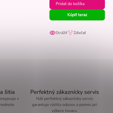
Pridať do košíka
Kúpiť teraz
Strážiť
Zdieľať
a šitia
Perfektný zákaznícky servis
 prejavuje v
Náš perfektný zákaznícky servis
 hodnote
garantuje rýchlu odozvu a pomoc pri
výbere tovaru.