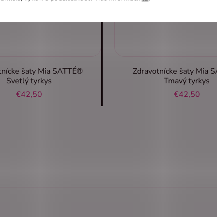
tnícke šaty Mia SATTÉ®
Zdravotnícke šaty Mia
Svetlý tyrkys
Tmavý tyrkys
€42,50
€42,50