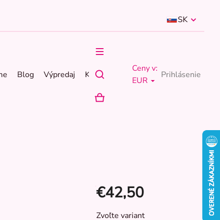
SK
Ceny v:
me
Blog
Výpredaj
Kontakty
Prihlásenie
EUR
NÁKUPNÝ
KOŠÍK
€42,50
Jednotková
Zvoľte variant