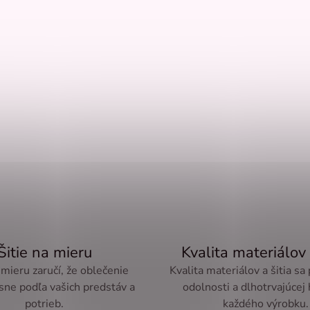
Šitie na mieru
Kvalita materiálov 
 mieru zaručí, že oblečenie
Kvalita materiálov a šitia sa
sne podľa vašich predstáv a
odolnosti a dlhotrvajúcej
potrieb.
každého výrobku.