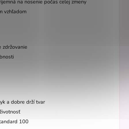
íjemná na nosenie počas celej zmeny
ym vzhľadom
e zdržovanie
bnosti
k a dobre drží tvar
životnosť
Standard 100