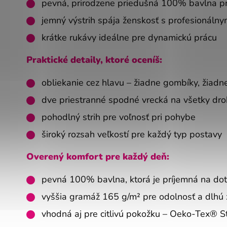
pevná, prirodzene priedušná 100% bavlna pr
jemný výstrih spája ženskosť s profesionáln
krátke rukávy ideálne pre dynamickú prácu
Praktické detaily, ktoré oceníš:
obliekanie cez hlavu – žiadne gombíky, žiadn
dve priestranné spodné vrecká na všetky dro
pohodlný strih pre voľnosť pri pohybe
široký rozsah veľkostí pre každý typ postavy
Overený komfort pre každý deň:
pevná 100% bavlna, ktorá je príjemná na doty
vyššia gramáž 165 g/m² pre odolnosť a dlhú 
vhodná aj pre citlivú pokožku – Oeko-Tex® 