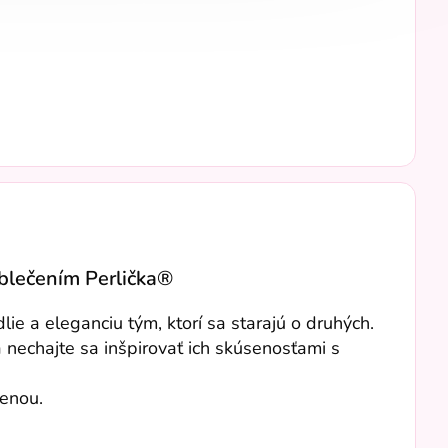
oblečením Perlička®
e a eleganciu tým, ktorí sa starajú o druhých.
a nechajte sa inšpirovať ich skúsenosťami s
menou.