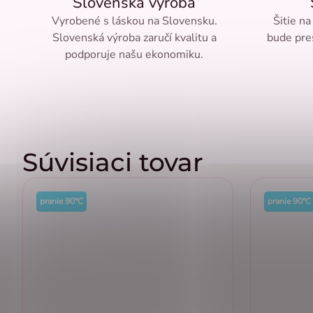
Slovenská výroba
Vyrobené s láskou na Slovensku.
Šitie na
Slovenská výroba zaručí kvalitu a
bude pre
podporuje našu ekonomiku.
Súvisiaci tovar
pranie 90°C
pranie 90°C