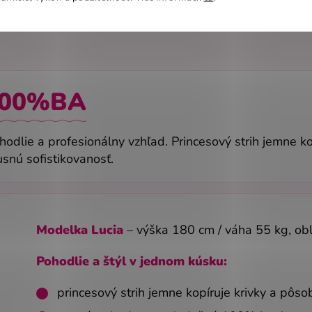
00%BA
hodlie a profesionálny vzhľad. Princesový strih jemne k
usnú sofistikovanosť.
Modelka Lucia
– výška 180 cm / váha 55 kg, ob
Pohodlie a štýl v jednom kúsku:
princesový strih jemne kopíruje krivky a pôso