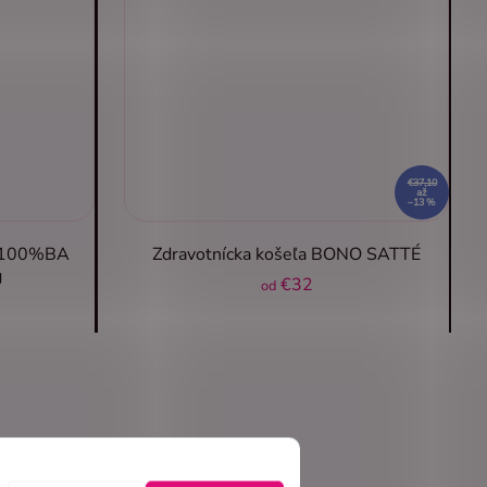
€37,10
až
–13 %
Y 100%BA
Zdravotnícka košeľa BONO SATTÉ
g
€32
od