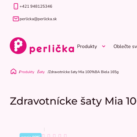
Prejsť
+421 948125346
na
obsah
perlicka@perlicka.sk
Produkty
Oblečte sv
Produkty
Šaty
Zdravotnícke šaty Mia 100%BA Biela 165g
Domov
Zdravotnícke šaty Mia 1
Priemerné