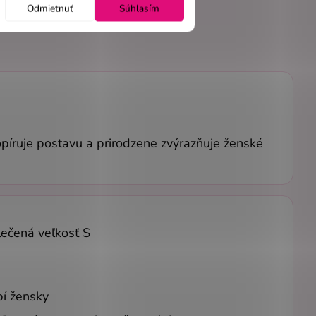
Odmietnuť
Súhlasím
opíruje postavu a prirodzene zvýrazňuje ženské
lečená veľkosť S
bí žensky