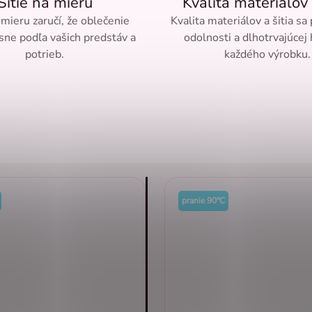
Šitie na mieru
Kvalita materiálov 
 mieru zaručí, že oblečenie
Kvalita materiálov a šitia sa
sne podľa vašich predstáv a
odolnosti a dlhotrvajúcej
potrieb.
každého výrobku.
pranie 90°C