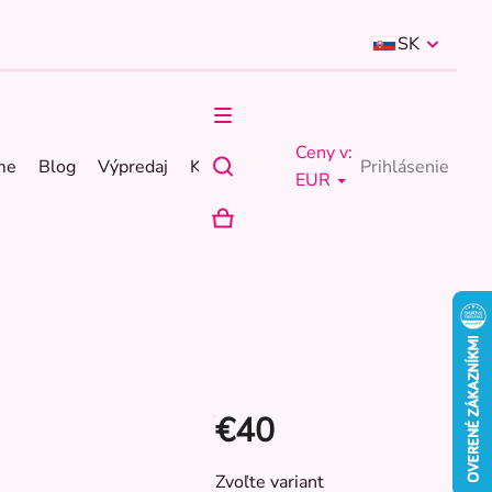
SK
Ceny v:
me
Blog
Výpredaj
Kontakty
Prihlásenie
EUR
NÁKUPNÝ
KOŠÍK
€40
Jednotková
Zvoľte variant