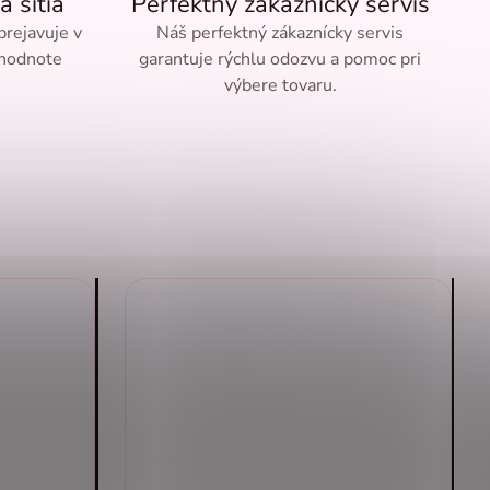
a šitia
Perfektný zákaznícky servis
 prejavuje v
Náš perfektný zákaznícky servis
 hodnote
garantuje rýchlu odozvu a pomoc pri
výbere tovaru.