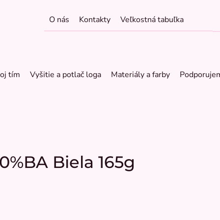
O nás
Kontakty
Veľkostná tabuľka
oj tím
Vyšitie a potlač loga
Materiály a farby
Podporuje
00%BA Biela 165g