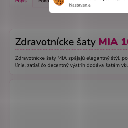
Popis
Podobné (8)
Hodnotenie
Nastavenie
Zdravotnícke šaty
MIA
1
Zdravotnícke šaty MIA spájajú elegantný štýl, po
línie, zatiaľ čo decentný výstrih dodáva šatám vk