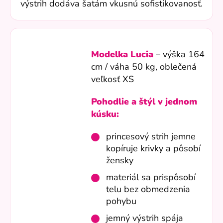
výstrih dodáva šatám vkusnú sofistikovanosť.
Modelka Lucia
– výška 164
cm / váha 50 kg, oblečená
veľkosť XS
Pohodlie a štýl v jednom
kúsku:
princesový strih jemne
kopíruje krivky a pôsobí
žensky
materiál sa prispôsobí
telu bez obmedzenia
pohybu
jemný výstrih spája