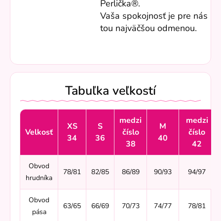
Perlička®.
Vaša spokojnosť je pre nás
tou najväčšou odmenou.
Tabuľka veľkostí
medzi
medzi
XS
S
M
Velkosť
číslo
číslo
34
36
40
38
42
Obvod
78/81
82/85
86/89
90/93
94/97
hrudníka
Obvod
63/65
66/69
70/73
74/77
78/81
pása