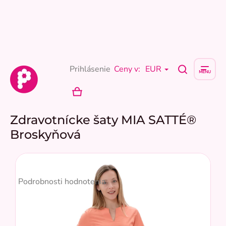
Prejsť
na
obsah
Prihlásenie
Ceny v:
EUR
NÁKUPNÝ
KOŠÍK
Zdravotnícke šaty MIA SATTÉ®
Broskyňová
Priemerné
hodnotenie
Podrobnosti hodnotenia
produktu
je
5,0