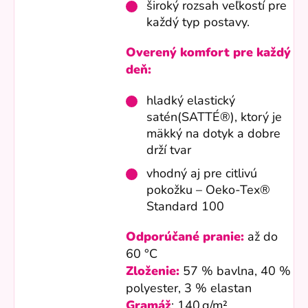
široký rozsah veľkostí pre
každý typ postavy.
Overený komfort pre každý
deň:
hladký elastický
satén(SATTÉ®), ktorý je
mäkký na dotyk a dobre
drží tvar
vhodný aj pre citlivú
pokožku – Oeko-Tex®
Standard 100
Odporúčané pranie:
až do
60 °C
Zloženie:
57 % bavlna, 40 %
polyester, 3 % elastan
Gramáž
: 140 g/m²