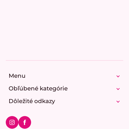
Som spokojná
Z
á
p
Menu
ä
t
Obľúbené kategórie
i
e
Dôležité odkazy
Instagram
Facebook