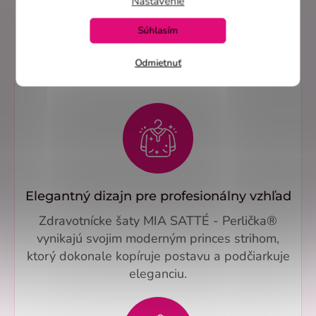
Nastavenie
Overené recenzie na heureka.sk
Súhlasím
Odmietnuť
Elegantný dizajn pre profesionálny vzhľad
Zdravotnícke šaty MIA SATTÉ - Perlička®
vynikajú svojim moderným princes strihom,
ktorý dokonale kopíruje postavu a podčiarkuje
eleganciu.