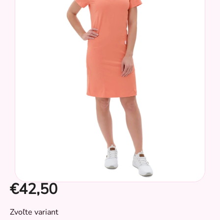
z
5
hviezdičiek.
€42,50
CZ
Jednotková
Zvoľte variant
cena: