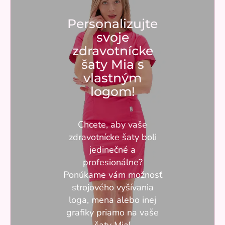
Personalizujte
svoje
zdravotnícke
šaty Mia s
vlastným
logom!
Chcete, aby vaše
zdravotnícke šaty boli
jedinečné a
profesionálne?
Ponúkame vám možnosť
strojového vyšívania
loga, mena alebo inej
grafiky priamo na vaše