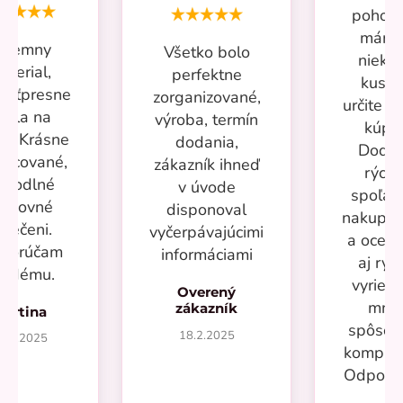
pohodl
mám 
ríjemny
Všetko bolo
nieko
aterial,
perfektne
kusov
kosťpresne
zorganizované,
určite si
adla na
výroba, termín
kúpi
ru. Krásne
dodania,
Dodan
racované,
zákazník ihneď
rýchl
ohodlné
v úvode
spoľah
racovné
disponoval
nakupov
blečeni.
vyčerpávajúcimi
a oceň
porúčam
informáciami
aj rýc
aždému.
vyrieše
Overený
mno
zákazník
Martina
spôsob
18.2.2025
7.2.2025
kompliká
Odporú