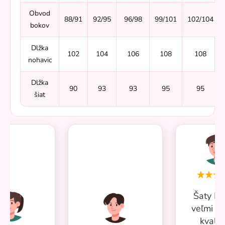
Obvod
88/91
92/95
96/98
99/101
102/104
bokov
Dlžka
102
104
106
108
108
nohavic
Dlžka
90
93
93
95
95
šiat
Šaty Mi
veľmi p
kvalit