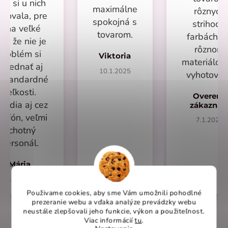
om si u nich
maximálne
rôznych
povala, pre
spokojná s
strihoch,
mňa veľké
tovarom.
farbách a
lus že nie je
rôznom
problém si
Viktoria
materiálo
objednať aj
10.1.2025
vyhotoven
eštandardné
veľkosti.
Overený
radia aj cez
zákazní
lefón, veľmi
7.1.2025
ochotný
personál.
Mária
1.2.2025
Použivame cookies, aby sme Vám umožnili pohodlné
prezeranie webu a vďaka analýze prevádzky webu
neustále zlepšovali jeho funkcie, výkon a použiteľnost
.
Viac informácií
tu
.