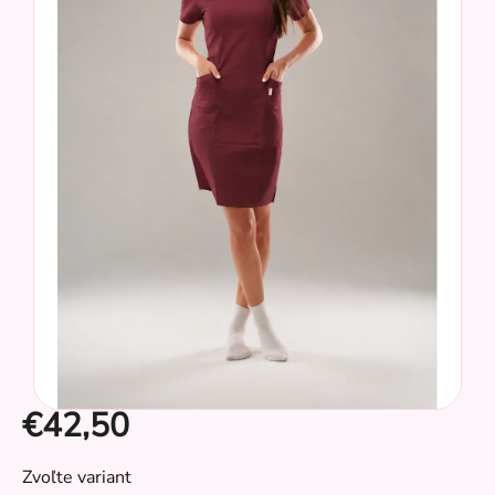
z
5
hviezdičiek.
€42,50
CZ
Jednotková
Zvoľte variant
cena: