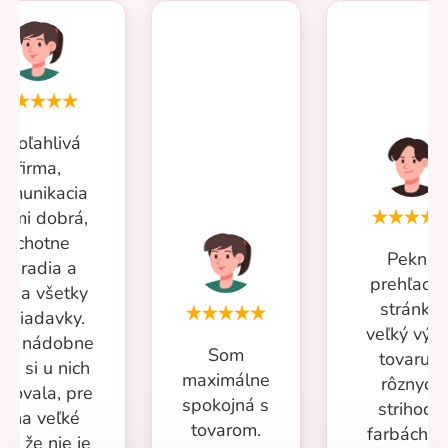
Spoľahlivá
firma,
omunikacia
eľmi dobrá,
ochotne
Pekná
poradia a
prehľadn
iešia všetky
stránka,
ožiadavky.
veľký výb
iac nádobne
Som
tovaru v
om si u nich
maximálne
rôznych
povala, pre
spokojná s
strihoch,
mňa veľké
tovarom.
farbách a
lus že nie je