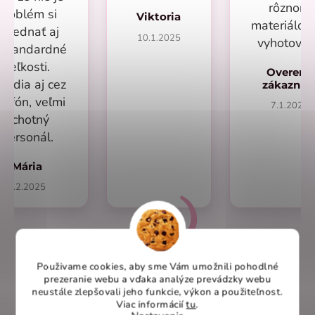
rôznom
problém si
Viktoria
materiálo
objednať aj
10.1.2025
vyhotoven
eštandardné
veľkosti.
Overený
radia aj cez
zákazní
lefón, veľmi
7.1.2025
ochotný
personál.
Mária
1.2.2025
Použivame cookies, aby sme Vám umožnili pohodlné
Overené recenzie na heureka.sk
prezeranie webu a vďaka analýze prevádzky webu
neustále zlepšovali jeho funkcie, výkon a použiteľnost
.
Viac informácií
tu
.