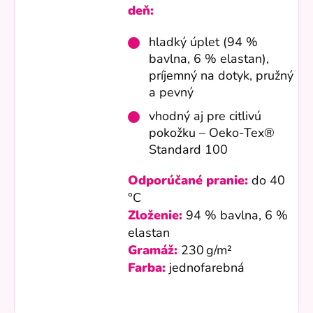
deň:
hladký úplet (94 %
bavlna, 6 % elastan),
príjemný na dotyk, pružný
a pevný
vhodný aj pre citlivú
pokožku – Oeko-Tex®
Standard 100
Odporúčané pranie:
do 40
°C
Zloženie:
94 % bavlna, 6 %
elastan
Gramáž:
230 g/m²
Farba:
jednofarebná