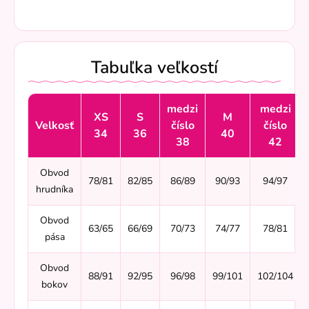
Tabuľka veľkostí
medzi
medzi
XS
S
M
Velkosť
číslo
číslo
34
36
40
38
42
Obvod
78/81
82/85
86/89
90/93
94/97
hrudníka
Obvod
63/65
66/69
70/73
74/77
78/81
pása
Obvod
88/91
92/95
96/98
99/101
102/104
bokov