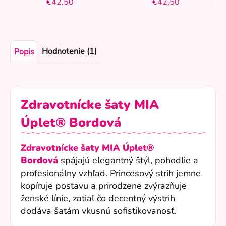
€42,50
€42,50
Hodnotenie (1)
Popis
Zdravotnícke šaty MIA
Úplet® Bordová
Zdravotnícke šaty MIA Úplet®
Bordová
spájajú elegantný štýl, pohodlie a
profesionálny vzhľad. Princesový strih jemne
kopíruje postavu a prirodzene zvýrazňuje
ženské línie, zatiaľ čo decentný výstrih
dodáva šatám vkusnú sofistikovanosť.