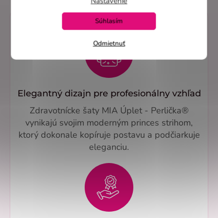
Nastavenie
Súhlasím
Odmietnuť
Elegantný dizajn pre profesionálny vzhľad
Zdravotnícke šaty MIA Úplet - Perlička®
vynikajú svojim moderným princes strihom,
ktorý dokonale kopíruje postavu a podčiarkuje
eleganciu.