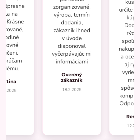
kusov
kosťpresne
zorganizované,
určite si
adla na
výroba, termín
kúpi
ru. Krásne
dodania,
Dodan
racované,
zákazník ihneď
rýchl
ohodlné
v úvode
spoľah
racovné
disponoval
nakupov
blečeni.
vyčerpávajúcimi
a oceň
porúčam
informáciami
aj rýc
aždému.
vyrieše
Overený
mno
zákazník
Martina
spôsob
18.2.2025
7.2.2025
kompliká
Odporú
Rená
12.20