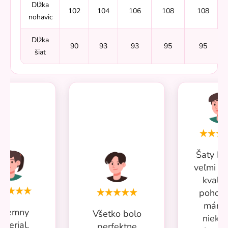
Dlžka
102
104
106
108
108
nohavic
Dlžka
90
93
93
95
95
šiat
Šaty Mi
veľmi p
kvalit
pohodl
mám 
ríjemny
Všetko bolo
nieko
aterial,
perfektne