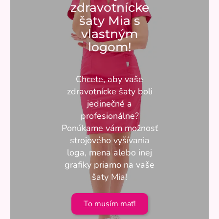
zdravotnícke
šaty Mia s
vlastným
logom!
Chcete, aby vaše
zdravotnícke šaty boli
jedinečné a
profesionálne?
Ponúkame vám možnosť
strojového vyšívania
loga, mena alebo inej
grafiky priamo na vaše
šaty Mia!
To musím mať!