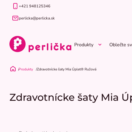
Prejsť
+421 948125346
na
obsah
perlicka@perlicka.sk
Produkty
Oblečte sv
Produkty
Zdravotnícke šaty Mia Úplet® Ružová
Domov
Zdravotnícke šaty Mia Ú
Priemerné
hodnotenie