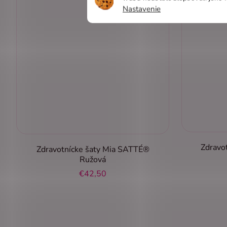
Nastavenie
Zdravo
Zdravotnícke šaty Mia SATTÉ®
Ružová
€42,50