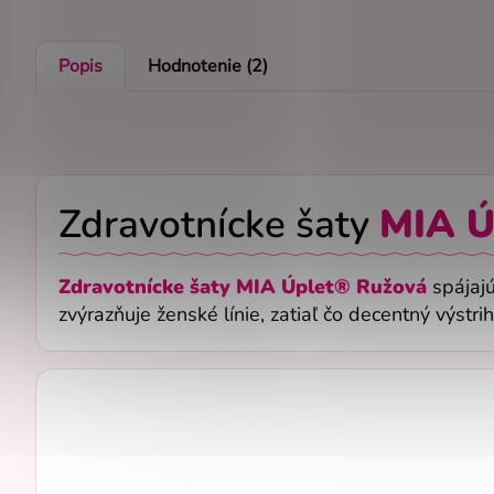
Popis
Hodnotenie (2)
Zdravotnícke šaty
MIA Ú
Zdravotnícke šaty MIA Úplet
®
Ružová
spájaj
zvýrazňuje ženské línie, zatiaľ čo decentný výstr