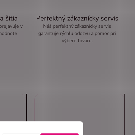
a šitia
Perfektný zákaznícky servis
 prejavuje v
Náš perfektný zákaznícky servis
 hodnote
garantuje rýchlu odozvu a pomoc pri
výbere tovaru.