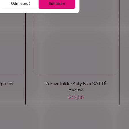
Odmietnuť
Súhlasím
Úplet®
Zdravotnícke šaty Ivka SATTÉ
Ružová
€42,50