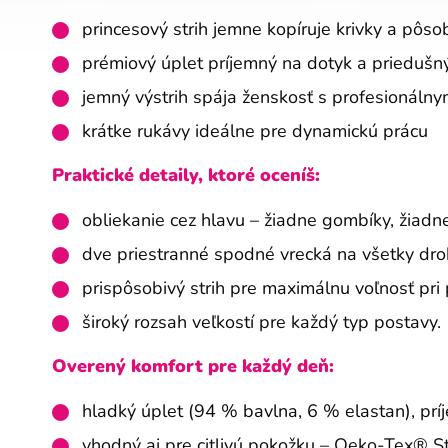
princesový strih jemne kopíruje krivky a pôso
prémiový úplet príjemný na dotyk a priedušn
jemný výstrih spája ženskosť s profesionáln
krátke rukávy ideálne pre dynamickú prácu
Praktické detaily, ktoré oceníš:
obliekanie cez hlavu – žiadne gombíky, žiadn
dve priestranné spodné vrecká na všetky dro
prispôsobivý strih pre maximálnu voľnosť pr
široký rozsah veľkostí pre každý typ postavy.
Overený komfort pre každý deň:
hladký úplet (94 % bavlna, 6 % elastan), prí
vhodný aj pre citlivú pokožku – Oeko-Tex® 