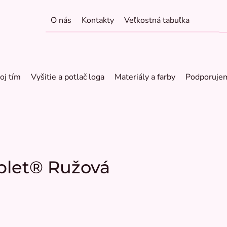
O nás
Kontakty
Veľkostná tabuľka
oj tím
Vyšitie a potlač loga
Materiály a farby
Podporuje
plet® Ružová