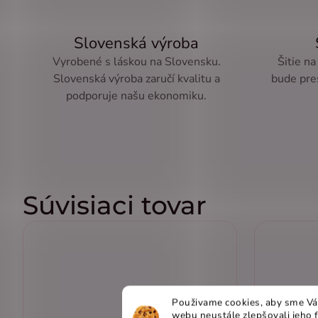
Slovenská výroba
Vyrobené s láskou na Slovensku.
Šitie na
Slovenská výroba zaručí kvalitu a
bude pre
podporuje našu ekonomiku.
Súvisiaci tovar
Použivame cookies, aby sme Vá
webu neustále zlepšovali jeho 