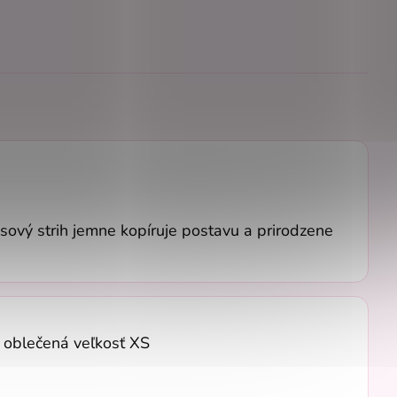
esový strih jemne kopíruje postavu a prirodzene
, oblečená veľkosť XS