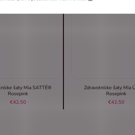
tnícke šaty Mia SATTÉ®
Zdravotnícke šaty Mia 
Rosepink
Rosepink
€42,50
€42,50