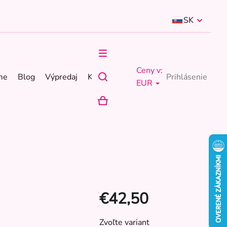
SK
Ceny v:
me
Blog
Výpredaj
Kontakty
Prihlásenie
EUR
NÁKUPNÝ
KOŠÍK
€42,50
Jednotková
Zvoľte variant