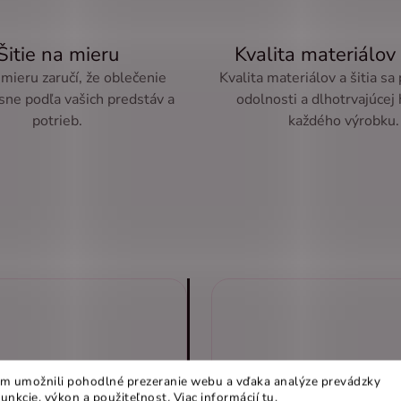
Šitie na mieru
Kvalita materiálov 
 mieru zaručí, že oblečenie
Kvalita materiálov a šitia sa
sne podľa vašich predstáv a
odolnosti a dlhotrvajúcej
potrieb.
každého výrobku.
m umožnili pohodlné prezeranie webu a vďaka analýze prevádzky
funkcie, výkon a použiteľnost
.
Viac informácií
tu
.