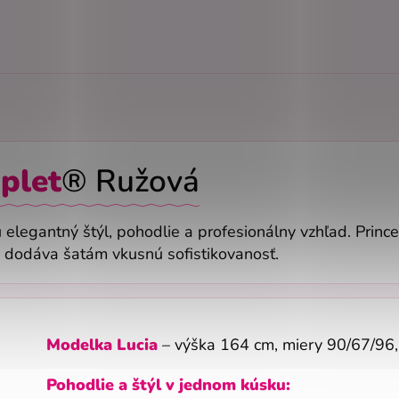
plet
® Ružová
ú elegantný štýl, pohodlie a profesionálny vzhľad. Princ
ih dodáva šatám vkusnú sofistikovanosť.
Modelka Lucia
– výška 164 cm, miery
90/67/96
Pohodlie a štýl v jednom kúsku: