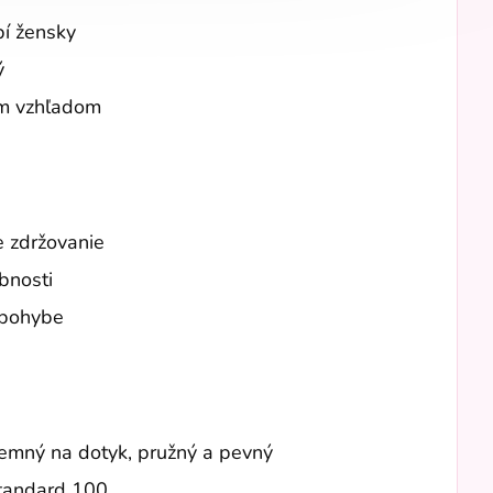
bí žensky
ý
ym vzhľadom
e zdržovanie
bnosti
i pohybe
jemný na dotyk, pružný a pevný
Standard 100