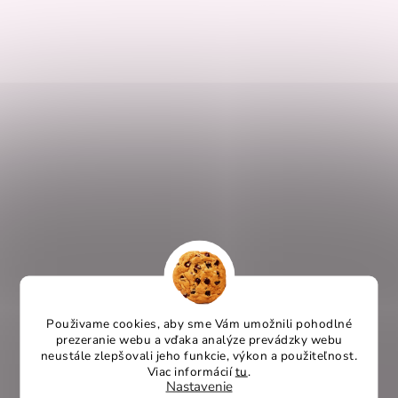
5,0
Priemerné
hodnotenie
produktu
je
5
5,0
z
4
5
3
hviezdičiek.
2
1
Pridať hodnotenie
Použivame cookies, aby sme Vám umožnili pohodlné
Hodnotenie produktu je 5 z 5 hviezdičiek.
|
23.10.2025
prezeranie webu a vďaka analýze prevádzky webu
neustále zlepšovali jeho funkcie, výkon a použiteľnost
.
+ Sedí perfektne, kvalitný
Viac informácií
tu
.
Nastavenie
+ jana.tomasiakova@gmail.com