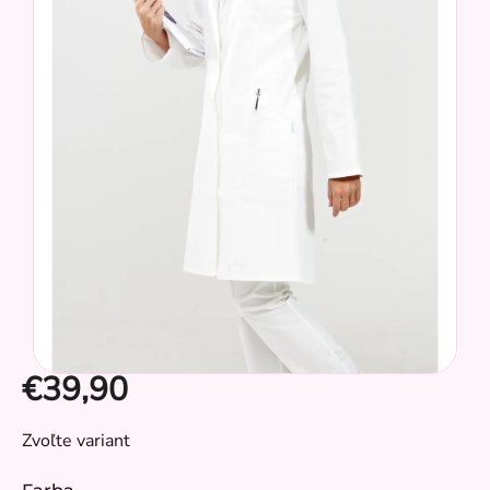
hviezdičiek.
€39,90
Jednotková
Zvoľte variant
cena:
CZ