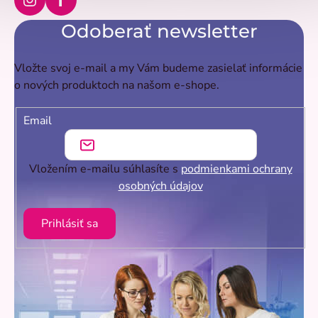
Instagram
Facebook
Odoberať newsletter
Vložte svoj e-mail a my Vám budeme zasielať informácie
o nových produktoch na našom e-shope.
Email
Vložením e-mailu súhlasíte s
podmienkami ochrany
osobných údajov
Prihlásiť sa