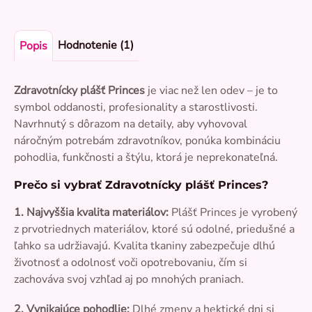
Hodnotenie (1)
Popis
Zdravotnícky plášť Princes
je viac než len odev – je to
symbol oddanosti, profesionality a starostlivosti.
Navrhnutý s dôrazom na detaily, aby vyhovoval
náročným potrebám zdravotníkov, ponúka kombináciu
pohodlia, funkčnosti a štýlu, ktorá je neprekonateľná.
Prečo si vybrať Zdravotnícky plášť Princes?
1. Najvyššia kvalita materiálov:
Plášť Princes je vyrobený
z prvotriednych materiálov, ktoré sú odolné, priedušné a
ľahko sa udržiavajú. Kvalita tkaniny zabezpečuje dlhú
životnosť a odolnosť voči opotrebovaniu, čím si
zachováva svoj vzhľad aj po mnohých praniach.
2. Vynikajúce pohodlie:
Dlhé zmeny a hektické dni si