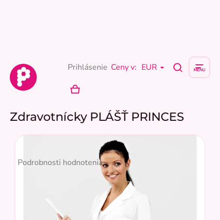
Prejsť
na
obsah
Prihlásenie
Ceny v:
EUR
NÁKUPNÝ
KOŠÍK
Zdravotnícky PLÁŠŤ PRINCES
Priemerné
hodnotenie
Podrobnosti hodnotenia
produktu
je
5,0
z
5