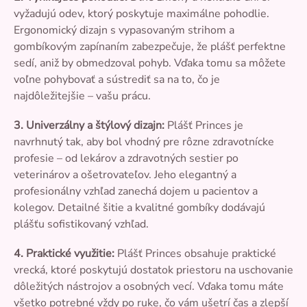
vyžadujú odev, ktorý poskytuje maximálne pohodlie.
Ergonomický dizajn s vypasovaným strihom a
gombíkovým zapínaním zabezpečuje, že plášť perfektne
sedí, aniž by obmedzoval pohyb. Vďaka tomu sa môžete
voľne pohybovať a sústrediť sa na to, čo je
najdôležitejšie – vašu prácu.
3. Univerzálny a štýlový dizajn:
Plášť Princes je
navrhnutý tak, aby bol vhodný pre rôzne zdravotnícke
profesie – od lekárov a zdravotných sestier po
veterinárov a ošetrovateľov. Jeho elegantný a
profesionálny vzhľad zanechá dojem u pacientov a
kolegov. Detailné šitie a kvalitné gombíky dodávajú
plášťu sofistikovaný vzhľad.
4. Praktické využitie:
Plášť Princes obsahuje praktické
vrecká, ktoré poskytujú dostatok priestoru na uschovanie
dôležitých nástrojov a osobných vecí. Vďaka tomu máte
všetko potrebné vždy po ruke, čo vám ušetrí čas a zlepší