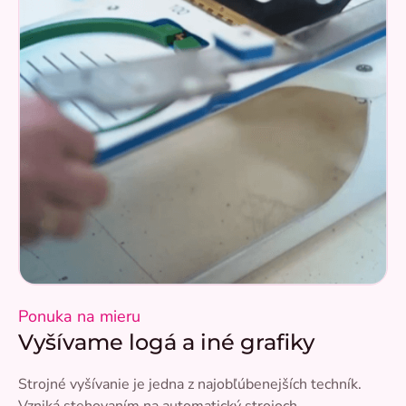
Ponuka na mieru
Vyšívame logá a iné grafiky
Strojné vyšívanie je jedna z najobľúbenejších techník.
Vzniká stehovaním na automatický strojoch.