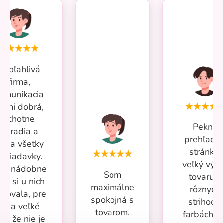
Spoľahlivá
firma,
omunikacia
eľmi dobrá,
ochotne
Pekná
poradia a
prehľadn
iešia všetky
stránka,
ožiadavky.
veľký výb
iac nádobne
Som
tovaru v
om si u nich
maximálne
rôznych
povala, pre
spokojná s
strihoch,
mňa veľké
tovarom.
farbách a
lus že nie je