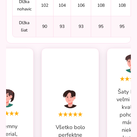
Dlžka
102
104
106
108
108
nohavic
Dlžka
90
93
93
95
95
šiat
Šaty Mi
veľmi p
kvalit
pohodl
mám 
ríjemny
Všetko bolo
nieko
aterial,
perfektne