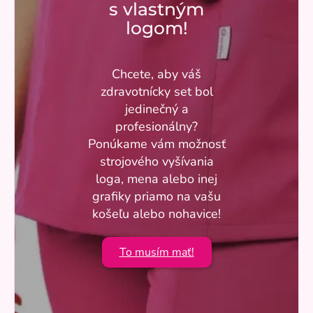
s vlastným
logom!
Chcete, aby váš
zdravotnícky set bol
jedinečný a
profesionálny?
Ponúkame vám možnosť
strojového vyšívania
loga, mena alebo inej
grafiky priamo na vašu
košeľu alebo nohavice!
To musím mať!