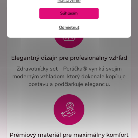
Nastavenie
Súhlasím
Odmietnuť
Elegantný dizajn pre profesionálny vzhľad
Zdravotnícky set - Perlička® vyniká svojim
moderným vzhľadom, ktorý dokonale kopíruje
postavu a podčiarkuje eleganciu.
Prémiový materiál pre maximálny komfort