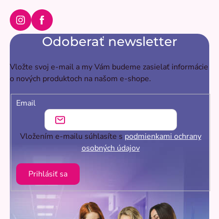
Instagram
Facebook
Odoberať newsletter
Vložte svoj e-mail a my Vám budeme zasielať informácie
o nových produktoch na našom e-shope.
Email
Vložením e-mailu súhlasíte s
podmienkami ochrany
osobných údajov
Prihlásiť sa