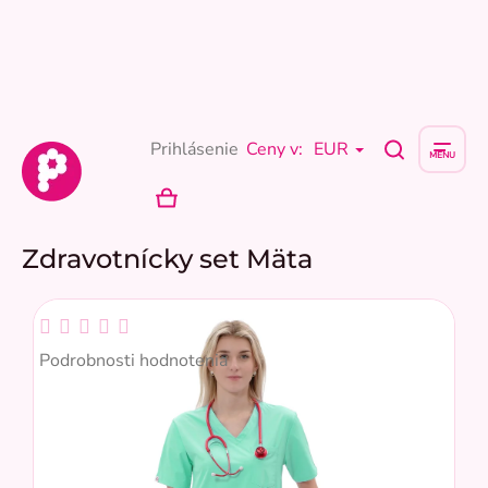
Prejsť
na
obsah
Prihlásenie
Ceny v:
EUR
NÁKUPNÝ
KOŠÍK
Zdravotnícky set Mäta
Priemerné
hodnotenie
Podrobnosti hodnotenia
produktu
je
0,0
z
5