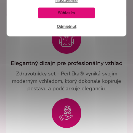
Nastavenie
Súhlasím
Odmietnuť
Elegantný dizajn pre profesionálny vzhľad
Zdravotnícky set - Perlička® vyniká svojim
moderným vzhľadom, ktorý dokonale kopíruje
postavu a podčiarkuje eleganciu.