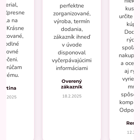
nieko
aterial,
perfektne
kusov
kosťpresne
zorganizované,
určite si
adla na
výroba, termín
kúpi
ru. Krásne
dodania,
Dodan
racované,
zákazník ihneď
rýchl
ohodlné
v úvode
spoľah
racovné
disponoval
nakupov
blečeni.
vyčerpávajúcimi
a oceň
porúčam
informáciami
aj rýc
aždému.
vyrieše
Overený
mno
zákazník
Martina
spôsob
18.2.2025
7.2.2025
kompliká
Odporú
Rená
12.20