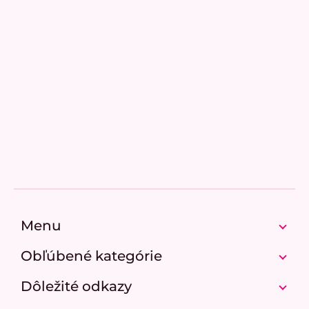
Pridať hodnotenie
Z
á
p
Menu
ä
t
Obľúbené kategórie
i
e
Dôležité odkazy