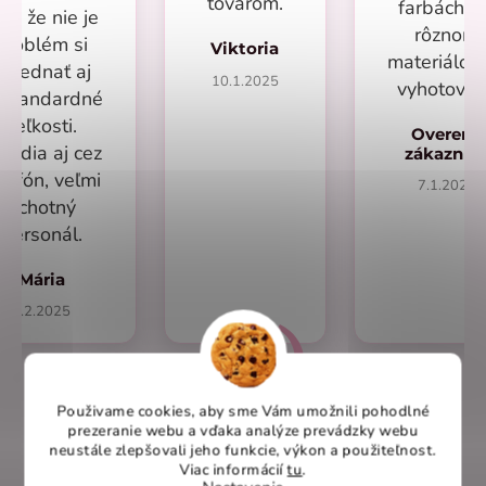
tovarom.
farbách a
lus že nie je
rôznom
problém si
Viktoria
materiálo
objednať aj
10.1.2025
vyhotoven
eštandardné
veľkosti.
Overený
radia aj cez
zákazní
lefón, veľmi
7.1.2025
ochotný
personál.
Mária
1.2.2025
Použivame cookies, aby sme Vám umožnili pohodlné
prezeranie webu a vďaka analýze prevádzky webu
Overené recenzie na heureka.sk
neustále zlepšovali jeho funkcie, výkon a použiteľnost
.
Viac informácií
tu
.