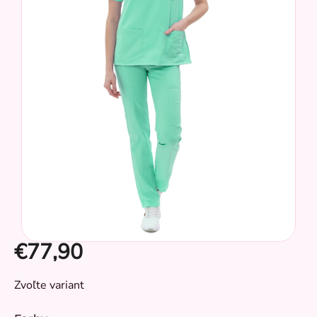
hviezdičiek.
€77,90
Jednotková
Zvoľte variant
cena:
CZ