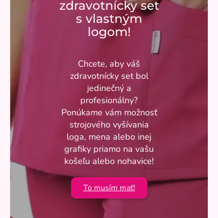
zdravotnícky set
s vlastným
logom!
Chcete, aby váš
zdravotnícky set bol
jedinečný a
profesionálny?
Ponúkame vám možnosť
strojového vyšívania
loga, mena alebo inej
grafiky priamo na vašu
košeľu alebo nohavice!
To musím mať!