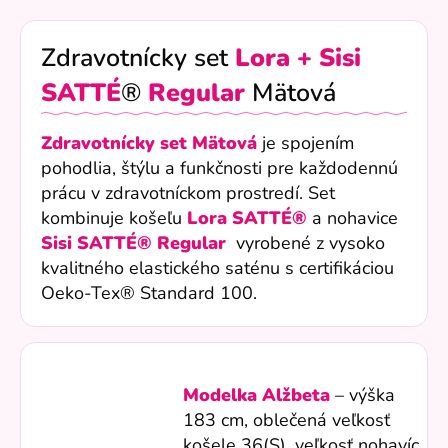
Zdravotnícky set
Lora + Sisi
SATTÉ
®
Regular
Mätová
Zdravotnícky set Mätová
je spojením
pohodlia, štýlu a funkčnosti pre každodennú
prácu v zdravotníckom prostredí. Set
kombinuje košeľu
Lora
SATTÉ
®
a nohavice
Sisi
SATTÉ
®
Regular
vyrobené z vysoko
kvalitného elastického saténu s certifikáciou
Oeko-Tex® Standard 100.
Modelka Alžbeta
– výška
183 cm, oblečená veľkosť
košele 36(S), veľkosť nohavíc