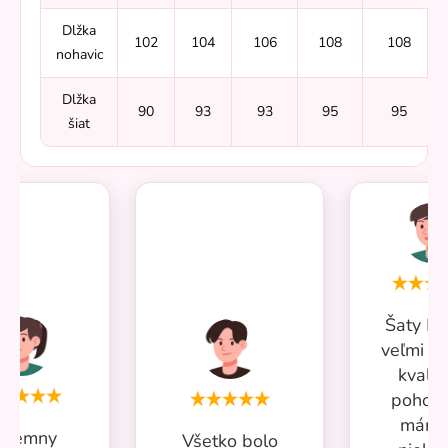
Dlžka
102
104
106
108
108
nohavic
Dlžka
90
93
93
95
95
šiat
Šaty Mi
veľmi p
kvalit
pohodl
mám 
ríjemny
Všetko bolo