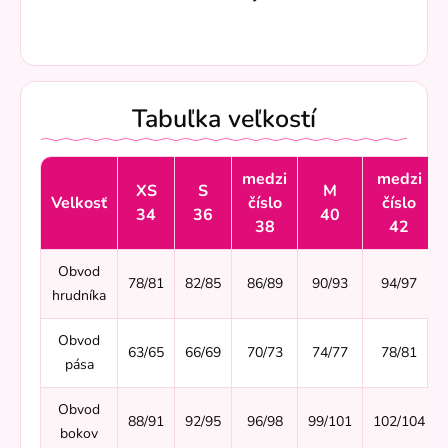
Tabuľka veľkostí
medzi
medzi
XS
S
M
Velkosť
číslo
číslo
34
36
40
38
42
Obvod
78/81
82/85
86/89
90/93
94/97
hrudníka
Obvod
63/65
66/69
70/73
74/77
78/81
pása
Obvod
88/91
92/95
96/98
99/101
102/104
bokov