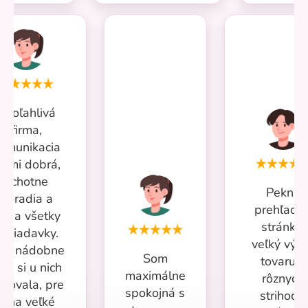
Spoľahlivá
firma,
omunikacia
eľmi dobrá,
ochotne
Pekná
poradia a
prehľadn
iešia všetky
stránka,
ožiadavky.
veľký výb
iac nádobne
Som
tovaru v
om si u nich
maximálne
rôznych
povala, pre
spokojná s
strihoch,
mňa veľké