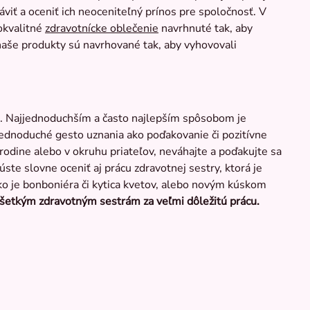
áviť a oceniť ich neoceniteľný prínos pre spoločnosť. V
okvalitné
zdravotnícke oblečenie
navrhnuté tak, aby
naše produkty sú navrhované tak, aby vyhovovali
m. Najjednoduchším a často najlepším spôsobom je
 Jednoduché gesto uznania ako poďakovanie či pozitívne
rodine alebo v okruhu priateľov, neváhajte a poďakujte sa
úste slovne oceniť aj prácu zdravotnej sestry, ktorá je
ko je bonboniéra či kytica kvetov, alebo novým kúskom
šetkým zdravotným sestrám za veľmi dôležitú prácu.