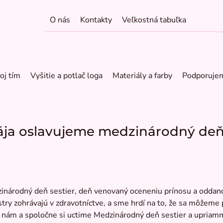
O nás
Kontakty
Veľkostná tabuľka
oj tím
Vyšitie a potlač loga
Materiály a farby
Podporuje
ája oslavujeme medzinárodný deň 
inárodný deň sestier, deň venovaný oceneniu prínosu a oddanos
y zohrávajú v zdravotníctve, a sme hrdí na to, že sa môžeme pr
a k nám a spoločne si uctime Medzinárodný deň sestier a upriam