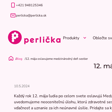
Prejsť
+421 948125346
na
obsah
perlicka@perlicka.sk
Produkty
Oblečte sv
Blog
12. mája oslavujeme medzinárodný deň sestier
Domov
12. m
10.5.2024
Každý rok 12. mája ľudia po celom svete oslavujú Medz
uvedomujeme neoceniteľnú úlohu, ktorú zdravotné sestr
vďačnosť a uznanie za ich neúnavné úsilie. Pridajte s