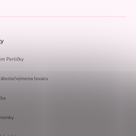
zy
m Perličky
rátenie/výmena tovaru
ľka
mienky