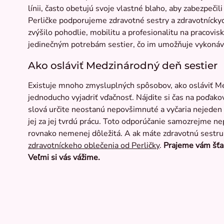
línii, často obetujú svoje vlastné blaho, aby zabezpečil
Perličke podporujeme zdravotné sestry a zdravotníckyc
zvýšilo pohodlie, mobilitu a profesionalitu na pracovis
jedinečným potrebám sestier, čo im umožňuje vykonávať
Ako osláviť Medzinárodný deň sestier
Existuje mnoho zmysluplných spôsobov, ako osláviť Me
jednoducho vyjadriť vďačnosť. Nájdite si čas na poďako
slová určite neostanú nepovšimnuté a vyčaria nejeden ú
jej za jej tvrdú prácu. Toto odporúčanie samozrejme nep
rovnako nemenej dôležitá. A ak máte zdravotnú sestru 
zdravotníckeho oblečenia od Perličky
.
Prajeme vám šťas
Veľmi si vás vážime.