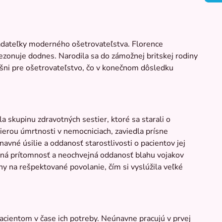
ladateľky moderného ošetrovateľstva. Florence
rezonuje dodnes. Narodila sa do zámožnej britskej rodiny
ášni pre ošetrovateľstvo, čo v konečnom dôsledku
skupinu zdravotných sestier, ktoré sa starali o
erou úmrtnosti v nemocniciach, zaviedla prísne
vné úsilie a oddanosť starostlivosti o pacientov jej
itná prítomnosť a neochvejná oddanosť blahu vojakov
ohy na rešpektované povolanie, čím si vyslúžila veľké
pacientom v čase ich potreby. Neúnavne pracujú v prvej