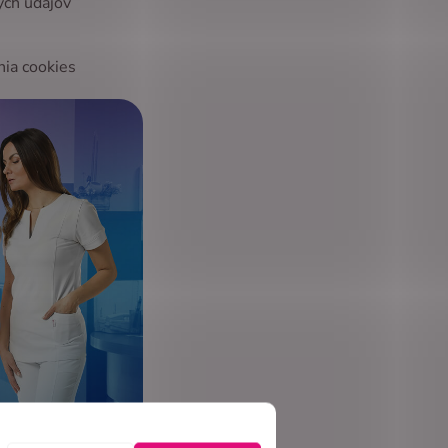
ých údajov
nia cookies