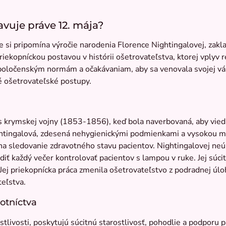
vuje práve 12. mája?
 si pripomína výročie narodenia Florence Nightingalovej, zak
iekopníckou postavou v histórii ošetrovateľstva, ktorej vplyv 
 spoločenským normám a očakávaniam, aby sa venovala svojej v
é ošetrovateľské postupy.
krymskej vojny (1853-1856), keď bola naverbovaná, aby viedla 
ghtingalová, zdesená nehygienickými podmienkami a vysokou mi
 sledovanie zdravotného stavu pacientov. Nightingalovej neúna
diť každý večer kontrolovať pacientov s lampou v ruke. Jej súc
. Jej priekopnícka práca zmenila ošetrovateľstvo z podradnej úl
eľstva.
otníctva
tlivosti, poskytujú súcitnú starostlivosť, pohodlie a podporu 