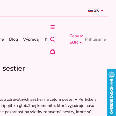
SK
Ceny v:
me
Blog
Výpredaj
Kontakty
Prihlásenie
EUR
NÁKUPNÝ
KOŠÍK
sestier
ti zdravotných sestier na celom svete. V Perličke si
ipojiť ku globálnej komunite, ktorá vyjadruje našu
me pozornosť na všetky zdravotné sestry, ktoré sú