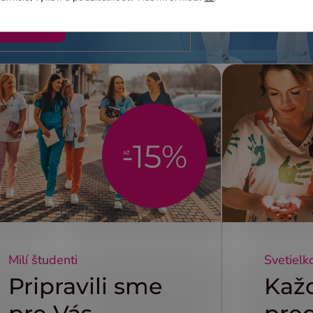
rihlásiť sa
-15%
až
Milí študenti
Svetielk
Pripravili sme
Kaž