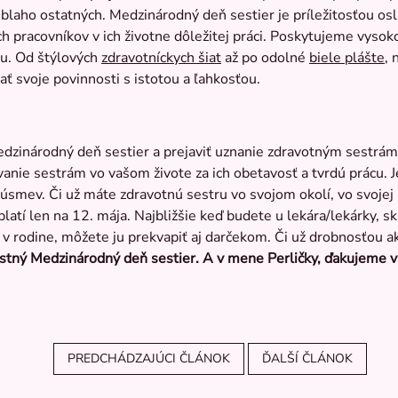
i blaho ostatných. Medzinárodný deň sestier je príležitosťou osl
h pracovníkov v ich životne dôležitej práci. Poskytujeme vysok
ku. Od štýlových
zdravotníckych šiat
až po odolné
biele plášte
, 
 svoje povinnosti s istotou a ľahkosťou.
dzinárodný deň sestier a prejaviť uznanie zdravotným sestrá
vanie sestrám vo vašom živote za ich obetavosť a tvrdú prácu.
smev. Či už máte zdravotnú sestru vo svojom okolí, vo svojej 
latí len na 12. mája. Najbližšie keď budete u lekára/lekárky, sk
v rodine, môžete ju prekvapiť aj darčekom. Či už drobnosťou a
tný Medzinárodný deň sestier. A v mene Perličky, ďakujeme v
PREDCHÁDZAJÚCI ČLÁNOK
ĎALŠÍ ČLÁNOK