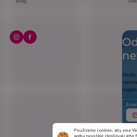
Blog
Suk
Od
Instagram
Facebook
ne
Vložte
zasiel
našom
Emai
Vlož
Použivame cookies, aby sme Vá
podm
webu neustále zlepšovali jeho 