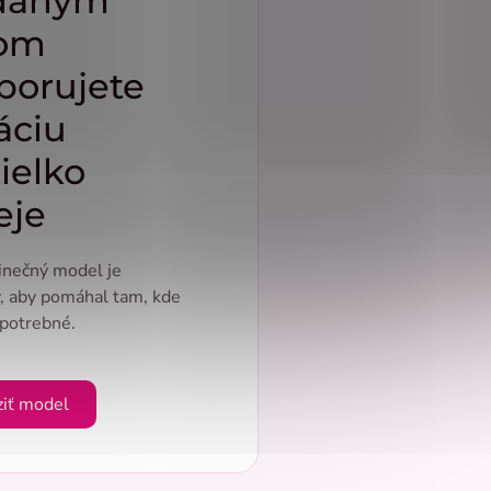
daným
om
porujete
áciu
ielko
eje
inečný model je
, aby pomáhal tam, kde
 potrebné.
ziť model