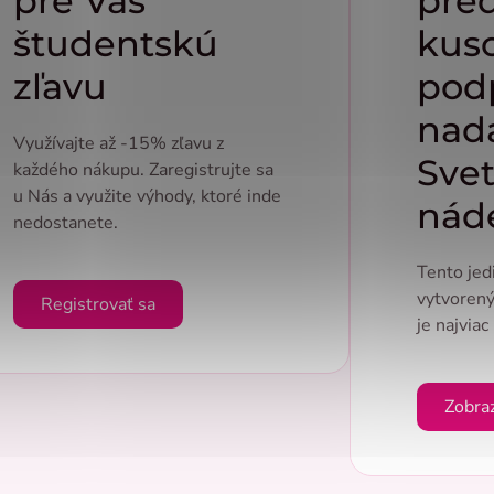
pre Vás
pre
študentskú
kus
zľavu
pod
nad
Využívajte až -15% zľavu z
Svet
každého nákupu. Zaregistrujte sa
u Nás a využite výhody, ktoré inde
nád
nedostanete.
Tento jed
vytvorený
Registrovať sa
je najviac
Zobra