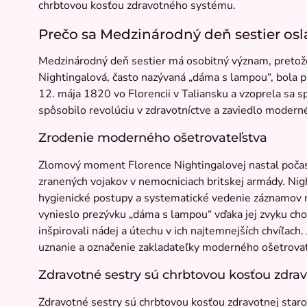
chrbtovou kosťou zdravotného systému.
Prečo sa Medzinárodný deň sestier osla
Medzinárodný deň sestier má osobitný význam, pretože
Nightingalová, často nazývaná „dáma s lampou“, bola pr
12. mája 1820 vo Florencii v Taliansku a vzoprela sa
spôsobilo revolúciu v zdravotníctve a zaviedlo modern
Zrodenie moderného ošetrovateľstva
Zlomový moment Florence Nightingalovej nastal počas 
zranených vojakov v nemocniciach britskej armády. Ni
hygienické postupy a systematické vedenie záznamov na
vynieslo prezývku „dáma s lampou“ vďaka jej zvyku cho
inšpirovali nádej a útechu v ich najtemnejších chvíľach
uznanie a označenie zakladateľky moderného ošetrovat
Zdravotné sestry sú chrbtovou kosťou zdrav
Zdravotné sestry sú chrbtovou kosťou zdravotnej staros