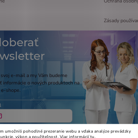
ne
Ochrana osobn
Zásady používa
oberať
wsletter
 svoj e-mail a my Vám budeme
ať informácie o nových produktoch na
 e-shope.
l
ením e-mailu súhlasíte s
m umožnili pohodlné prezeranie webu a vďaka analýze prevádzky
ienkami ochrany osobných údajov
funkcie, výkon a použiteľnost
.
Viac informácií
tu
.