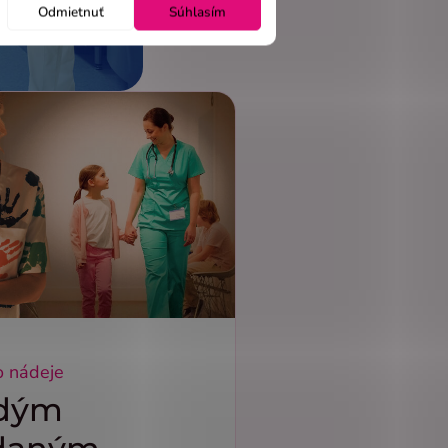
Odmietnuť
Súhlasím
o nádeje
dým