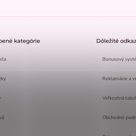
bené kategórie
Dôležité odka
eľa
Bonusový systé
zky
Reklamácie a v
y
Veľkostná tabu
ká
Obchodné pod