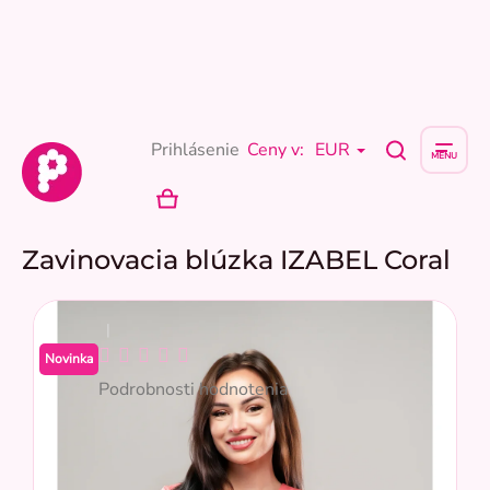
Prejsť
na
obsah
Prihlásenie
Ceny v:
EUR
NÁKUPNÝ
KOŠÍK
Zavinovacia blúzka IZABEL Coral
Priemerné
Novinka
hodnotenie
Podrobnosti hodnotenia
produktu
je
0,0
z