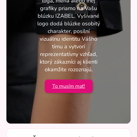
loga, mena alebo inej
grafiky priamo na Vašu
blúzku IZABEL. Vyšívané
logo dodá blúzke osobitý
charakter, posilní
vizuálnu identitu Vášho
tímu a vytvorí
reprezentatívny vzhľad,
ktorý zákazníci aj klienti
okamžite rozoznajú.
To musím mať!