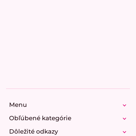
Pridať hodnotenie
Z
á
p
Menu
ä
t
Obľúbené kategórie
i
e
Dôležité odkazy