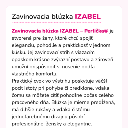
Zavinovacia blúzka
IZABEL
Zavinovacia blúzka IZABEL – Perlička®
je
stvorená pre ženy, ktoré chcú spojiť
eleganciu, pohodlie a praktickosť v jednom
kúsku. Jej zavinovací strih s viazacím
opaskom krásne zvýrazní postavu a zároveň
umožní prispôsobiť si nosenie podľa
vlastného komfortu.
Praktický cvok vo výstrihu poskytuje väčší
pocit istoty pri pohybe či predklone, vďaka
čomu sa môžete cítiť pohodlne počas celého
pracovného dňa. Blúzka je mierne predĺžená,
má dlhšie rukávy a vďaka čistému
jednofarebnému dizajnu pôsobí
profesionálne, žensky a elegantne.