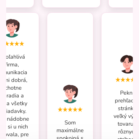
Spoľahlivá
firma,
omunikacia
eľmi dobrá,
ochotne
Pekná
poradia a
prehľadn
iešia všetky
stránka,
ožiadavky.
veľký výb
iac nádobne
Som
tovaru v
om si u nich
maximálne
rôznych
povala, pre
spokojná s