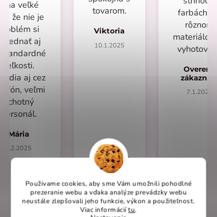
strihoch,
mňa veľké
tovarom.
farbách a
lus že nie je
rôznom
problém si
Viktoria
materiálo
objednať aj
10.1.2025
vyhotoven
eštandardné
veľkosti.
Overený
radia aj cez
zákazní
lefón, veľmi
7.1.2025
ochotný
personál.
Mária
1.2.2025
Použivame cookies, aby sme Vám umožnili pohodlné
prezeranie webu a vďaka analýze prevádzky webu
neustále zlepšovali jeho funkcie, výkon a použiteľnost
.
Overené recenzie na heureka.sk
Viac informácií
tu
.