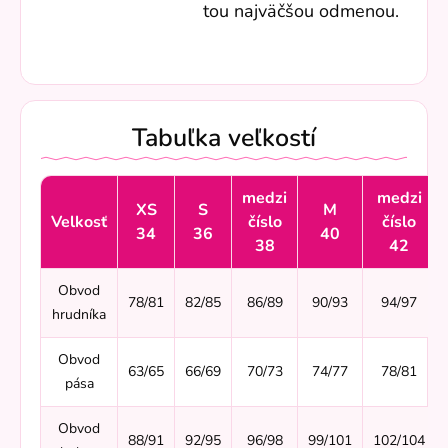
tou najväčšou odmenou.
Tabuľka veľkostí
medzi
medzi
XS
S
M
Velkosť
číslo
číslo
34
36
40
38
42
Obvod
78/81
82/85
86/89
90/93
94/97
hrudníka
Obvod
63/65
66/69
70/73
74/77
78/81
pása
Obvod
88/91
92/95
96/98
99/101
102/104