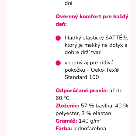
dni
Overený komfort pre každý
deň:
hladký elastický SATTÉ®,
ktorý je mäkký na dotyk a
dobre drží tvar
vhodný aj pre citlivú
pokožku – Oeko-Tex®
Standard 100
Odporúčané pranie:
až do
60 °C
Zloženie:
57 % bavlna, 40 %
polyester, 3 % elastan
Gramáž:
140 g/m²
Farba:
jednofarebná