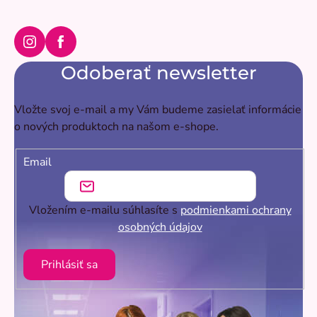
Instagram
Facebook
Odoberať newsletter
Vložte svoj e-mail a my Vám budeme zasielať informácie
o nových produktoch na našom e-shope.
Email
Vložením e-mailu súhlasíte s
podmienkami ochrany
osobných údajov
Prihlásiť sa