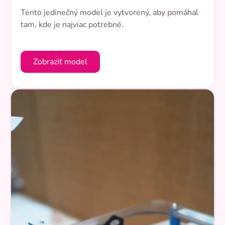
Tento jedinečný model je vytvorený, aby pomáhal
tam, kde je najviac potrebné.
Zobraziť model