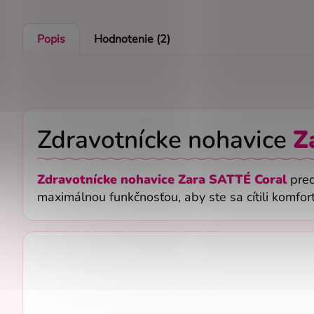
Popis
Hodnotenie (2)
Zdravotnícke nohavice
Z
Zdravotnícke nohavice Zara SATTÉ Coral
pred
maximálnou funkčnosťou, aby ste sa cítili komfo