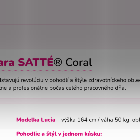
ara SATTÉ
® Coral
stavujú revolúciu v pohodlí a štýle zdravotníckeho obl
rtne a profesionálne počas celého pracovného dňa.
Modelka Lucia
– výška 164 cm / váha 50 kg, ob
Pohodlie a štýl v jednom kúsku: