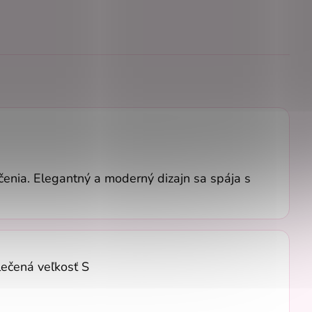
ečenia. Elegantný a moderný dizajn sa spája s
lečená veľkosť S