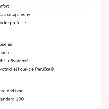
mfort
čas celej smeny
nícke profesie
osenie
nosti
hšiu životnosť
votníckej kolekcie Perlička®
re drží tvar
Standard 100