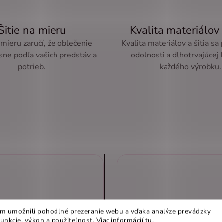
Šitie na mieru
Kvalita materiálov 
 mieru zaručí, že oblečenie
Kvalita materiálov a šitia sa
sne podľa vašich predstáv a
odolnosti a dlhotrvajúcej
potrieb.
každého výrobku.
m umožnili pohodlné prezeranie webu a vďaka analýze prevádzky
funkcie, výkon a použiteľnost
.
Viac informácií
tu
.