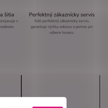
a šitia
Perfektný zákaznícky servis
 prejavuje v
Náš perfektný zákaznícky servis
 hodnote
garantuje rýchlu odozvu a pomoc pri
výbere tovaru.