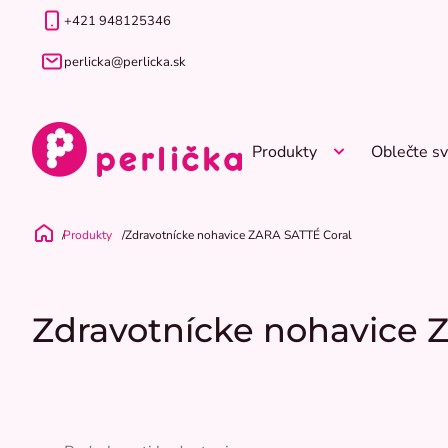
Prejsť
+421 948125346
na
obsah
perlicka@perlicka.sk
Produkty
Oblečte sv
Produkty
Zdravotnícke nohavice ZARA SATTÉ Coral
Domov
Zdravotnícke nohavice 
Priemerné
hodnotenie