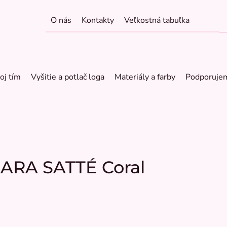
O nás
Kontakty
Veľkostná tabuľka
oj tím
Vyšitie a potlač loga
Materiály a farby
Podporuje
ZARA SATTÉ Coral