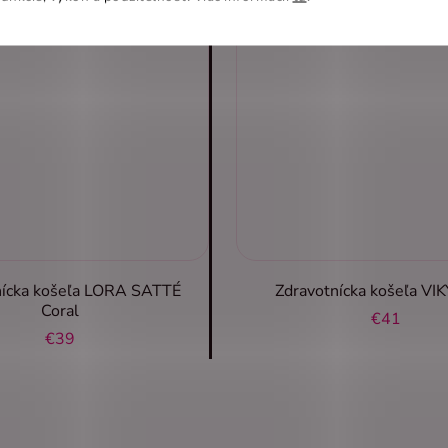
nícka košeľa LORA SATTÉ
Zdravotnícka košeľa VIK
Coral
€41
€39