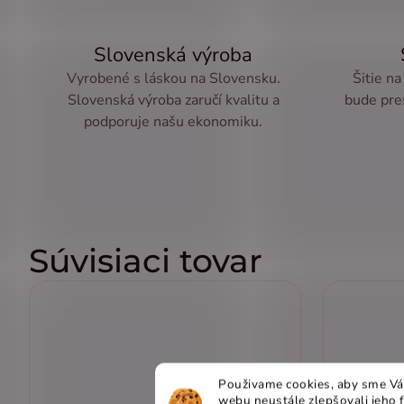
Slovenská výroba
Vyrobené s láskou na Slovensku.
Šitie na
Slovenská výroba zaručí kvalitu a
bude pre
podporuje našu ekonomiku.
Súvisiaci tovar
Použivame cookies, aby sme Vá
webu neustále zlepšovali jeho 