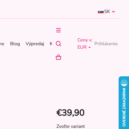
SK
Ceny v:
me
Blog
Výpredaj
Kontakty
Prihlásenie
EUR
NÁKUPNÝ
KOŠÍK
€39,90
Jednotková
Zvoľte variant