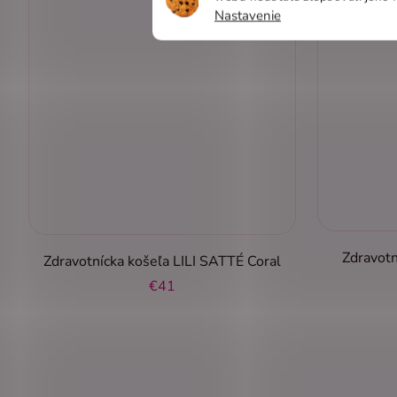
Nastavenie
Zdravot
Zdravotnícka košeľa LILI SATTÉ Coral
€41