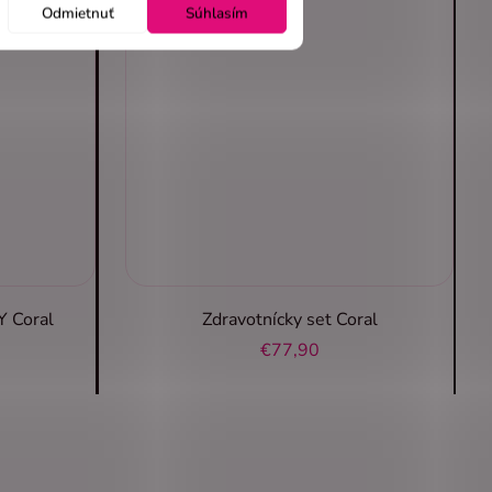
Odmietnuť
Súhlasím
Y Coral
Zdravotnícky set Coral
€77,90