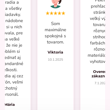
poradia a
prehľadn
iešia všetky
stránka,
ožiadavky.
veľký výb
iac nádobne
Som
tovaru v
om si u nich
maximálne
rôznych
povala, pre
spokojná s
strihoch,
mňa veľké
tovarom.
farbách a
lus že nie je
rôznom
problém si
Viktoria
materiálo
objednať aj
10.1.2025
vyhotoven
eštandardné
veľkosti.
Overený
radia aj cez
zákazní
lefón, veľmi
7.1.2025
ochotný
personál.
Mária