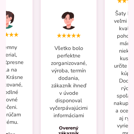
Šaty Mi
veľmi p
kvalit
pohodl
mám 
ríjemny
Všetko bolo
nieko
aterial,
perfektne
kusov
kosťpresne
zorganizované,
určite si
adla na
výroba, termín
kúpi
ru. Krásne
dodania,
Dodan
racované,
zákazník ihneď
rýchl
ohodlné
v úvode
spoľah
racovné
disponoval
nakupov
blečeni.
vyčerpávajúcimi
a oceň
porúčam
informáciami
aj rýc
aždému.
vyrieše
Overený
mno
zákazník