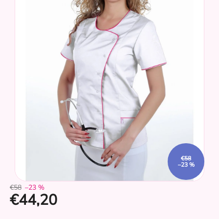
z
5
hviezdičiek.
€58
–23 %
€58
–23 %
€44,20
CZ
Jednotková