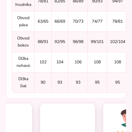
78/81
82/85
86/89
90/93
94/97
hrudníka
Obvod
63/65
66/69
70/73
74/77
78/81
pása
Obvod
88/91
92/95
96/98
99/101
102/104
bokov
Dlžka
102
104
106
108
108
nohavic
Dlžka
90
93
93
95
95
šiat