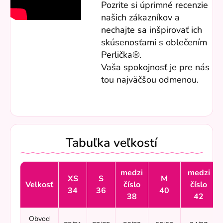
Pozrite si úprimné recenzie
našich zákazníkov a
nechajte sa inšpirovať ich
skúsenosťami s oblečením
Perlička®.
Vaša spokojnosť je pre nás
tou najväčšou odmenou.
Tabuľka veľkostí
medzi
medzi
XS
S
M
Velkosť
číslo
číslo
34
36
40
38
42
Obvod