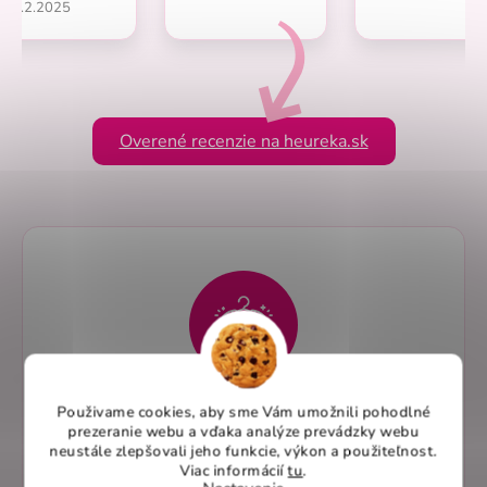
1.2.2025
Overené recenzie na heureka.sk
Použivame cookies, aby sme Vám umožnili pohodlné
Elegantný dizajn pre profesionálny vzhľad
prezeranie webu a vďaka analýze prevádzky webu
Zdravotnícka blúzka Elizabeth - Perlička®
neustále zlepšovali jeho funkcie, výkon a použiteľnost
.
Viac informácií
tu
.
vyniká svojim moderným princes strihom, ktorý