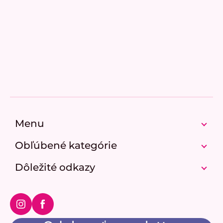
Pridať hodnotenie
Z
á
p
Menu
ä
t
Obľúbené kategórie
i
e
Dôležité odkazy
Instagram
Facebook