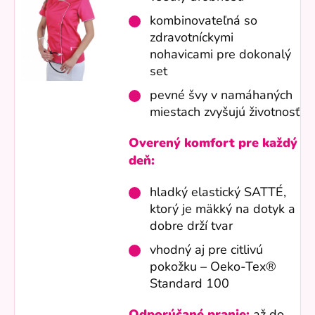
kombinovateľná so
zdravotníckymi
nohavicami pre dokonalý
set
pevné švy v namáhaných
miestach zvyšujú životnosť
Overený komfort pre každý
deň:
hladký elastický SATTÉ,
ktorý je mäkký na dotyk a
dobre drží tvar
vhodný aj pre citlivú
pokožku – Oeko-Tex®
Standard 100
Odporúčané pranie:
až do