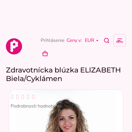
Prejsť
na
obsah
Prihlásenie
Ceny v:
EUR
NÁKUPNÝ
KOŠÍK
Zdravotnícka blúzka ELIZABETH
Biela/Cyklámen
Priemerné
hodnotenie
Podrobnosti hodnotenia
produktu
je
0,0