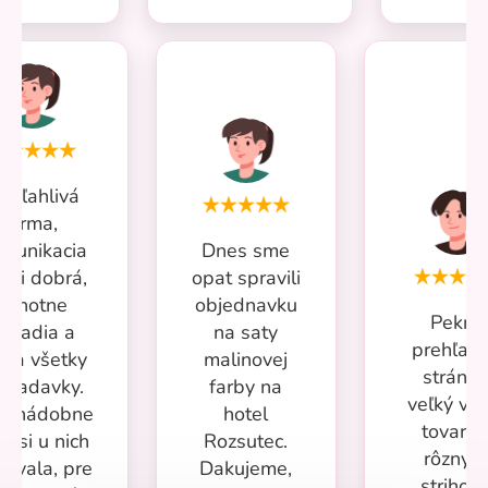
poľahlivá
firma,
munikacia
Dnes sme
ľmi dobrá,
opat spravili
ochotne
objednavku
Pekná
poradia a
na saty
prehľad
ešia všetky
malinovej
stránka
ožiadavky.
farby na
veľký vý
ac nádobne
hotel
tovaru 
m si u nich
Rozsutec.
rôznyc
povala, pre
Dakujeme,
strihoch