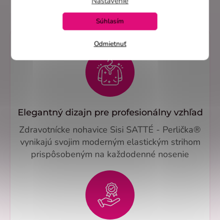
Nastavenie
Súhlasím
Odmietnuť
Elegantný dizajn pre profesionálny vzhľad
Zdravotnícke nohavice Sisi SATTÉ - Perlička®
vynikajú svojim moderným elastickým strihom
prispôsobeným na každodenné nosenie