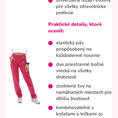
univerzálny dizajn vhodný
pre všetky zdravotnícke
profesie
Praktické detaily, ktoré
oceníš:
elastický pás
prispôsobený na
každodenné nosenie
dve priestranné bočné
vrecká na všetky
drobnosti
zosilnené švy na
namáhaných miestach pre
dlhšiu životnosť
kombinovateľné s
košeľami a tričkami zo