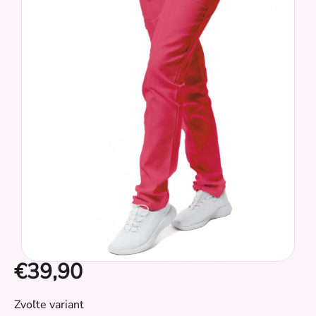
z
5
hviezdičiek.
€39,90
CZ
Jednotková
Zvoľte variant
cena: