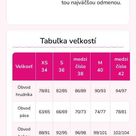
tou najväčšou odmenou.
Tabuľka veľkostí
medzi
medzi
XS
S
M
Velkosť
číslo
číslo
34
36
40
38
42
Obvod
78/81
82/85
86/89
90/93
94/97
hrudníka
Obvod
63/65
66/69
70/73
74/77
78/81
pása
Obvod
88/91
92/95
96/98
99/101
102/104