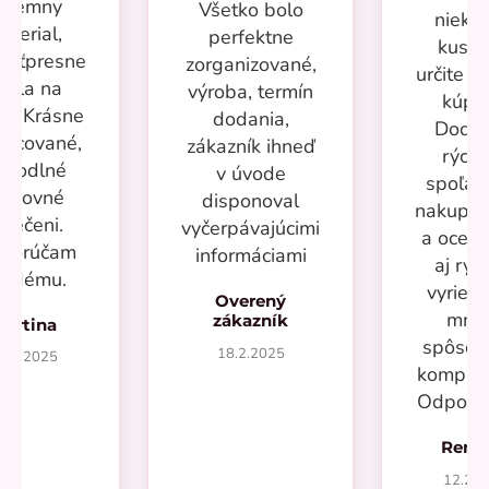
ríjemny
Všetko bolo
nieko
aterial,
perfektne
kusov
kosťpresne
zorganizované,
určite si
adla na
výroba, termín
kúpi
ru. Krásne
dodania,
Dodan
racované,
zákazník ihneď
rýchl
ohodlné
v úvode
spoľah
racovné
disponoval
nakupov
blečeni.
vyčerpávajúcimi
a oceň
porúčam
informáciami
aj rýc
aždému.
vyrieše
Overený
mno
zákazník
Martina
spôsob
18.2.2025
7.2.2025
kompliká
Odporú
Rená
12.20