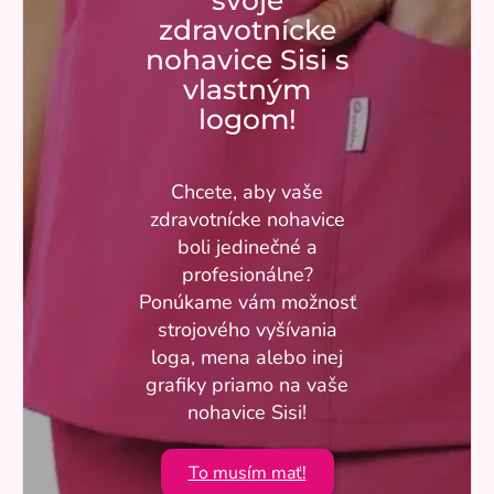
svoje
zdravotnícke
nohavice Sisi s
vlastným
logom!
Chcete, aby vaše
zdravotnícke nohavice
boli jedinečné a
profesionálne?
Ponúkame vám možnosť
strojového vyšívania
loga, mena alebo inej
grafiky priamo na vaše
nohavice Sisi!
To musím mať!