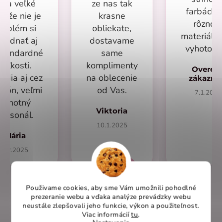
ňa veľké
ze nas tak
farbách 
s že nie je
krasne
rôzno
roblém si
obliekate,
materiálo
bjednať aj
dostavame
vyhotove
štandardné
same
veľkosti.
komplimenty
Overen
adia aj cez
na oblecenie
zákazn
efón, veľmi
od Vas.
7.1.2025
ochotný
Viktoria
personál.
10.1.2025
Mária
1.2.2025
Použivame cookies, aby sme Vám umožnili pohodlné
prezeranie webu a vďaka analýze prevádzky webu
neustále zlepšovali jeho funkcie, výkon a použiteľnost
.
Overené recenzie na heureka.sk
Viac informácií
tu
.