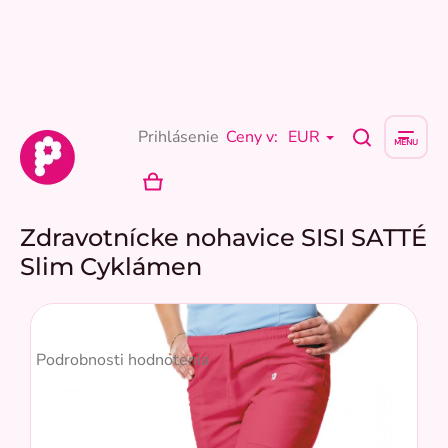
Prejsť
na
obsah
Prihlásenie
Ceny v:
EUR
NÁKUPNÝ
KOŠÍK
Zdravotnícke nohavice SISI SATTÉ
Slim Cyklámen
Priemerné
hodnotenie
Podrobnosti hodnotenia
produktu
je
5,0