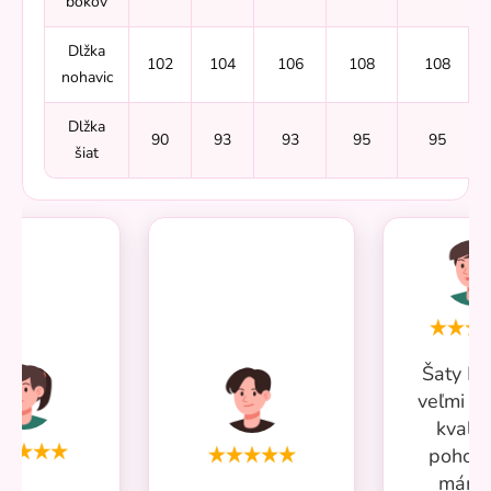
bokov
Dlžka
102
104
106
108
108
nohavic
Dlžka
90
93
93
95
95
šiat
Šaty Mi
veľmi p
kvalit
pohodl
mám 