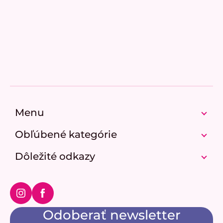
Pridať hodnotenie
Z
á
p
Menu
ä
t
Obľúbené kategórie
i
e
Dôležité odkazy
Instagram
Facebook
Odoberať newsletter