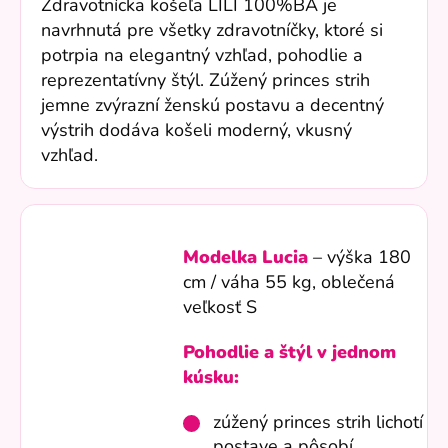
Zdravotnícka košeľa LILI 100%BA je
navrhnutá pre všetky zdravotníčky, ktoré si
potrpia na elegantný vzhľad, pohodlie a
reprezentatívny štýl. Zúžený princes strih
jemne zvýrazní ženskú postavu a decentný
výstrih dodáva košeli moderný, vkusný
vzhľad.
Modelka Lucia
– výška 180
cm / váha 55 kg, oblečená
veľkosť S
Pohodlie a štýl v jednom
kúsku:
zúžený princes strih lichotí
postave a pôsobí