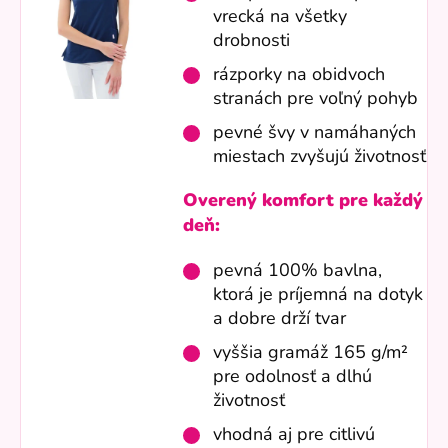
vrecká na všetky
drobnosti
rázporky na obidvoch
stranách pre voľný pohyb
pevné švy v namáhaných
miestach zvyšujú životnosť
Overený komfort pre každý
deň:
pevná 100% bavlna,
ktorá je príjemná na dotyk
a dobre drží tvar
vyššia gramáž 165 g/m²
pre odolnosť a dlhú
životnosť
vhodná aj pre citlivú