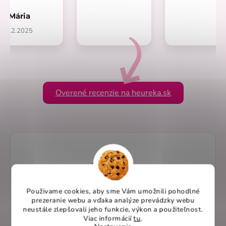
Mária
1.2.2025
Overené recenzie na heureka.sk
Použivame cookies, aby sme Vám umožnili pohodlné
prezeranie webu a vďaka analýze prevádzky webu
neustále zlepšovali jeho funkcie, výkon a použiteľnost
.
Viac informácií
tu
.
Elegantný dizajn pre profesionálny vzhľad