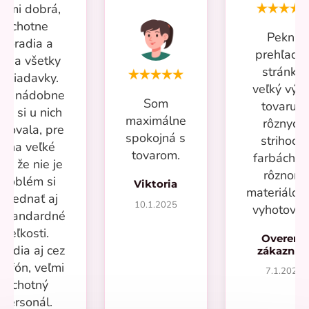
eľmi dobrá,
ochotne
Pekná
poradia a
prehľadn
iešia všetky
stránka,
ožiadavky.
veľký výb
iac nádobne
Som
tovaru v
om si u nich
maximálne
rôznych
povala, pre
spokojná s
strihoch,
mňa veľké
tovarom.
farbách a
lus že nie je
rôznom
problém si
Viktoria
materiálo
objednať aj
10.1.2025
vyhotoven
eštandardné
veľkosti.
Overený
radia aj cez
zákazní
lefón, veľmi
7.1.2025
ochotný
personál.