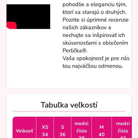
pohodlie a eleganciu tým,
ktorí sa starajú o druhých.
Pozrite si úprimné recenzie
našich zákazníkov a
nechajte sa inšpirovať ich
skúsenosťami s oblečením
Perlička®.
Vaša spokojnosť je pre nás
tou najväčšou odmenou.
Tabuľka veľkostí
medzi
medzi
XS
S
M
Velkosť
číslo
číslo
34
36
40