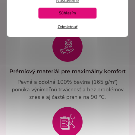
Nastavenie
Zdravotnícka košeľa LILI 100%BA – Perlička®
Súhlasím
vyniká zúženým princes strihom, ktorý lichotí
postave a podčiarkuje ženskú eleganciu.
Odmietnuť
Prémiový materiál pre maximálny komfort
Pevná a odolná 100% bavlna (165 g/m²)
ponúka výnimočnú trvácnosť a bez problémov
znesie aj časté pranie na 90 °C.