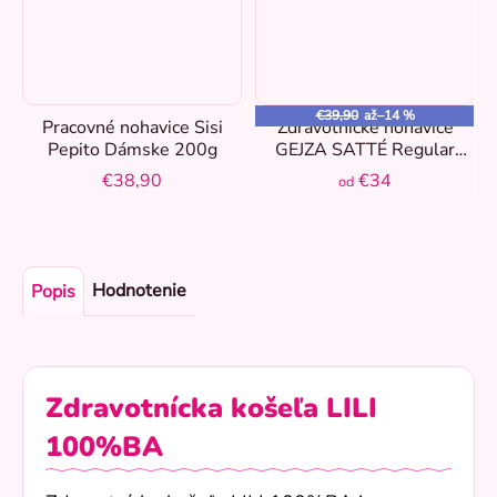
€39,90
až
–14 %
Pracovné nohavice Sisi
Zdravotnícke nohavice
Pepito Dámske 200g
GEJZA SATTÉ Regular
Tmavomodrá
€38,90
€34
od
Hodnotenie
Popis
Zdravotnícka košeľa LILI
100%BA