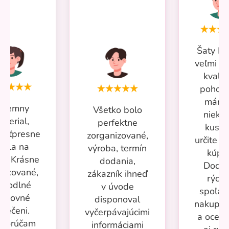
Šaty Mi
veľmi p
kvalit
pohodl
mám 
ríjemny
Všetko bolo
nieko
aterial,
perfektne
kusov
kosťpresne
zorganizované,
určite si
adla na
výroba, termín
kúpi
ru. Krásne
dodania,
Dodan
racované,
zákazník ihneď
rýchl
ohodlné
v úvode
spoľah
racovné
disponoval
nakupov
blečeni.
vyčerpávajúcimi
a oceň
porúčam
informáciami