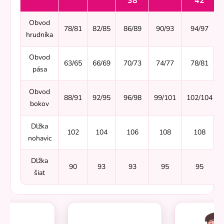
38
42
Obvod
78/81
82/85
86/89
90/93
94/97
hrudníka
Obvod
63/65
66/69
70/73
74/77
78/81
pása
Obvod
88/91
92/95
96/98
99/101
102/104
bokov
Dlžka
102
104
106
108
108
nohavic
Dlžka
90
93
93
95
95
šiat