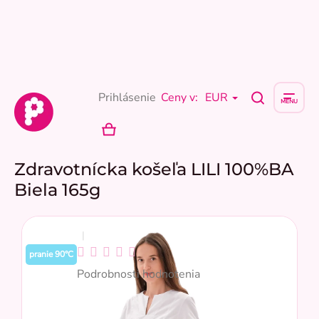
Prejsť
na
obsah
Prihlásenie
Ceny v:
EUR
NÁKUPNÝ
KOŠÍK
Zdravotnícka košeľa LILI 100%BA
Biela 165g
Priemerné
pranie 90°C
hodnotenie
Podrobnosti hodnotenia
produktu
je