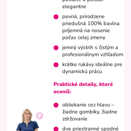
elegantne
pevná, prirodzene
priedušná 100% bavlna
príjemná na nosenie
počas celej zmeny
jemný výstrih s čistým a
profesionálnym vzhľadom
krátke rukávy ideálne pre
dynamickú prácu
Praktické detaily, ktoré
oceníš:
obliekanie cez hlavu –
žiadne gombíky, žiadne
zdržovanie
dve priestranné spodné