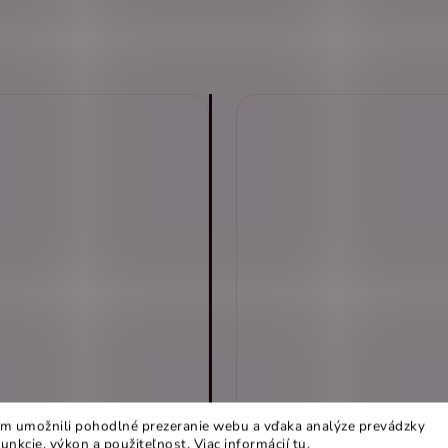
m umožnili pohodlné prezeranie webu a vďaka analýze prevádzky
funkcie, výkon a použiteľnost
.
Viac informácií
tu
.