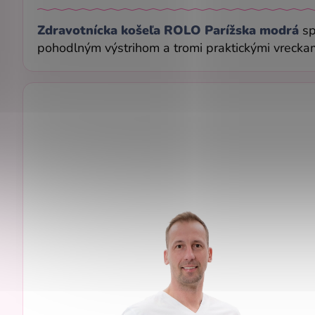
Zdravotnícka košeľa ROLO Parížska modrá
sp
pohodlným výstrihom a tromi praktickými vreckam