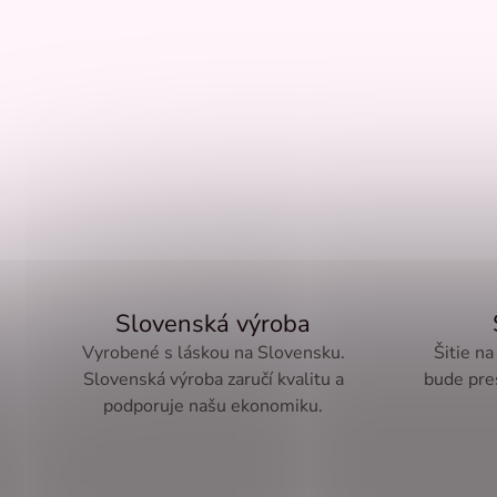
Slovenská výroba
Vyrobené s láskou na Slovensku.
Šitie na
Slovenská výroba zaručí kvalitu a
bude pre
podporuje našu ekonomiku.