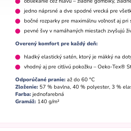
obliekanie cez hlavu – žiadne gombíky, žiadn
jedno náprsné a dve spodné vrecká pre všetk
bočné rozparky pre maximálnu voľnosť aj pri 
pevné švy v namáhaných miestach zvyšujú ži
Overený komfort pre každý deň:
hladký elastický satén, ktorý je mäkký na dot
vhodný aj pre citlivú pokožku – Oeko-Tex® 
Odporúčané pranie:
až do 60 °C
Zloženie:
57 % bavlna, 40 % polyester, 3 % ela
Farba:
jednofarebná
Gramáž:
140 g/m²