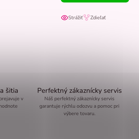
Strážiť
Zdieľať
a šitia
Perfektný zákaznícky servis
 prejavuje v
Náš perfektný zákaznícky servis
 hodnote
garantuje rýchlu odozvu a pomoc pri
výbere tovaru.