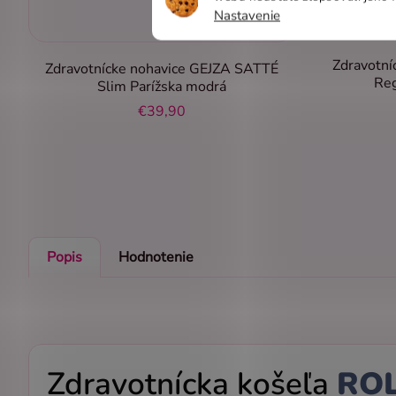
Nastavenie
Zdravotní
Zdravotnícke nohavice GEJZA SATTÉ
Reg
Slim Parížska modrá
€39,90
Popis
Hodnotenie
Zdravotnícka košeľa
RO