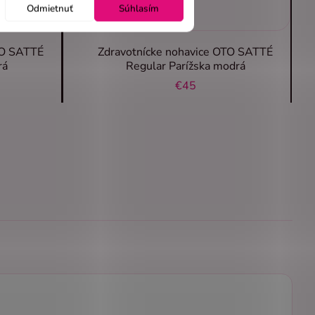
Odmietnuť
Súhlasím
TO SATTÉ
Zdravotnícke nohavice OTO SATTÉ
rá
Regular Parížska modrá
€45