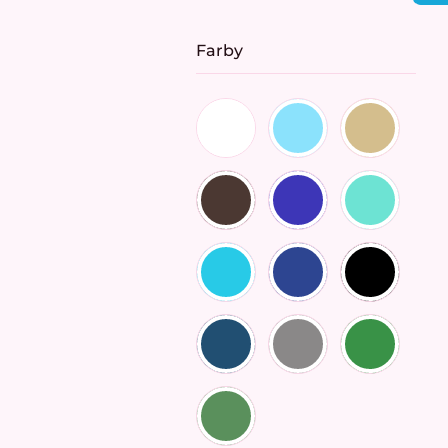
cena:
Farby