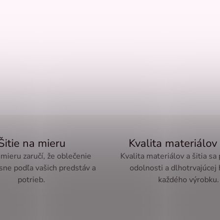
Šitie na mieru
Kvalita materiálov 
 mieru zaručí, že oblečenie
Kvalita materiálov a šitia sa
sne podľa vašich predstáv a
odolnosti a dlhotrvajúcej
potrieb.
každého výrobku.