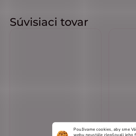
Súvisiaci tovar
Použivame cookies, aby sme Vá
webu neustále zlepšovali jeho 