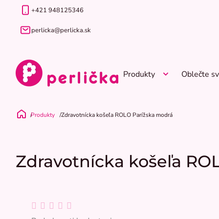
Prejsť
+421 948125346
na
obsah
perlicka@perlicka.sk
Produkty
Oblečte sv
Produkty
Zdravotnícka košeľa ROLO Parížska modrá
Domov
Zdravotnícka košeľa RO
Priemerné
hodnotenie