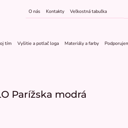
O nás
Kontakty
Veľkostná tabuľka
oj tím
Vyšitie a potlač loga
Materiály a farby
Podporuje
LO Parížska modrá