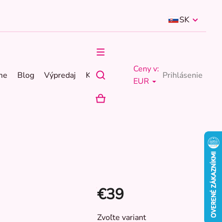
SK
Ceny v:
me
Blog
Výpredaj
Kontakty
Prihlásenie
EUR
NÁKUPNÝ
KOŠÍK
€39
Jednotková
Zvoľte variant