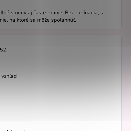
dlhé smeny aj časté pranie. Bez zapínania, s
nie, na ktoré sa môže spoľahnúť.
 52
 vzhľad