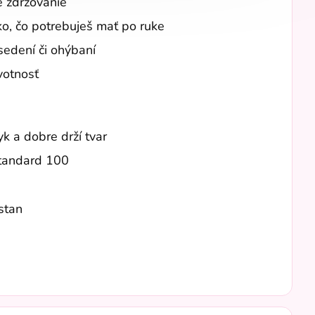
e zdržovanie
o, čo potrebuješ mať po ruke
sedení či ohýbaní
votnosť
yk a dobre drží tvar
Standard 100
stan