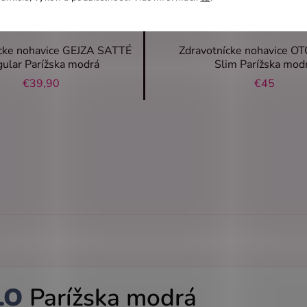
cke nohavice GEJZA SATTÉ
Zdravotnícke nohavice O
ular Parížska modrá
Slim Parížska mod
€39,90
€45
LO
Parížska modrá