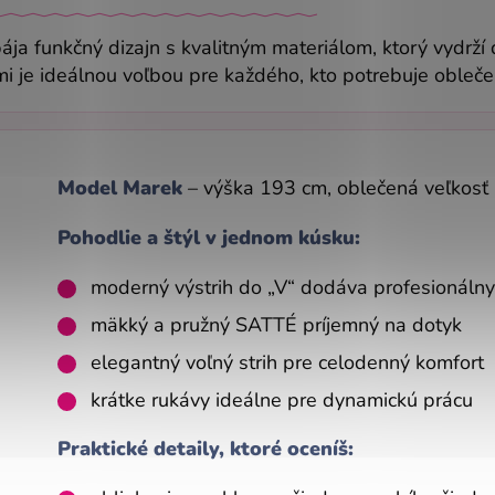
ája funkčný dizajn s kvalitným materiálom, ktorý vydrží 
i je ideálnou voľbou pre každého, kto potrebuje obleče
Model Marek
– výška 193 cm, oblečená veľkosť
Pohodlie a štýl v jednom kúsku:
moderný výstrih do „V“ dodáva profesionálny
mäkký a pružný SATTÉ príjemný na dotyk
elegantný voľný strih pre celodenný komfort
krátke rukávy ideálne pre dynamickú prácu
Praktické detaily, ktoré oceníš: