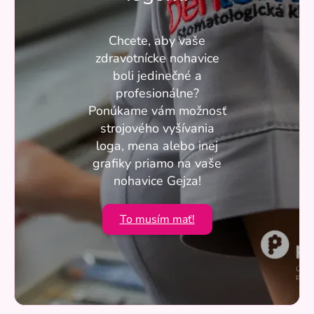
Chcete, aby vaše
zdravotnícke nohavice
boli jedinečné a
profesionálne?
Ponúkame vám možnosť
strojového vyšívania
loga, mena alebo inej
grafiky priamo na vaše
nohavice Gejza!
To musím mať!