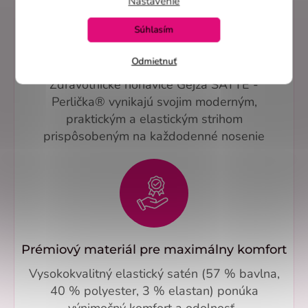
Nastavenie
Súhlasím
Elegantný dizajn pre profesionálny vzhľad
Odmietnuť
Zdravotnícke nohavice Gejza SATTÉ -
Perlička® vynikajú svojim moderným,
praktickým a elastickým strihom
prispôsobeným na každodenné nosenie
Prémiový materiál pre maximálny komfort
Vysokokvalitný elastický satén (57 % bavlna,
40 % polyester, 3 % elastan) ponúka