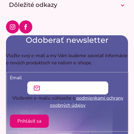
e
Dôležité odkazy
Instagram
Facebook
Odoberať newsletter
Vložte svoj e-mail a my Vám budeme zasielať informácie
o nových produktoch na našom e-shope.
Email
Vložením e-mailu súhlasíte s
podmienkami ochrany
osobných údajov
Prihlásiť sa