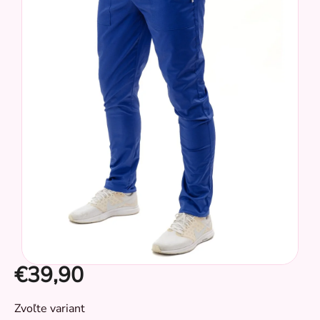
z
5
hviezdičiek.
€39,90
CZ
Jednotková
Zvoľte variant
cena: