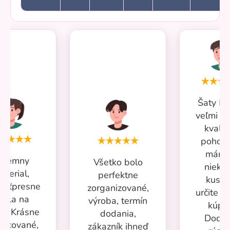
Šaty Mi
veľmi p
kvalit
pohodl
mám 
ríjemny
Všetko bolo
nieko
aterial,
perfektne
kusov
kosťpresne
zorganizované,
určite si
adla na
výroba, termín
kúpi
ru. Krásne
dodania,
Dodan
racované,
zákazník ihneď