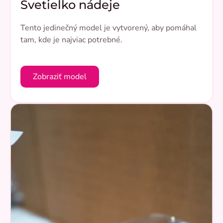
Svetielko nádeje
Tento jedinečný model je vytvorený, aby pomáhal
tam, kde je najviac potrebné.
Zobraziť model