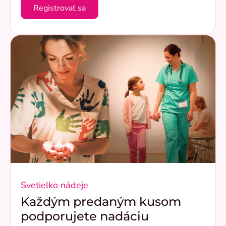
Registrovať sa
Svetielko nádeje
Každým predaným kusom
podporujete nadáciu