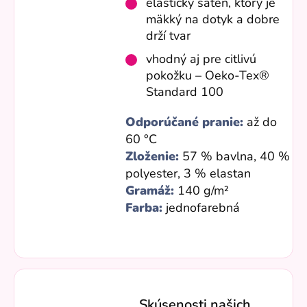
elastický satén, ktorý je
mäkký na dotyk a dobre
drží tvar
vhodný aj pre citlivú
pokožku – Oeko-Tex®
Standard 100
Odporúčané pranie:
až do
60 °C
Zloženie:
57 % bavlna, 40 %
polyester, 3 % elastan
Gramáž:
140 g/m²
Farba:
jednofarebná
Skúsenosti našich