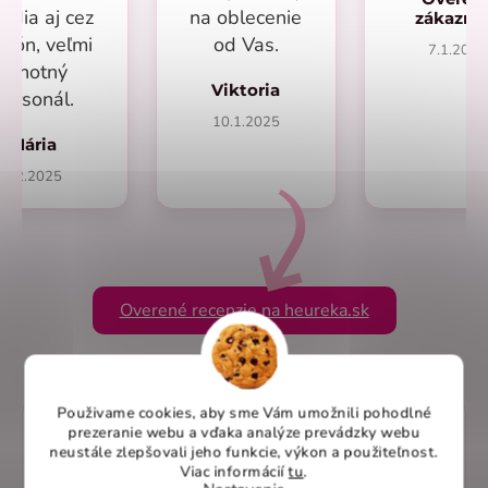
adia aj cez
na oblecenie
zákazn
efón, veľmi
od Vas.
7.1.2025
ochotný
Viktoria
personál.
10.1.2025
Mária
1.2.2025
Overené recenzie na heureka.sk
Použivame cookies, aby sme Vám umožnili pohodlné
prezeranie webu a vďaka analýze prevádzky webu
neustále zlepšovali jeho funkcie, výkon a použiteľnost
.
Viac informácií
tu
.