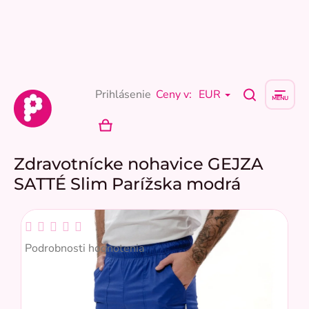
Prejsť
na
obsah
Prihlásenie
Ceny v:
EUR
NÁKUPNÝ
KOŠÍK
Zdravotnícke nohavice GEJZA
SATTÉ Slim Parížska modrá
Priemerné
hodnotenie
Podrobnosti hodnotenia
produktu
je
0,0