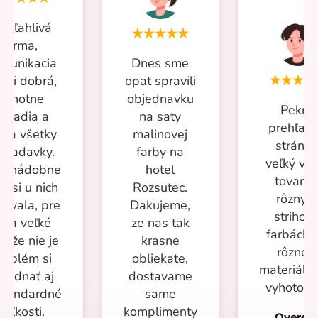
poľahlivá
firma,
munikacia
Dnes sme
ľmi dobrá,
opat spravili
ochotne
objednavku
Pekná
poradia a
na saty
prehľad
ešia všetky
malinovej
stránka
ožiadavky.
farby na
veľký vý
ac nádobne
hotel
tovaru 
m si u nich
Rozsutec.
rôznyc
povala, pre
Dakujeme,
strihoch
ňa veľké
ze nas tak
farbách 
s že nie je
krasne
rôzno
roblém si
obliekate,
materiálo
bjednať aj
dostavame
vyhotove
štandardné
same
veľkosti.
komplimenty
Overen