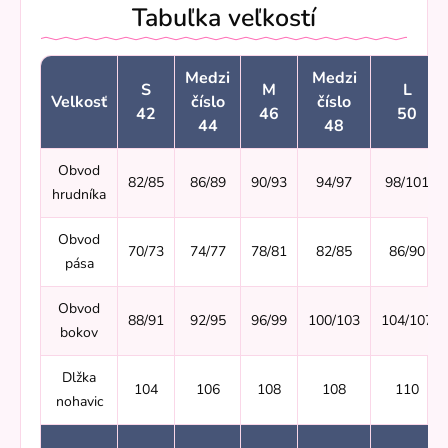
Tabuľka veľkostí
Medzi
Medzi
S
M
L
Velkosť
číslo
číslo
42
46
50
44
48
Obvod
82/85
86/89
90/93
94/97
98/101
hrudníka
Obvod
70/73
74/77
78/81
82/85
86/90
pása
Obvod
88/91
92/95
96/99
100/103
104/107
bokov
Dlžka
104
106
108
108
110
nohavic