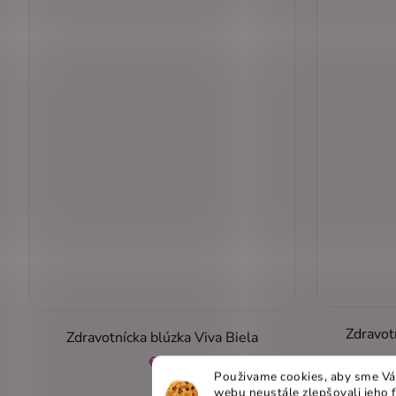
Zdravot
Zdravotnícka blúzka Viva Biela
€40
Použivame cookies, aby sme Vá
webu neustále zlepšovali jeho 