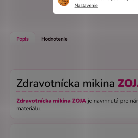
Nastavenie
Popis
Hodnotenie
Zdravotnícka mikina
ZO
Zdravotnícka mikina ZOJA
je navrhnutá pre ná
materiálu.