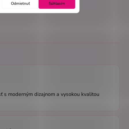
Odmietnuť
Súhlasím
osť s moderným dizajnom a vysokou kvalitou