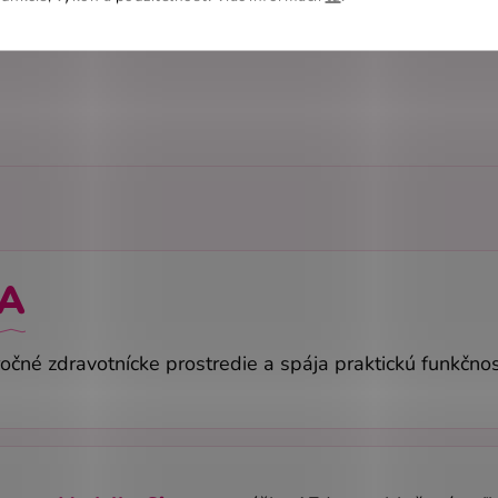
JA
ročné zdravotnícke prostredie a spája praktickú funkčn