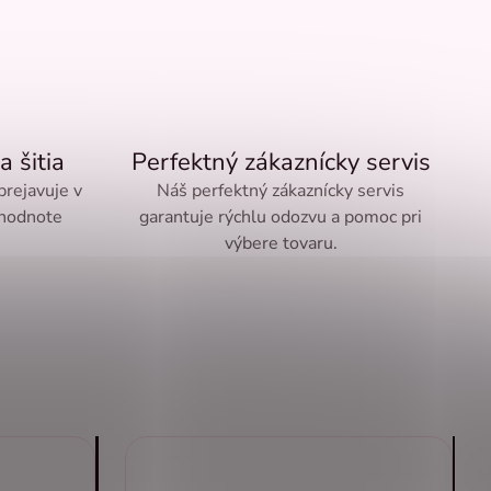
a šitia
Perfektný zákaznícky servis
 prejavuje v
Náš perfektný zákaznícky servis
 hodnote
garantuje rýchlu odozvu a pomoc pri
výbere tovaru.