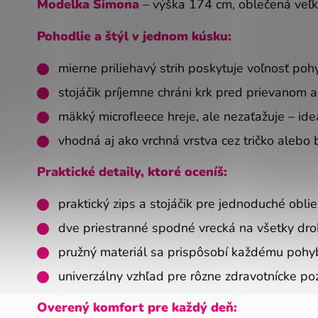
Modelka Simona
– výška 174 cm, oblečená veľk
Pohodlie a štýl v jednom kúsku:
mierne priliehavý strih poskytuje voľnosť poh
stojáčik príjemne chráni krk pred prievanom 
mäkký microfleece hreje, ale nezaťažuje – id
vhodná aj ako vrchná vrstva cez tričko alebo 
Praktické detaily, ktoré oceníš:
praktický zips a stojáčik pre jednoduché obli
dve priestranné spodné vrecká na všetky dro
pružný materiál sa prispôsobí každému pohy
univerzálny vzhľad pre rôzne zdravotnícke poz
Overený komfort pre každý deň: