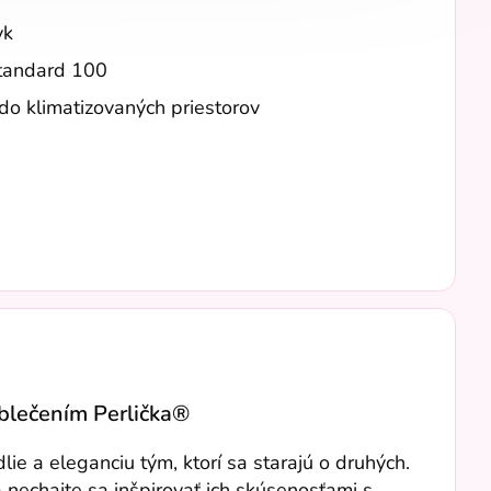
yk
Standard 100
do klimatizovaných priestorov
oblečením Perlička®
e a eleganciu tým, ktorí sa starajú o druhých.
a nechajte sa inšpirovať ich skúsenosťami s