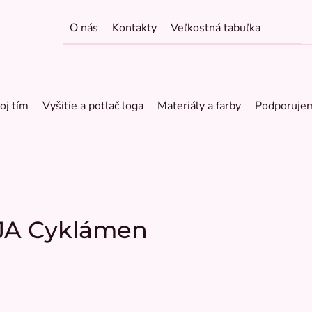
O nás
Kontakty
Veľkostná tabuľka
oj tím
Vyšitie a potlač loga
Materiály a farby
Podporuje
OJA Cyklámen