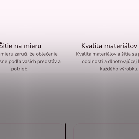
Šitie na mieru
Kvalita materiálov 
 mieru zaručí, že oblečenie
Kvalita materiálov a šitia sa
sne podľa vašich predstáv a
odolnosti a dlhotrvajúcej
potrieb.
každého výrobku.