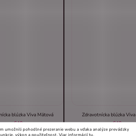
nícka blúzka Viva Mätová
Zdravotnícka blúzka Viv
€40
€40
m umožnili pohodlné prezeranie webu a vďaka analýze prevádzky
funkcie, výkon a použiteľnost
.
Viac informácií
tu
.