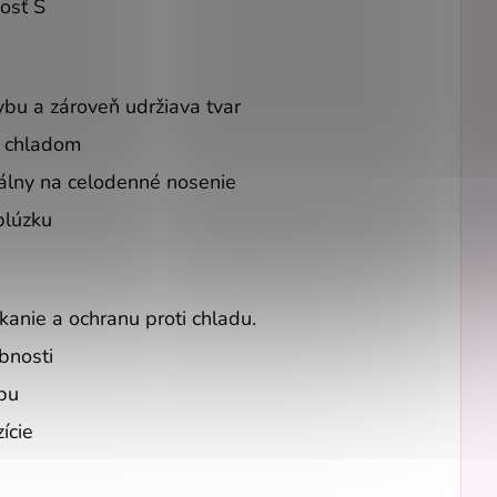
osť S
ybu a zároveň udržiava tvar
a chladom
eálny na celodenné nosenie
blúzku
ekanie a ochranu proti chladu.
bnosti
bu
ície