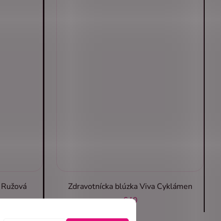
a Ružová
Zdravotnícka blúzka Viva Cyklámen
€40