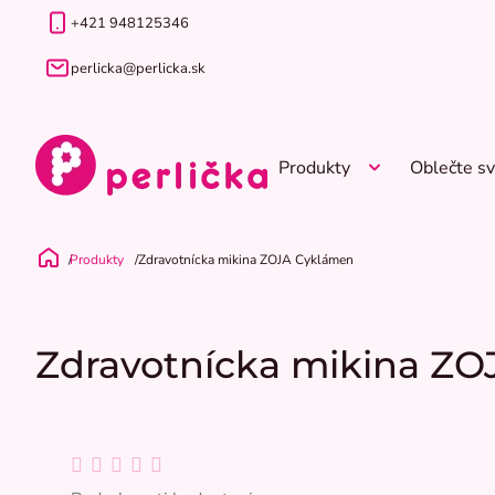
Prejsť
+421 948125346
na
obsah
perlicka@perlicka.sk
Produkty
Oblečte sv
Produkty
Zdravotnícka mikina ZOJA Cyklámen
Domov
Zdravotnícka mikina Z
Priemerné
hodnotenie