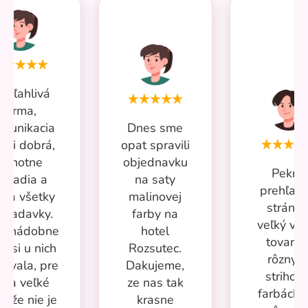
poľahlivá
firma,
munikacia
Dnes sme
ľmi dobrá,
opat spravili
ochotne
objednavku
Pekná
poradia a
na saty
prehľad
ešia všetky
malinovej
stránka
ožiadavky.
farby na
veľký vý
ac nádobne
hotel
tovaru 
m si u nich
Rozsutec.
rôznyc
povala, pre
Dakujeme,
strihoch
ňa veľké
ze nas tak
farbách 
s že nie je
krasne