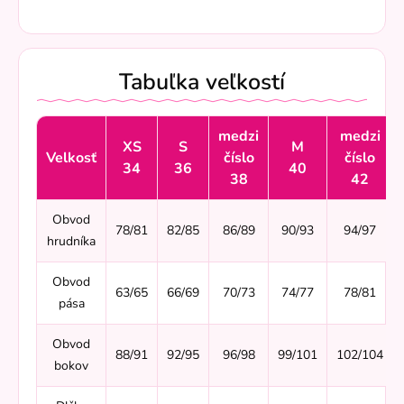
Tabuľka veľkostí
medzi
medzi
XS
S
M
Velkosť
číslo
číslo
34
36
40
38
42
Obvod
78/81
82/85
86/89
90/93
94/97
hrudníka
Obvod
63/65
66/69
70/73
74/77
78/81
pása
Obvod
88/91
92/95
96/98
99/101
102/104
bokov