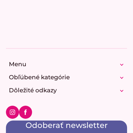
Z
á
p
Menu
ä
t
Obľúbené kategórie
i
e
Dôležité odkazy
Instagram
Facebook
Odoberať newsletter