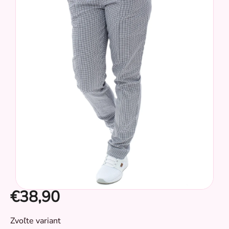
z
5
hviezdičiek.
€38,90
CZ
Jednotková
Zvoľte variant
cena: