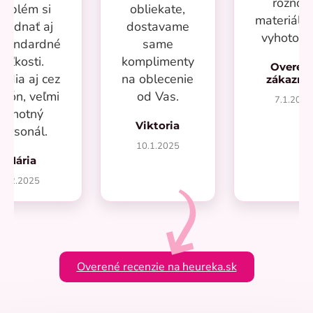
rôzno
roblém si
obliekate,
materiálo
bjednať aj
dostavame
vyhotove
štandardné
same
veľkosti.
komplimenty
Overen
adia aj cez
na oblecenie
zákazn
efón, veľmi
od Vas.
7.1.2025
ochotný
Viktoria
personál.
10.1.2025
Mária
1.2.2025
Overené recenzie na heureka.sk