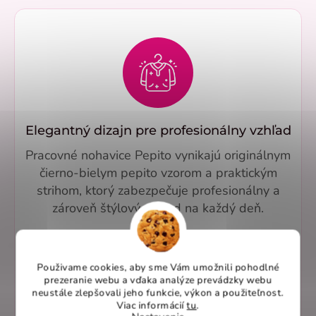
Elegantný dizajn pre profesionálny vzhľad
Pracovné nohavice Pepito vynikajú originálnym
čierno-bielym pepito vzorom a praktickým
strihom, ktorý zabezpečuje profesionálny a
zároveň štýlový vzhľad na každý deň.
Použivame cookies, aby sme Vám umožnili pohodlné
prezeranie webu a vďaka analýze prevádzky webu
neustále zlepšovali jeho funkcie, výkon a použiteľnost
.
Viac informácií
tu
.