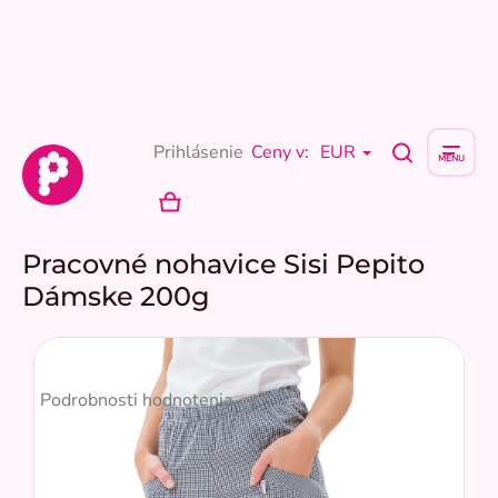
Prejsť
na
obsah
Prihlásenie
Ceny v:
EUR
NÁKUPNÝ
KOŠÍK
Pracovné nohavice Sisi Pepito
Dámske 200g
Priemerné
hodnotenie
Podrobnosti hodnotenia
produktu
je
5,0