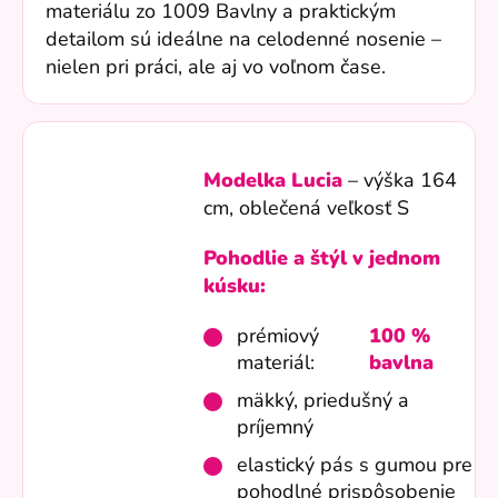
materiálu zo 1009 Bavlny a praktickým
detailom sú ideálne na celodenné nosenie –
nielen pri práci, ale aj vo voľnom čase.
Modelka Lucia
– výška 164
cm, oblečená veľkosť S
Pohodlie a štýl v jednom
kúsku:
prémiový
100 %
materiál:
bavlna
mäkký, priedušný a
príjemný
elastický pás s gumou pre
pohodlné prispôsobenie