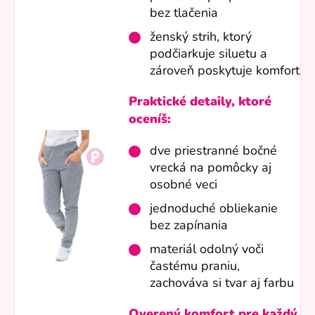
bez tlačenia
ženský strih, ktorý
podčiarkuje siluetu a
zároveň poskytuje komfort
Praktické detaily, ktoré
oceníš:
dve priestranné bočné
vrecká na pomôcky aj
osobné veci
jednoduché obliekanie
bez zapínania
materiál odolný voči
častému praniu,
zachováva si tvar aj farbu
Overený komfort pre každý