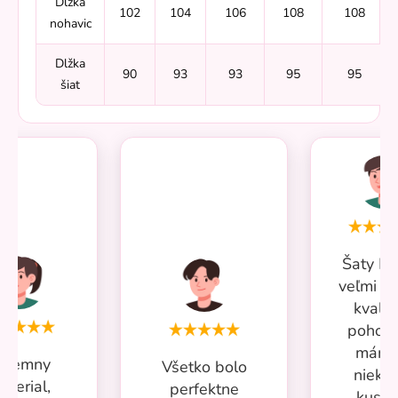
Dlžka
102
104
106
108
108
nohavic
Dlžka
90
93
93
95
95
šiat
Šaty Mi
veľmi p
kvalit
pohodl
mám 
ríjemny
Všetko bolo
nieko
aterial,
perfektne
kusov