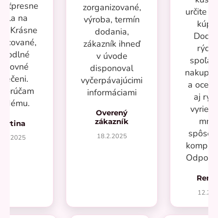
kosťpresne
zorganizované,
určite si
adla na
výroba, termín
kúpi
ru. Krásne
dodania,
Dodan
racované,
zákazník ihneď
rýchl
ohodlné
v úvode
spoľah
racovné
disponoval
nakupov
blečeni.
vyčerpávajúcimi
a oceň
porúčam
informáciami
aj rýc
aždému.
vyrieše
Overený
mno
zákazník
Martina
spôsob
18.2.2025
7.2.2025
kompliká
Odporú
Rená
12.20