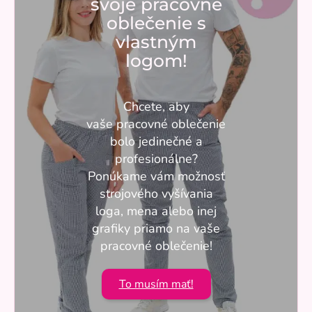
svoje pracovné
oblečenie s
vlastným
logom!
Chcete, aby
vaše pracovné oblečenie
bolo jedinečné a
profesionálne?
Ponúkame vám možnosť
strojového vyšívania
loga, mena alebo inej
grafiky priamo na vaše
pracovné oblečenie!
To musím mať!