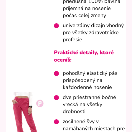
priedušná 100% bavlna
príjemná na nosenie
počas celej zmeny
univerzálny dizajn vhodný
pre všetky zdravotnícke
profesie
Praktické detaily, ktoré
oceníš:
pohodlný elastický pás
prispôsobený na
každodenné nosenie
dve priestranné bočné
vrecká na všetky
drobnosti
zosilnené švy v
namáhaných miestach pre