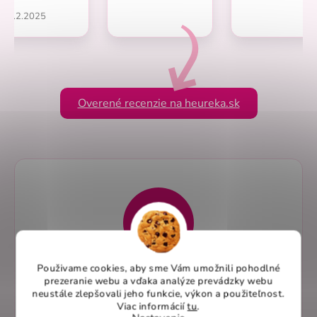
1.2.2025
Overené recenzie na heureka.sk
Použivame cookies, aby sme Vám umožnili pohodlné
Elegantný dizajn pre profesionálny vzhľad
prezeranie webu a vďaka analýze prevádzky webu
neustále zlepšovali jeho funkcie, výkon a použiteľnost
.
Zdravotnícke nohavice SISI 100%BA –
Viac informácií
tu
.