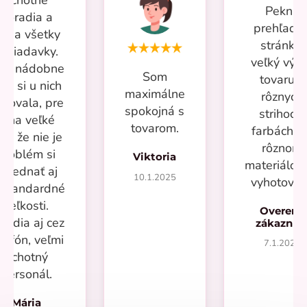
Pekná
poradia a
prehľadn
iešia všetky
stránka,
ožiadavky.
veľký výb
iac nádobne
Som
tovaru v
om si u nich
maximálne
rôznych
povala, pre
spokojná s
strihoch,
mňa veľké
tovarom.
farbách a
lus že nie je
rôznom
problém si
Viktoria
materiálo
objednať aj
10.1.2025
vyhotoven
eštandardné
veľkosti.
Overený
radia aj cez
zákazní
lefón, veľmi
7.1.2025
ochotný
personál.
Mária