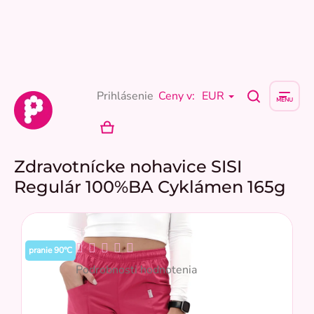
Prejsť
na
obsah
Prihlásenie
Ceny v:
EUR
NÁKUPNÝ
KOŠÍK
Zdravotnícke nohavice SISI
Regulár 100%BA Cyklámen 165g
Priemerné
pranie 90°C
hodnotenie
Podrobnosti hodnotenia
produktu
je