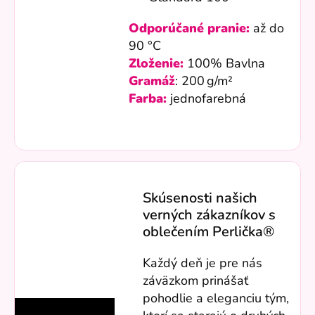
Odporúčané pranie:
až do
90 °C
Zloženie:
100% Bavlna
Gramáž
: 200 g/m²
Farba:
jednofarebná
Skúsenosti našich
verných zákazníkov s
oblečením Perlička®
Každý deň je pre nás
záväzkom prinášať
pohodlie a eleganciu tým,