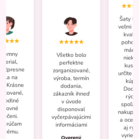
Šaty Mi
veľmi p
kvalit
pohodl
mám 
ríjemny
Všetko bolo
nieko
aterial,
perfektne
kusov
kosťpresne
zorganizované,
určite si
adla na
výroba, termín
kúpi
ru. Krásne
dodania,
Dodan
racované,
zákazník ihneď
rýchl
ohodlné
v úvode
spoľah
racovné
disponoval
nakupov
blečeni.
vyčerpávajúcimi
a oceň
porúčam
informáciami
aj rýc
aždému.
vyrieše
Overený