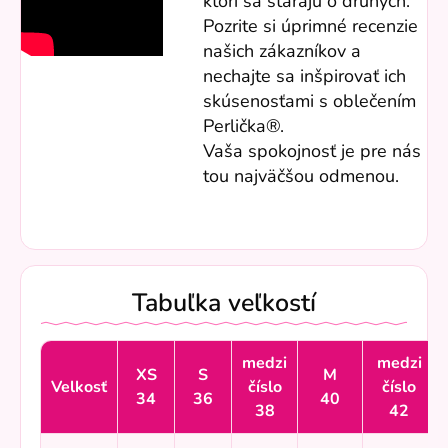
ktorí sa starajú o druhých.
Pozrite si úprimné recenzie
našich zákazníkov a
nechajte sa inšpirovať ich
skúsenosťami s oblečením
Perlička®.
Vaša spokojnosť je pre nás
tou najväčšou odmenou.
Tabuľka veľkostí
medzi
medzi
XS
S
M
Velkosť
číslo
číslo
34
36
40
38
42