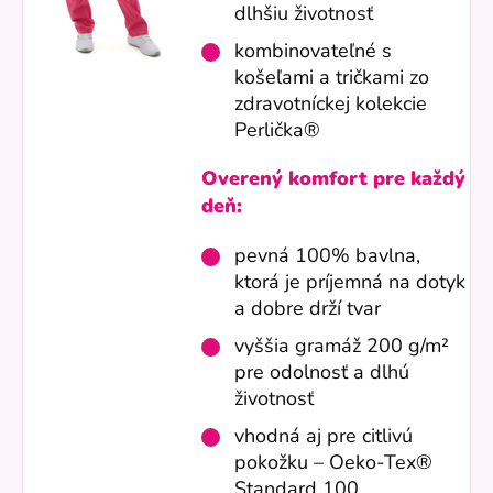
dlhšiu životnosť
kombinovateľné s
košeľami a tričkami zo
zdravotníckej kolekcie
Perlička®
Overený komfort pre každý
deň:
pevná 100% bavlna,
ktorá je príjemná na dotyk
a dobre drží tvar
vyššia gramáž 200 g/m²
pre odolnosť a dlhú
životnosť
vhodná aj pre citlivú
pokožku – Oeko-Tex®
Standard 100