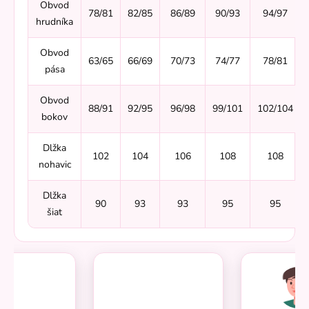
Obvod
78/81
82/85
86/89
90/93
94/97
hrudníka
Obvod
63/65
66/69
70/73
74/77
78/81
pása
Obvod
88/91
92/95
96/98
99/101
102/104
bokov
Dlžka
102
104
106
108
108
nohavic
Dlžka
90
93
93
95
95
šiat