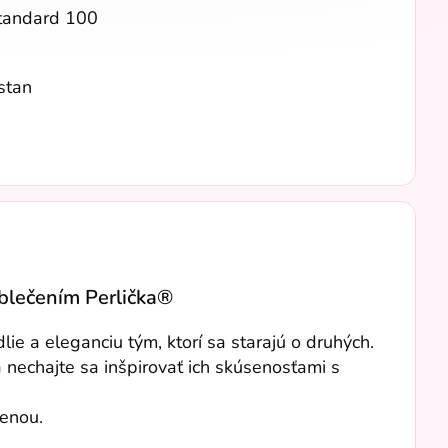
Standard 100
stan
oblečením Perlička®
e a eleganciu tým, ktorí sa starajú o druhých.
a nechajte sa inšpirovať ich skúsenosťami s
menou.