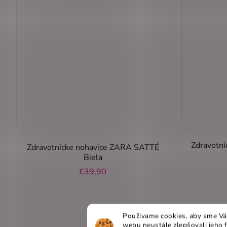
Zdravotn
Zdravotnícke nohavice ZARA SATTÉ
Biela
€39,90
Použivame cookies, aby sme Vá
webu neustále zlepšovali jeho 