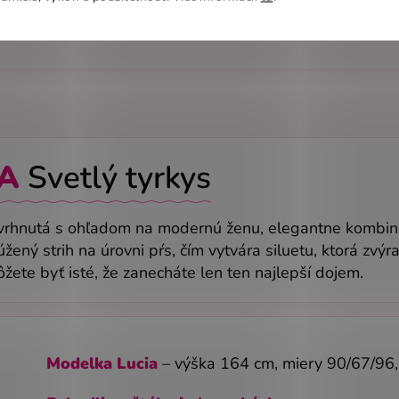
A
Svetlý tyrkys
vrhnutá s ohľadom na modernú ženu, elegantne kombinuje
úžený strih na úrovni pŕs, čím vytvára siluetu, ktorá zvý
te byť isté, že zanecháte len ten najlepší dojem.
Modelka Lucia
– výška 164 cm, miery
90/67/96