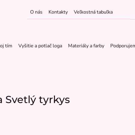
O nás
Kontakty
Veľkostná tabuľka
oj tím
Vyšitie a potlač loga
Materiály a farby
Podporuje
 Svetlý tyrkys