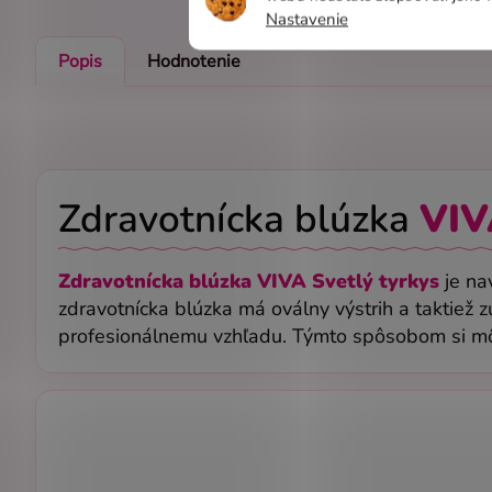
Nastavenie
Popis
Hodnotenie
Zdravotnícka blúzka
VIV
Zdravotnícka blúzka VIVA Svetlý tyrkys
je na
zdravotnícka blúzka má oválny výstrih a taktiež z
profesionálnemu vzhľadu. Týmto spôsobom si môže