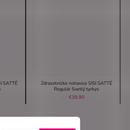
SI SATTÉ
Zdravotnícke nohavice SISI SATTÉ
s
Regulár Svetlý tyrkys
€39,90