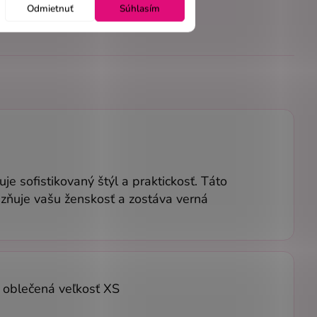
Odmietnuť
Súhlasím
 sofistikovaný štýl a praktickosť. Táto
razňuje vašu ženskosť a zostáva verná
, oblečená veľkosť XS