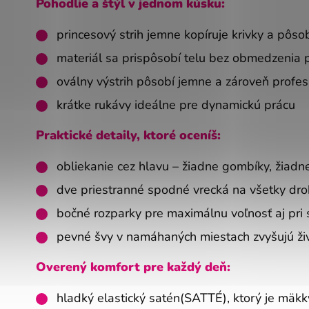
Pohodlie a štýl v jednom kúsku:
princesový strih jemne kopíruje krivky a pôso
materiál sa prispôsobí telu bez obmedzenia
oválny výstrih pôsobí jemne a zároveň profe
krátke rukávy ideálne pre dynamickú prácu
Praktické detaily, ktoré oceníš:
obliekanie cez hlavu – žiadne gombíky, žiadn
dve priestranné spodné vrecká na všetky dro
bočné rozparky pre maximálnu voľnosť aj pri 
pevné švy v namáhaných miestach zvyšujú ži
Overený komfort pre každý deň:
hladký elastický satén(SATTÉ), ktorý je mäkk