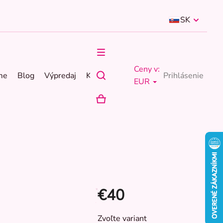
SK
Ceny v:
me
Blog
Výpredaj
Kontakty
Prihlásenie
EUR
NÁKUPNÝ
KOŠÍK
€40
Jednotková
Zvoľte variant