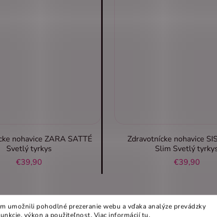
ícke nohavice ZARA SATTÉ
Zdravotnícke nohavice SI
Svetlý tyrkys
Slim Svetlý tyrky
€39,90
€39,90
m umožnili pohodlné prezeranie webu a vďaka analýze prevádzky
funkcie, výkon a použiteľnost
.
Viac informácií
tu
.