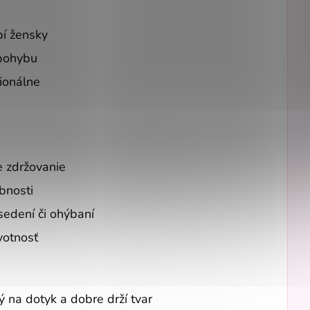
bí žensky
 pohybu
sionálne
e zdržovanie
bnosti
sedení či ohýbaní
votnosť
ý na dotyk a dobre drží tvar