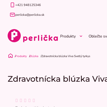
Prejsť
+421 948125346
na
obsah
perlicka@perlicka.sk
Produkty
Oblečte sv
Produkty
Blúzka
Zdravotnícka blúzka Viva Svetlý tyrkys
Domov
Zdravotnícka blúzka Viva
Priemerné
hodnotenie