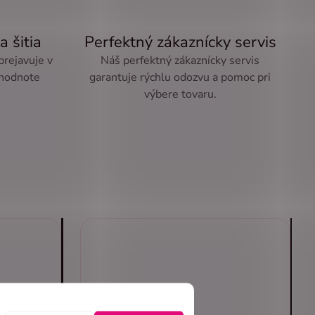
a šitia
Perfektný zákaznícky servis
 prejavuje v
Náš perfektný zákaznícky servis
 hodnote
garantuje rýchlu odozvu a pomoc pri
výbere tovaru.