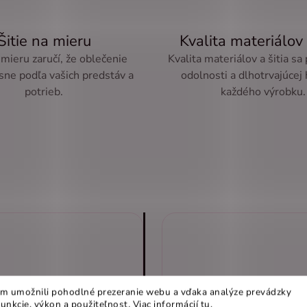
Šitie na mieru
Kvalita materiálov 
 mieru zaručí, že oblečenie
Kvalita materiálov a šitia sa
sne podľa vašich predstáv a
odolnosti a dlhotrvajúcej
potrieb.
každého výrobku.
m umožnili pohodlné prezeranie webu a vďaka analýze prevádzky
funkcie, výkon a použiteľnost
.
Viac informácií
tu
.