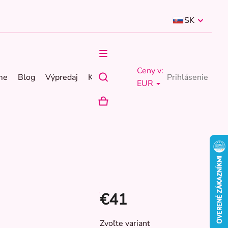
SK
Ceny v:
me
Blog
Výpredaj
Kontakty
Prihlásenie
EUR
NÁKUPNÝ
KOŠÍK
€41
Jednotková
Zvoľte variant