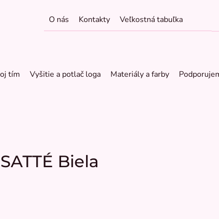
O nás
Kontakty
Veľkostná tabuľka
oj tím
Vyšitie a potlač loga
Materiály a farby
Podporuje
 SATTÉ Biela