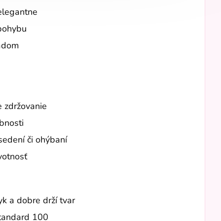
 elegantne
 pohybu
ľadom
e zdržovanie
bnosti
sedení či ohýbaní
votnosť
yk a dobre drží tvar
Standard 100