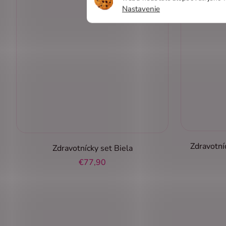
Nastavenie
Zdravotn
Zdravotnícky set Biela
€77,90