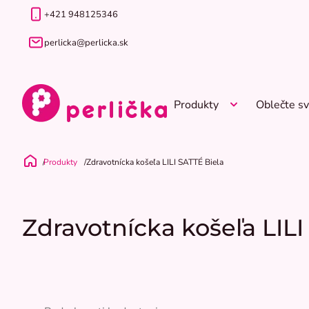
Prejsť
+421 948125346
na
obsah
perlicka@perlicka.sk
Produkty
Oblečte sv
Produkty
Zdravotnícka košeľa LILI SATTÉ Biela
Domov
Zdravotnícka košeľa LILI
Priemerné
hodnotenie