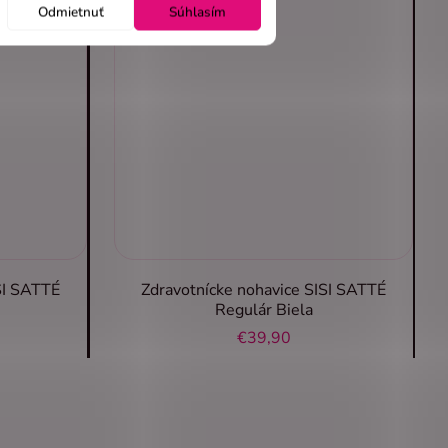
Odmietnuť
Súhlasím
SI SATTÉ
Zdravotnícke nohavice SISI SATTÉ
Regulár Biela
€39,90