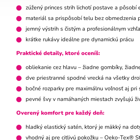
zúžený princes strih lichotí postave a pôsobí
materiál sa prispôsobí telu bez obmedzenia
jemný výstrih s čistým a profesionálnym vzh
krátke rukávy ideálne pre dynamickú prácu
Praktické detaily, ktoré oceníš:
obliekanie cez hlavu – žiadne gombíky, žiadn
dve priestranné spodné vrecká na všetky dro
bočné rozparky pre maximálnu voľnosť aj pri 
pevné švy v namáhaných miestach zvyšujú ži
Overený komfort pre každý deň:
hladký elastický satén, ktorý je mäkký na dot
vhodný aj pre citlivú pokožku – Oeko-Tex® 