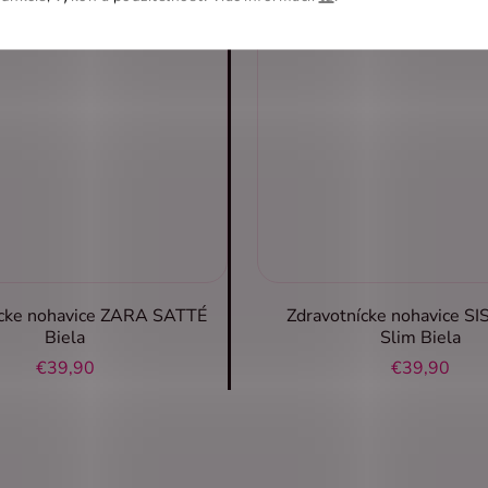
ícke nohavice ZARA SATTÉ
Zdravotnícke nohavice SI
Biela
Slim Biela
€39,90
€39,90