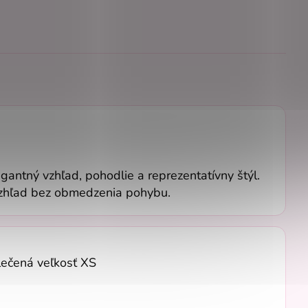
egantný vzhľad, pohodlie a reprezentatívny štýl.
 vzhľad bez obmedzenia pohybu.
lečená veľkosť XS