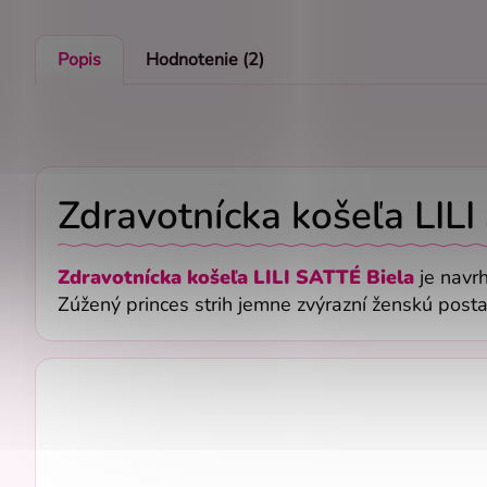
Popis
Hodnotenie (2)
Zdravotnícka košeľa LILI
Zdravotnícka košeľa LILI SATTÉ Biela
je navr
Zúžený princes strih jemne zvýrazní ženskú pos