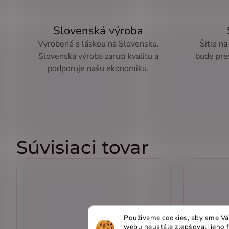
Slovenská výroba
Vyrobené s láskou na Slovensku.
Šitie na
Slovenská výroba zaručí kvalitu a
bude pre
podporuje našu ekonomiku.
Súvisiaci tovar
Použivame cookies, aby sme Vá
webu neustále zlepšovali jeho 