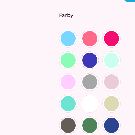
cena:
Farby