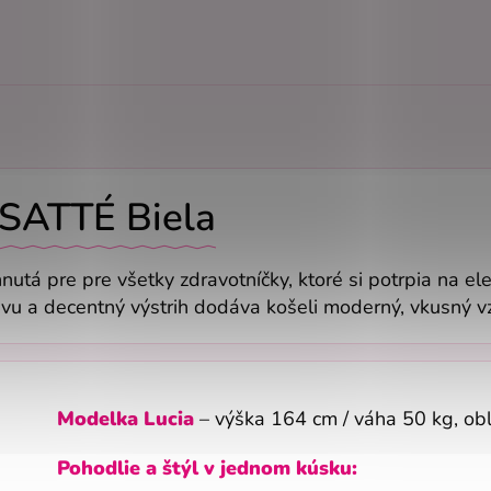
 SATTÉ Biela
hnutá pre pre všetky zdravotníčky, ktoré si potrpia na el
tavu a decentný výstrih dodáva košeli moderný, vkusný
Modelka Lucia
– výška 164 cm / váha 50 kg, ob
Pohodlie a štýl v jednom kúsku: