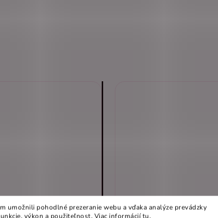
m umožnili pohodlné prezeranie webu a vďaka analýze prevádzky
funkcie, výkon a použiteľnost
.
Viac informácií
tu
.