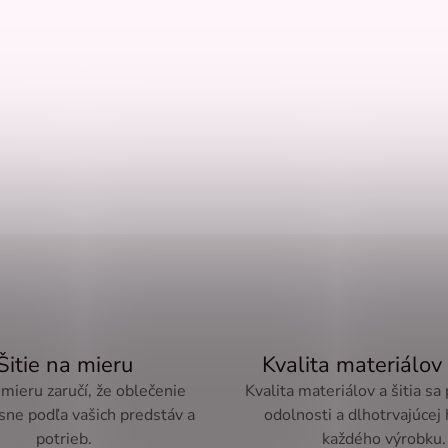
Šitie na mieru
Kvalita materiálov 
 mieru zaručí, že oblečenie
Kvalita materiálov a šitia sa
sne podľa vašich predstáv a
odolnosti a dlhotrvajúcej
potrieb.
každého výrobku.