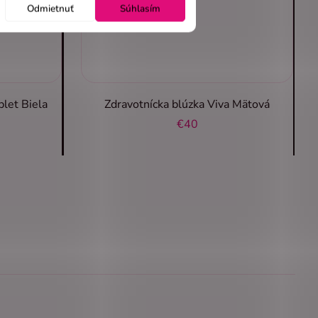
Odmietnuť
Súhlasím
plet Biela
Zdravotnícka blúzka Viva Mätová
€40