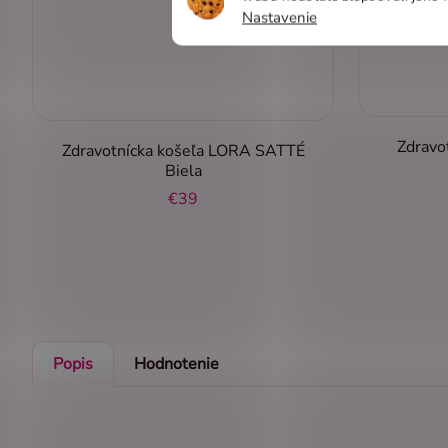
Nastavenie
Zdravo
Zdravotnícka košeľa LORA SATTÉ
Biela
€39
Popis
Hodnotenie