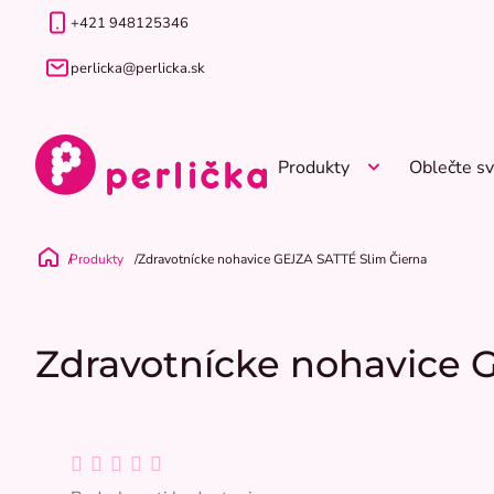
Prejsť
+421 948125346
na
obsah
perlicka@perlicka.sk
Produkty
Oblečte sv
Produkty
Zdravotnícke nohavice GEJZA SATTÉ Slim Čierna
Domov
Zdravotnícke nohavice 
Priemerné
hodnotenie