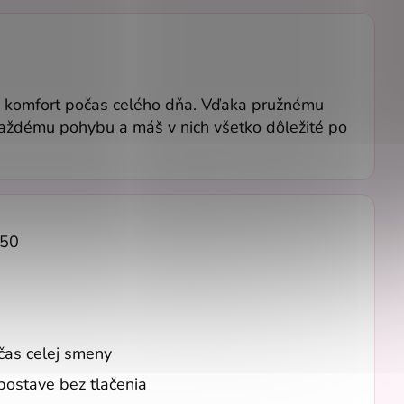
ť a komfort počas celého dňa. Vďaka pružnému
každému pohybu a máš v nich všetko dôležité po
 50
čas celej smeny
postave bez tlačenia