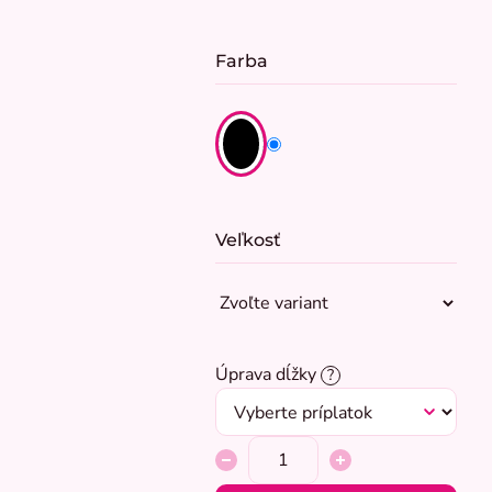
Farba
Veľkosť
Úprava dĺžky
?