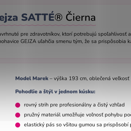
ejza
SATTÉ
® Čierna
avrhnuté pre zdravotníkov, ktorí potrebujú spoľahlivos
 nohavice GEJZA uľahčia smenu tým, že sa prispôsobia 
Model Marek
– výška 193 cm, oblečená veľkosť
Pohodlie a štýl v jednom kúsku:
rovný strih pre profesionálny a čistý vzhľad
pružný materiál umožňuje voľnosť pohybu po
elastický pás so všitou gumou sa prispôsobí 