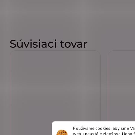
Súvisiaci tovar
Použivame cookies, aby sme Vá
webu neustále zlepšovali jeho 