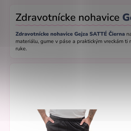
Zdravotnícke nohavice
G
Zdravotnícke nohavice Gejza SATTÉ Čierna
n
materiálu, gume v páse a praktickým vreckám ti
ruke.