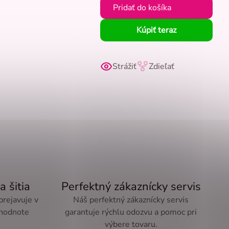
Pridať do košíka
Kúpiť teraz
Strážiť
Zdieľať
a šitia
Perfektný zákaznícky servis
 prejavuje v
Náš perfektný zákaznícky servis
 hodnote
garantuje rýchlu odozvu a pomoc pri
výbere tovaru.