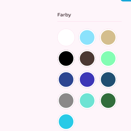
cena:
Farby