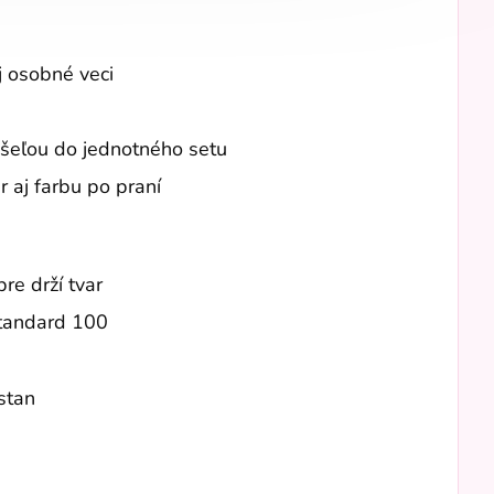
j osobné veci
ošeľou do jednotného setu
r aj farbu po praní
re drží tvar
Standard 100
stan