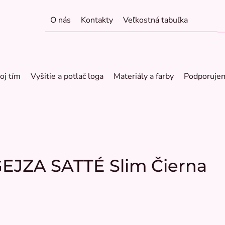
O nás
Kontakty
Veľkostná tabuľka
oj tím
Vyšitie a potlač loga
Materiály a farby
Podporuje
GEJZA SATTÉ Slim Čierna