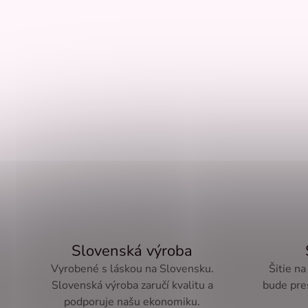
Slovenská výroba
Vyrobené s láskou na Slovensku.
Šitie na
Slovenská výroba zaručí kvalitu a
bude pre
podporuje našu ekonomiku.