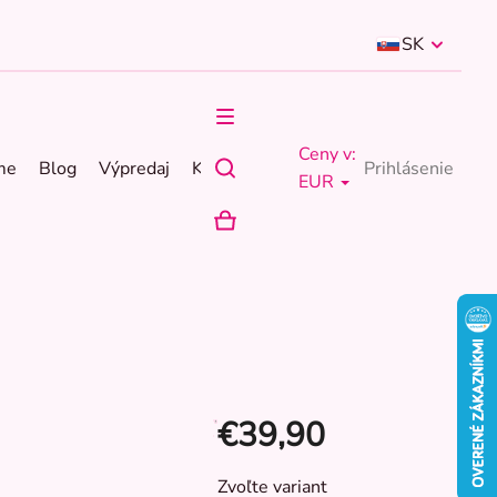
SK
Ceny v:
me
Blog
Výpredaj
Kontakty
Prihlásenie
EUR
NÁKUPNÝ
KOŠÍK
€39,90
Jednotková
Zvoľte variant