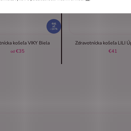
€41
až
–14 %
tnícka košeľa VIKY Biela
Zdravotnícka košeľa LILI Ú
€35
€41
od