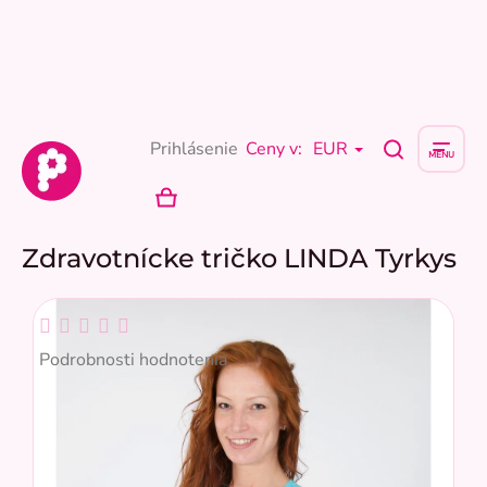
Prejsť
na
obsah
Prihlásenie
Ceny v:
EUR
NÁKUPNÝ
KOŠÍK
Zdravotnícke tričko LINDA Tyrkys
Priemerné
hodnotenie
Podrobnosti hodnotenia
produktu
je
0,0
z
5