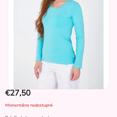
hviezdičiek.
€27,50
Jednotková
Momentálne nedostupné
cena:
CZ