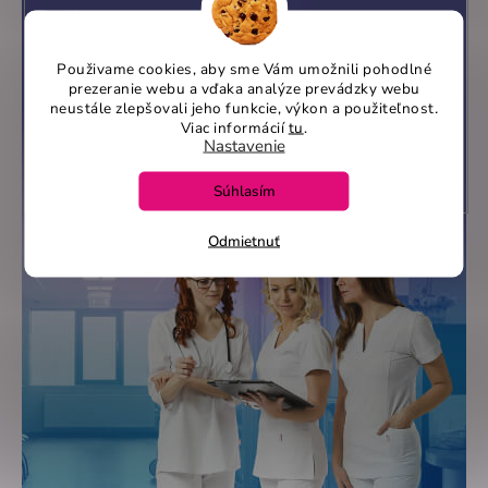
Email
Použivame cookies, aby sme Vám umožnili pohodlné
prezeranie webu a vďaka analýze prevádzky webu
Vložením e-mailu súhlasíte s
podmienkami ochrany
neustále zlepšovali jeho funkcie, výkon a použiteľnost
.
osobných údajov
Viac informácií
tu
.
Nastavenie
Prihlásiť sa
Súhlasím
Odmietnuť