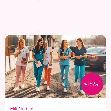
-15%
až
Milí študenti