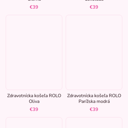
€39
€39
58
27
60
27
62
27
64
27
Zdravotnícka košeľa ROLO
Zdravotnícka košeľa ROLO
Oliva
Parížska modrá
€39
€39