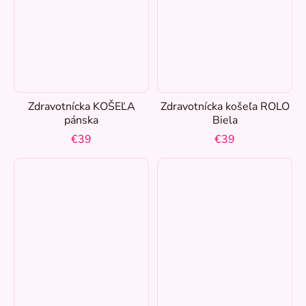
XXL
25
XXXL
1
Zdravotnícka KOŠEĽA
Zdravotnícka košeľa ROLO
32
24
pánska
Biela
€39
€39
34
84
36
85
38
83
40
83