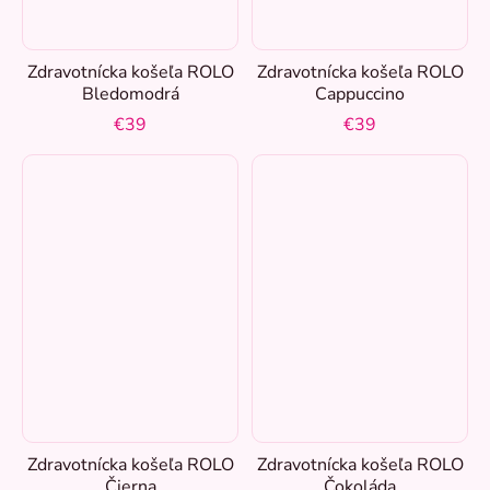
42
86
Zdravotnícka košeľa ROLO
Zdravotnícka košeľa ROLO
44
117
Bledomodrá
Cappuccino
€39
€39
46
119
48
118
50
118
52
119
54
117
Zdravotnícka košeľa ROLO
Zdravotnícka košeľa ROLO
56
117
Čierna
Čokoláda