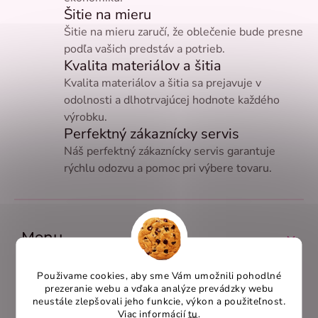
k
Šitie na mieru
y
Šitie na mieru zaručí, že oblečenie bude presne
v
ý
podľa vašich predstáv a potrieb.
p
Kvalita materiálov a šitia
i
Kvalita materiálov a šitia sa prejavuje v
s
odolnosti a dlhotrvajúcej hodnote každého
u
výrobku.
Perfektný zákaznícky servis
Náš perfektný zákaznícky servis garantuje
rýchlu odozvu a pomoc pri výbere tovaru.
Z
á
p
Menu
ä
t
Obľúbené kategórie
Použivame cookies, aby sme Vám umožnili pohodlné
i
prezeranie webu a vďaka analýze prevádzky webu
e
Dôležité odkazy
neustále zlepšovali jeho funkcie, výkon a použiteľnost
.
Viac informácií
tu
.