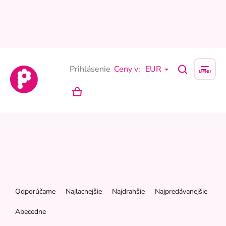
Prejsť
na
obsah
Prihlásenie
Ceny v:
EUR
NÁKUPNÝ
KOŠÍK
R
a
Odporúčame
Najlacnejšie
Najdrahšie
Najpredávanejšie
d
e
Abecedne
n