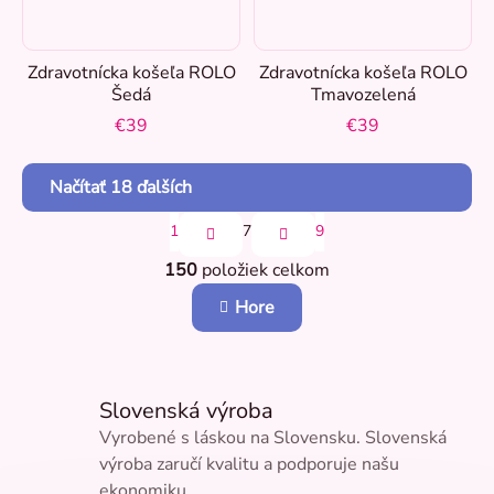
Zdravotnícka košeľa ROLO
Zdravotnícka košeľa ROLO
Šedá
Tmavozelená
€39
€39
Načítať 18 ďalších
S
1
7
9
t
O
r
150
položiek celkom
v
á
n
l
Hore
k
á
o
d
v
a
a
c
n
i
Slovenská výroba
i
e
e
Vyrobené s láskou na Slovensku. Slovenská
p
výroba zaručí kvalitu a podporuje našu
r
v
ekonomiku.