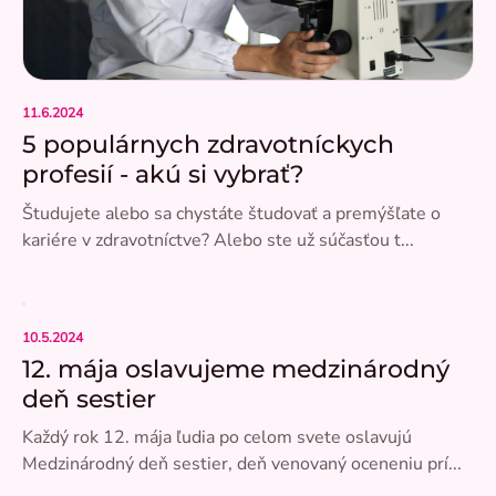
á
n
k
o
v
11.6.2024
5 populárnych zdravotníckych
profesií - akú si vybrať?
Študujete alebo sa chystáte študovať a premýšľate o
kariére v zdravotníctve? Alebo ste už súčasťou t...
10.5.2024
12. mája oslavujeme medzinárodný
deň sestier
Každý rok 12. mája ľudia po celom svete oslavujú
Medzinárodný deň sestier, deň venovaný oceneniu prí...
CZ