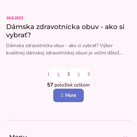
16.8.2023
Dámska zdravotnícka obuv - ako si
vybrať?
Dámska zdravotnícka obuv - ako si vybrať? Výber
kvalitnej dámskej zdravotníckej obuvi je veľmi dôlež...
S
1
3
5
t
r
57
položiek celkom
á
O
n
v
Hore
k
l
o
á
v
d
a
a
n
c
Z
i
i
e
á
e
p
Menu